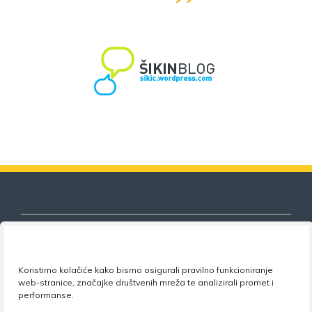
Koristimo kolačiće kako bismo osigurali pravilno funkcioniranje
Nezavisni sindikat znanosti i visokog
web-stranice, značajke društvenih mreža te analizirali promet i
obrazovanja
performanse.