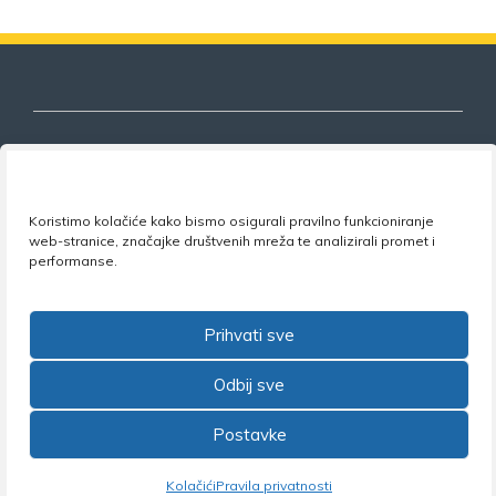
Nezavisni sindikat znanosti i visokog
Koristimo kolačiće kako bismo osigurali pravilno funkcioniranje
obrazovanja
web-stranice, značajke društvenih mreža te analizirali promet i
performanse.
Adresa:
Florijana Andrašeca 18A / VI kat
• 10 000
Zagreb •
Tel:
+385 1 4847 337
•
Email:
uprava@nsz.hr
•
Facebook:
NSZVO
Prihvati sve
Odbij sve
Postavke
©2026 Nezavisni sindikat znanosti i visokog obrazovanja
Kolačići
Pravila privatnosti