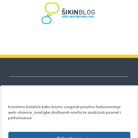
Nezavisni sindikat znanosti i visokog
Koristimo kolačiće kako bismo osigurali pravilno funkcioniranje
obrazovanja
web-stranice, značajke društvenih mreža te analizirali promet i
performanse.
Adresa:
Florijana Andrašeca 18A / VI kat
• 10 000
Zagreb •
Tel:
+385 1 4847 337
•
Email:
uprava@nsz.hr
•
Facebook:
NSZVO