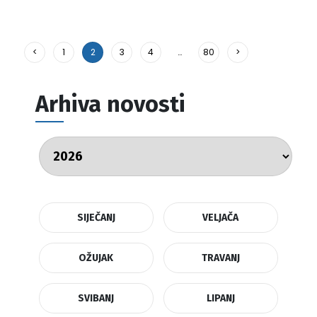
<
1
2
3
4
…
80
>
Arhiva novosti
SIJEČANJ
VELJAČA
OŽUJAK
TRAVANJ
SVIBANJ
LIPANJ