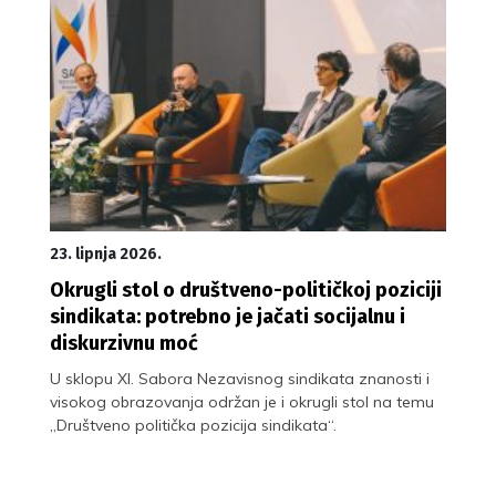
23. lipnja 2026.
Okrugli stol o društveno-političkoj poziciji
sindikata: potrebno je jačati socijalnu i
diskurzivnu moć
U sklopu XI. Sabora Nezavisnog sindikata znanosti i
visokog obrazovanja održan je i okrugli stol na temu
„Društveno politička pozicija sindikata“.