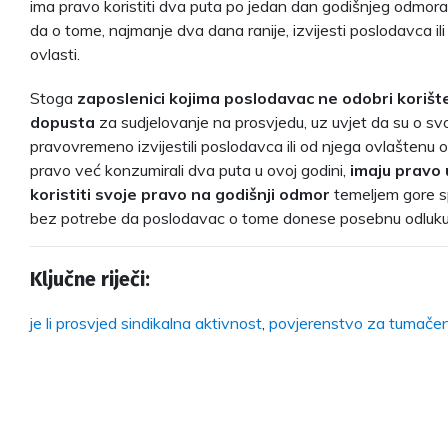
ima pravo koristiti dva puta po jedan dan godišnjeg odmora 
da o tome, najmanje dva dana ranije, izvijesti poslodavca il
ovlasti.
Stoga
zaposlenici kojima poslodavac ne odobri korišt
dopusta
za sudjelovanje na prosvjedu, uz uvjet da su o svo
pravovremeno izvijestili poslodavca ili od njega ovlaštenu o
pravo već konzumirali dva puta u ovoj godini,
imaju pravo 
koristiti svoje pravo na godišnji odmor
temeljem gore 
bez potrebe da poslodavac o tome donese posebnu odluku
Ključne riječi:
je li prosvjed sindikalna aktivnost
,
povjerenstvo za tumače