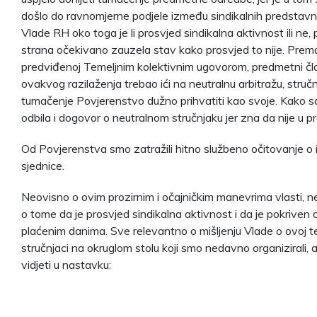
došlo do ravnomjerne podjele između sindikalnih predstavn
Vlade RH oko toga je li prosvjed sindikalna aktivnost ili ne, 
strana očekivano zauzela stav kako prosvjed to nije. Prem
predviđenoj Temeljnim kolektivnim ugovorom, predmetni čla
ovakvog razilaženja trebao ići na neutralnu arbitražu, stručnj
tumačenje Povjerenstvo dužno prihvatiti kao svoje. Kako s
odbila i dogovor o neutralnom stručnjaku jer zna da nije u p
Od Povjerenstva smo zatražili hitno službeno očitovanje o 
sjednice.
Neovisno o ovim prozirnim i očajničkim manevrima vlasti, 
o tome da je prosvjed sindikalna aktivnost i da je pokriv
plaćenim danima. Sve relevantno o mišljenju Vlade o ovoj te
stručnjaci na okruglom stolu koji smo nedavno organizirali, a
vidjeti u nastavku: