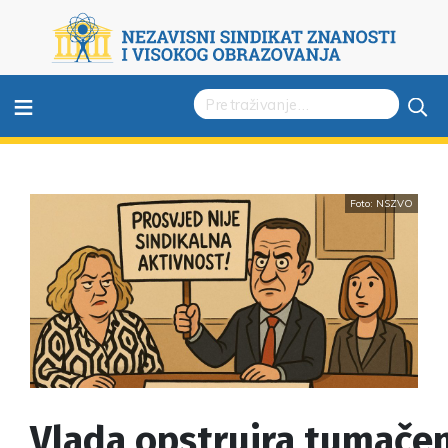
≡
Foto: NSZVO
Vlada opstruira tumačen