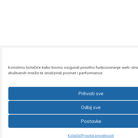
Koristimo kolačiće kako bismo osigurali pravilno funkcioniranje web-str
društvenih mreža te analizirali promet i performanse.
Prihvati sve
Odbij sve
Postavke
Kolačići
Pravila privatnosti