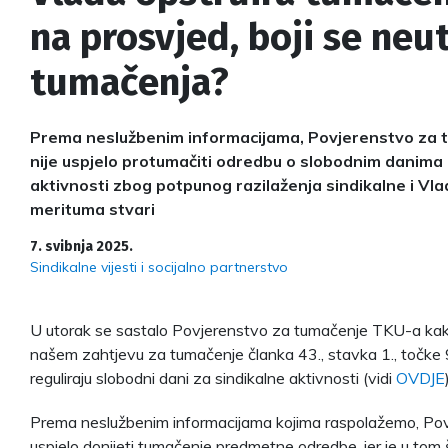
na prosvjed, boji se neu
tumačenja?
Prema neslužbenim informacijama, Povjerenstvo za
nije uspjelo protumačiti odredbu o slobodnim danima 
aktivnosti zbog potpunog razilaženja sindikalne i Vl
merituma stvari
7. svibnja 2025.
Sindikalne vijesti i socijalno partnerstvo
U utorak se sastalo Povjerenstvo za tumačenje TKU-a kako
našem zahtjevu za tumačenje članka 43., stavka 1., točke
reguliraju slobodni dani za sindikalne aktivnosti (vidi
OVDJE
Prema neslužbenim informacijama kojima raspolažemo, Pov
uspjelo donijeti tumačenje predmetne odredbe, jer je u tom 