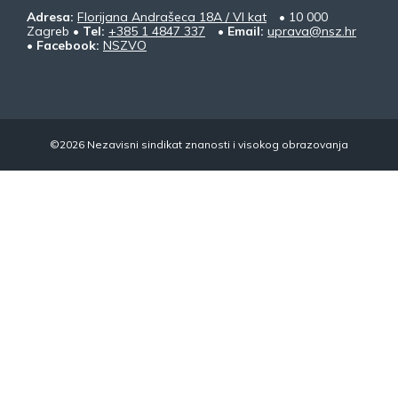
Adresa:
Florijana Andrašeca 18A / VI kat
• 10 000
Zagreb •
Tel:
+385 1 4847 337
•
Email:
uprava@nsz.hr
•
Facebook:
NSZVO
©2026 Nezavisni sindikat znanosti i visokog obrazovanja