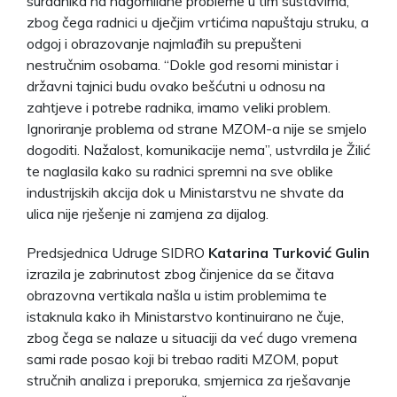
suradnika na nagomilane probleme u tim sustavima,
zbog čega radnici u dječjim vrtićima napuštaju struku, a
odgoj i obrazovanje najmlađih su prepušteni
nestručnim osobama. “Dokle god resorni ministar i
državni tajnici budu ovako bešćutni u odnosu na
zahtjeve i potrebe radnika, imamo veliki problem.
Ignoriranje problema od strane MZOM-a nije se smjelo
dogoditi. Nažalost, komunikacije nema”, ustvrdila je Žilić
te naglasila kako su radnici spremni na sve oblike
industrijskih akcija dok u Ministarstvu ne shvate da
ulica nije rješenje ni zamjena za dijalog.
Predsjednica Udruge SIDRO
Katarina Turković Gulin
izrazila je zabrinutost zbog činjenice da se čitava
obrazovna vertikala našla u istim problemima te
istaknula kako ih Ministarstvo kontinuirano ne čuje,
zbog čega se nalaze u situaciji da već dugo vremena
sami rade posao koji bi trebao raditi MZOM, poput
stručnih analiza i preporuka, smjernica za rješavanje