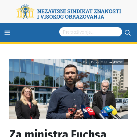
≡
Foto: Davor Puklavec/PIXSELL
Za ministra Fuchsa