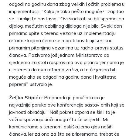
odgodi na godinu dana zbog velikih i očitih problema u
implementaciji. “Kako je tako nešto moguće?” zapitao
se Turalija te nastavio, “Ovi sindikati su bili spremni na
dijalog, međutim ozbiljnog dijaloga nije bilo. Svaki dan
primamo upite s terena vezane uz implementaciju
reforme kojima ćemo se morati baviti ujesen kao
primarnim pitanjima vezanima uz radno-pravni status
članova. Pozivamo još jednom Ministarstvo da
sjednemo za stol i raspravimo ova pitanja, jer nama je
u interesu da ova reforma zaživi, a to će jedino biti
moguće ako se odgodi na godinu dana i kvalitetno
pripremi”, ustvrdio je.
Željko Stipić
iz Preporoda je poručio kako je
najvažnija poruka ove konferencije sastav onih koji se
javnosti obraćaju. “Naš pokret otpora se širi i to je
važna spoznaja uoči onoga što će uslijediti. Mi
komuniciramo s terenom, osluškujemo glas naših
članova, jer za ono za što se pripremamo, trebat će