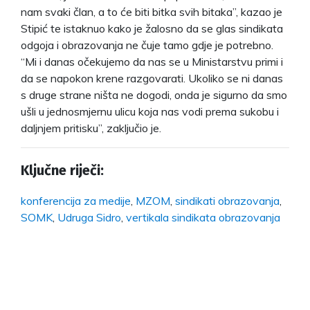
nam svaki član, a to će biti bitka svih bitaka”, kazao je
Stipić te istaknuo kako je žalosno da se glas sindikata
odgoja i obrazovanja ne čuje tamo gdje je potrebno.
“Mi i danas očekujemo da nas se u Ministarstvu primi i
da se napokon krene razgovarati. Ukoliko se ni danas
s druge strane ništa ne dogodi, onda je sigurno da smo
ušli u jednosmjernu ulicu koja nas vodi prema sukobu i
daljnjem pritisku”, zaključio je.
Ključne riječi:
konferencija za medije
,
MZOM
,
sindikati obrazovanja
,
SOMK
,
Udruga Sidro
,
vertikala sindikata obrazovanja