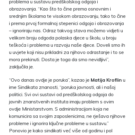
problema u sustavu predškolskog odgoja i
obrazovanja. “Kao što to čine prema osnovnim i
srednjim školama te visokom obrazovanju, tako to čine
i prema prvoj formalnoj stepenici odgoja i obrazovanja
– ignoriraju nas. Odraz takvog stava možemo vidjeti u
velikom broju odgoda polaska djece u školu, u broju
teškoća i problema u razvoju naše djece. Doveli smo ih
u uvjete koji nisu prikladni za njihovo odrastanje i to se
mora prekinuti. Dosta je toga da smo nevidljivi”,
zaključila je.
“Ovo danas ovdje je poruka”, kazao je
Matija Kroflin
u
ime Sindikata znanosti, “poruka javnosti, ali i našoj
politici. Svi ovi sustavi od predškolskog odgoja do
javnih znanstvenih instituta imaju problem s ovim
ovdje Ministarstvom. S administracijom koja ne
komunicira sa svojim zaposlenicima, ne rješava njihove
probleme i ignorira ključne probleme u sustavu.”
Ponovio je kako sindikati već više od godinu i pol