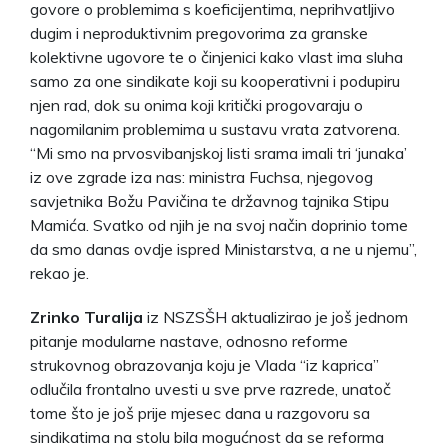
govore o problemima s koeficijentima, neprihvatljivo
dugim i neproduktivnim pregovorima za granske
kolektivne ugovore te o činjenici kako vlast ima sluha
samo za one sindikate koji su kooperativni i podupiru
njen rad, dok su onima koji kritički progovaraju o
nagomilanim problemima u sustavu vrata zatvorena.
“Mi smo na prvosvibanjskoj listi srama imali tri ‘junaka’
iz ove zgrade iza nas: ministra Fuchsa, njegovog
savjetnika Božu Pavičina te državnog tajnika Stipu
Mamića. Svatko od njih je na svoj način doprinio tome
da smo danas ovdje ispred Ministarstva, a ne u njemu”,
rekao je.
Zrinko Turalija
iz NSZSŠH aktualizirao je još jednom
pitanje modularne nastave, odnosno reforme
strukovnog obrazovanja koju je Vlada “iz kaprica”
odlučila frontalno uvesti u sve prve razrede, unatoč
tome što je još prije mjesec dana u razgovoru sa
sindikatima na stolu bila mogućnost da se reforma