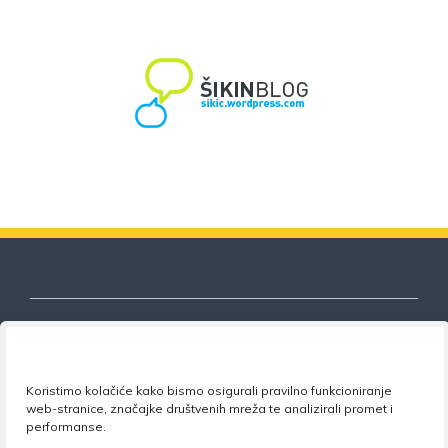
Nezavisni sindikat znanosti i visokog
Koristimo kolačiće kako bismo osigurali pravilno funkcioniranje
obrazovanja
web-stranice, značajke društvenih mreža te analizirali promet i
performanse.