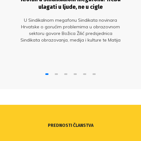
ulagati u ljude, ne u cigle
U Sindikalnom megafonu Sindikata novinara
Hrvatske o gorućim problemima u obrazovnom
sektoru govore Božica Žilić predsjednica
Sindikata obrazovanja, medija i kulture te Matija
Kroflin, glavni tajnik Nezavisnog sindikata
znanosti i visokog obrazovanja
PREDNOSTI ČLANSTVA