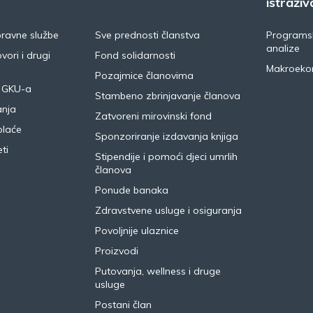
istraživ
pravne službe
Sve prednosti članstva
Programsk
analize
vori i drugi
Fond solidarnosti
Makroeko
Pozajmice članovima
 GKU-a
Stambeno zbrinjavanje članova
anja
Zatvoreni mirovinski fond
plaće
Sponzoriranje izdavanja knjiga
ti
Stipendije i pomoći djeci umrlih
članova
Ponude banaka
Zdravstvene usluge i osiguranja
Povoljnije ulaznice
Proizvodi
Putovanja, wellness i druge
usluge
Postani član