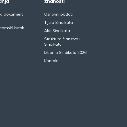
anja
znanosti
i dokumenti i
Osnovni podaci
Tijela Sindikata
nomski kutak
Akti Sindikata
Struktura članstva u
Sindikatu
Izbori u Sindikatu 2026
Kontakti