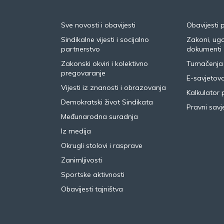
Sve novosti i obavijesti
Obavijesti 
Sindikalne vijesti i socijalno
Zakoni, ugo
partnerstvo
dokumenti
Zakonski okviri i kolektivno
Tumačenja
pregovaranje
E-savjetov
Vijesti iz znanosti i obrazovanja
Kalkulator 
Demokratski život Sindikata
Pravni savje
Međunarodna suradnja
Iz medija
Okrugli stolovi i rasprave
Zanimljivosti
Sportske aktivnosti
Obavijesti tajništva