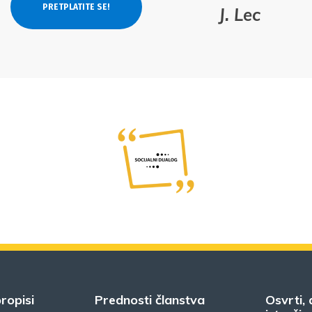
J. Lec
ropisi
Prednosti članstva
Osvrti, 