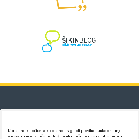
Koristimo kolačiće kako bismo osigurali pravilno funkcioniranje
Nezavisni sindikat znanosti i visokog
web-stranice, značajke društvenih mreža te analizirali promet i