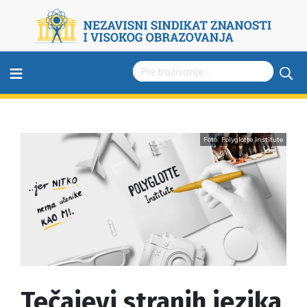
≡
Foto: Polyglotte Institute
Tečajevi stranih jezika