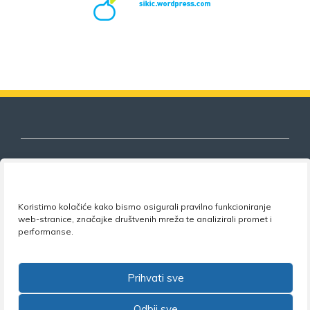
Nezavisni sindikat znanosti i visokog
Koristimo kolačiće kako bismo osigurali pravilno funkcioniranje
obrazovanja
web-stranice, značajke društvenih mreža te analizirali promet i
performanse.
Adresa:
Florijana Andrašeca 18A / VI kat
• 10 000
Zagreb •
Tel:
+385 1 4847 337
•
Email:
uprava@nsz.hr
•
Facebook:
NSZVO
Prihvati sve
Odbij sve