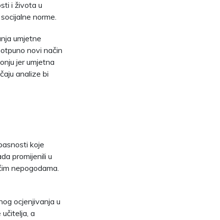
ti i života u
a socijalne norme.
anja umjetne
i potpuno novi način
tonju jer umjetna
aju analize bi
opasnosti koje
a promijenili u
dućim nepogodama.
nog ocjenjivanja u
učitelja, a