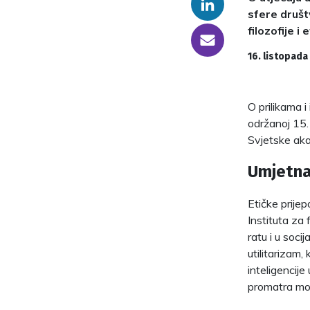
Linkedin
sfere društ
filozofije 
someone@yoursite.com
16. listopada
O prilikama 
održanoj 15.
Svjetske akad
Umjetna 
Etičke prijep
Instituta za 
ratu i u soci
utilitarizam,
inteligencije
promatra mora