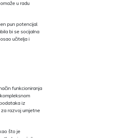
a pomaže u radu
jen pun potencijal.
bila bi se socijalna
osao učitelja i
način funkcioniranja
 o kompleksnom
e podataka iz
nu za razvoj umjetne
kao što je