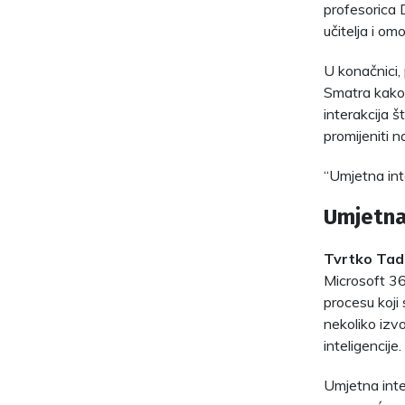
profesorica D
učitelja i om
U konačnici, 
Smatra kako n
interakcija š
promijeniti n
“Umjetna inte
Umjetna 
Tvrtko Tad
Microsoft 36
procesu koji 
nekoliko izvo
inteligencije.
Umjetna inte