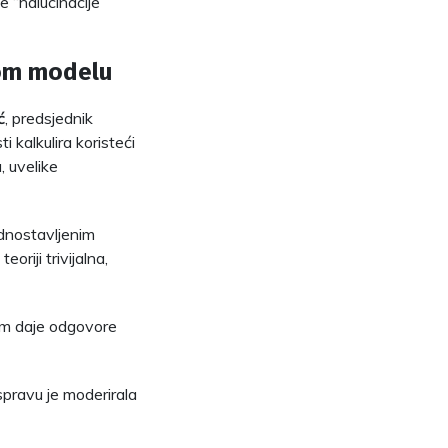
 “halucinacije”
nom modelu
ć
, predsjednik
 kalkulira koristeći
 uvelike
ednostavljenim
riji trivijalna,
nam daje odgovore
aspravu je moderirala