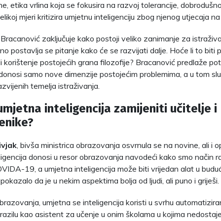
e, etika vrlina koja se fokusira na razvoj tolerancije, dobrodušnos
velikoj mjeri kritizira umjetnu inteligenciju zbog njenog utjecaja n
 Bracanović zaključuje kako postoji veliko zanimanje za istraživ
, no postavlja se pitanje kako će se razvijati dalje. Hoće li to bit
ili korištenje postojećih grana filozofije? Bracanović predlaže po
a donosi samo nove dimenzije postojećim problemima, a u tom sluč
azvijenih temelja istraživanja.
umjetna inteligencija zamijeniti učitelje i
enike?
ivjak
, bivša ministrica obrazovanja osvrnula se na novine, ali i 
ligencija donosi u resor obrazovanja navodeći kako smo način rad
VIDA-19, a umjetna inteligencija može biti vrijedan alat u bu
okazalo da je u nekim aspektima bolja od ljudi, ali puno i griješi.
brazovanja, umjetna se inteligencija koristi u svrhu automatizira
razilu kao asistent za učenje u onim školama u kojima nedostaje 