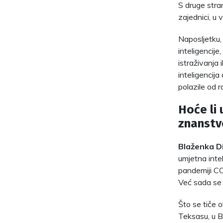
S druge stran
zajednici, u 
Naposljetku,
inteligencije
istraživanja 
inteligencij
polazile od r
Hoće li 
znanstv
Blaženka D
umjetna inte
pandemiji CO
Već sada se p
Što se tiče o
Teksasu, u B