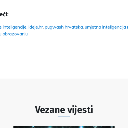
eči:
 inteligencije
,
ideje.hr
,
pugwash hrvatska
,
umjetna inteligencija
a u obrazovanju
Vezane vijesti