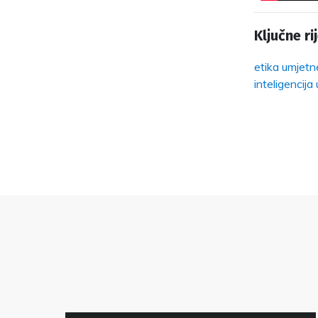
Ključne rij
etika umjetne
inteligencij