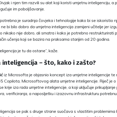
ivjak i njen tim razvili su alat koji koristi umjetnu inteligenciju, 
ogućuje im poboljšavanje.
potrebna je suradnja čovjeka i tehnologije kako bi se iskoristio n
e bi bilo dobro da umjetna inteligencija zamijeni učitelje jer izgu
to nikako nije dobro, ali smatra i kako je potrebno restrukturirati p
ačin učenja koji se bazira na praksama starijim od 20 godina.
ligencija je tu da ostane”, kaže.
inteligencija – što, kako i zašto?
ić
iz Microsofta je objasnio koncept iza umjetne inteligencije te 
5 Copilota, Microsoftovog alata umjetne inteligencije. Riječ je
se krije iza rada umjetne inteligencije, a koji uključuje prikupljanj
ra, verificiranja, a naposljetku i izazovnu infrastrukturu potreb
ligencija se pak s druge strane suočava s vlastitim problemima 