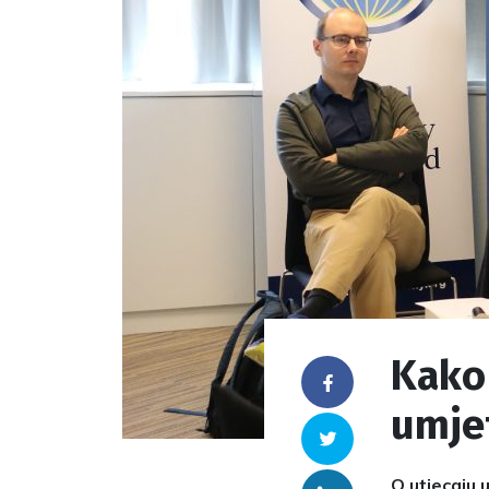
Kako 
Facebook
umjet
Twitter
O utjecaju 