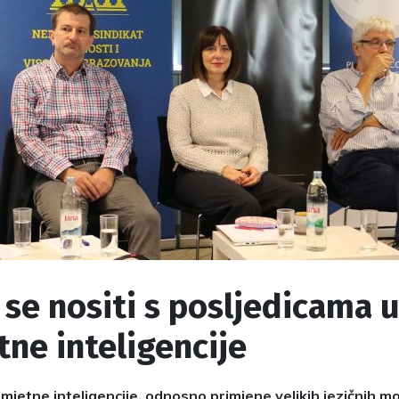
se nositi s posljedicama 
ne inteligencije
umjetne inteligencije, odnosno primjene velikih jezičnih 