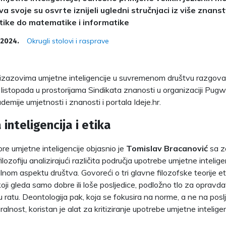
va svoje su osvrte iznijeli ugledni stručnjaci iz više znans
i etike do matematike i informatike
Okrugli stolovi i rasprave
 2024.
i izazovima umjetne inteligencije u suvremenom društvu razgova
 listopada u prostorijama Sindikata znanosti u organizaciji Pug
emije umjetnosti i znanosti i portala Ideje.hr.
inteligencija i etika
ore umjetne inteligencije objasnio je
Tomislav Bracanović
sa z
filozofiju analizirajući različita područja upotrebe umjetne intelige
jalnom aspektu društva. Govoreći o tri glavne filozofske teorije e
 koji gleda samo dobre ili loše posljedice, podložno tlo za oprav
 u ratu. Deontologija pak, koja se fokusira na norme, a ne na pos
lnost, koristan je alat za kritiziranje upotrebe umjetne inteligen