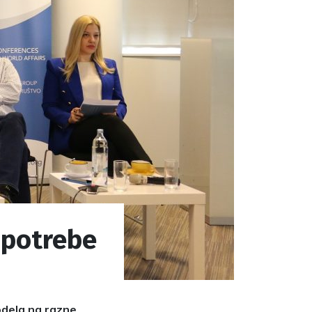
upotrebe
modela na razne