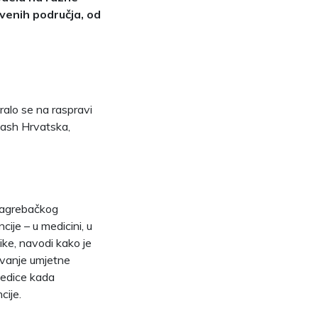
tvenih područja, od
ralo se na raspravi
wash Hrvatska,
agrebačkog
ncije – u medicini, u
tike, navodi kako je
davanje umjetne
ljedice kada
cije.