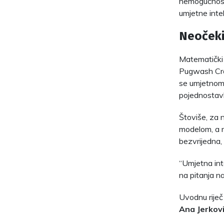
nemogućnost 
umjetne intel
Neočeki
Matematički
Pugwash Croa
se umjetnom 
pojednostavl
Štoviše, za 
modelom, a n
bezvrijedna, 
“Umjetna int
na pitanja n
Uvodnu riječ 
Ana Jerkov