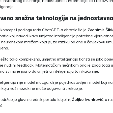
instantnog ažuriranja, nedostupnost informacija, ali i takozvane
igencije.
vano snažna tehnologija na jednostav
 koncept i podlogu rada ChatGPT-a obrazložio je
Zvonimir Šiki
tia koji navodi kako umjetna inteligencija potrebne vjerojatnosti
neuronskom mrežom koja je, za razliku od one u čovjekovu umu,
jena.
nešto tako kompleksno, umjetna inteligencija koristi se jako poj
e nudi ni feedback. Matematičkim rječnikom ona je zbog toga u teo
no svima je jasno da umjetna inteligencija to nikako nije.
eligencija nije model mozga, ali je pojednostavljeni model koji 
a koja naš mozak ne može odgovoriti”, rekao je.
održao je glavni urednik portala Ideje.hr,
Željko Ivanković
, a r
ić
.