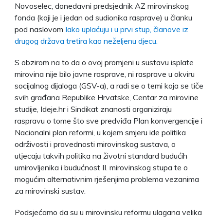
Novoselec, donedavni predsjednik AZ mirovinskog
fonda (koji je i jedan od sudionika rasprave) u članku
pod naslovom
Iako uplaćuju i u prvi stup, članove iz
drugog država tretira kao neželjenu djecu.
S obzirom na to da o ovoj promjeni u sustavu isplate
mirovina nije bilo javne rasprave, ni rasprave u okviru
socijalnog dijaloga (GSV-a), a radi se o temi koja se tiče
svih građana Republike Hrvatske, Centar za mirovine
studije, Ideje.hr i Sindikat znanosti organiziraju
raspravu o tome što sve predviđa Plan konvergencije i
Nacionalni plan reformi, u kojem smjeru ide politika
održivosti i pravednosti mirovinskog sustava, o
utjecaju takvih politika na životni standard budućih
umirovljenika i budućnost II. mirovinskog stupa te o
mogućim alternativnim rješenjima problema vezanima
za mirovinski sustav.
Podsjećamo da su u mirovinsku reformu ulagana velika