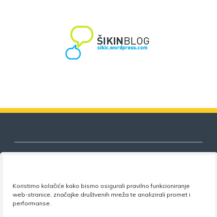
Nezavisni sindikat znanosti i visokog
Koristimo kolačiće kako bismo osigurali pravilno funkcioniranje
web-stranice, značajke društvenih mreža te analizirali promet i
obrazovanja
performanse.