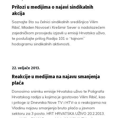
Prilozi u medijima o najavi sindikalnih
akcija
Saznajte što su čelnici sindikalnih središnjica Vilim
Ribić, Mladen Novosel i Krešimir Sever o nadolazećem
zajedničkom prosvjedu izjavili u emisiji Hrvatska uživo,
te poslušajte prilog Radija 101 o “tajnom”
hodogramu sindikalnih aktivnosti.
22. veljače 2013.
Reakcije u medijima na najavu smanjenja
plaća
Donosimo snimku emisije Hrvatska uživo te Poligrafa
Hrvatskog radija u kojima je gostovao Vilim Ribić, kao
i priloge iz Dnevnika Nove TV i HTV-a o reakcijama na
Vladinu najavu smanjenja bruto plaća u javnom
sektoru za 3 posto. HRT HRVATSKA UŽIVO 20.2.2013.