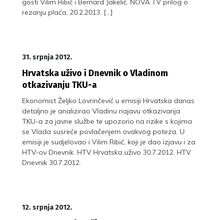
gosti Vilim Ribić i Bernard Jakelić. NOVA TV prilog o
rezanju plaća, 20.2.2013. […]
31. srpnja 2012.
Hrvatska uživo i Dnevnik o Vladinom
otkazivanju TKU-a
Ekonomist Željko Lovrinčević u emisiji Hrvatska danas
detaljno je analizirao Vladinu najavu otkazivanja
TKU-a za javne službe te upozorio na rizike s kojima
se Vlada susreće povlačenjem ovakvog poteza. U
emisiji je sudjelovao i Vilim Ribić, koji je dao izjavu i za
HTV-ov Dnevnik. HTV Hrvatska uživo 30.7.2012. HTV
Dnevnik 30.7.2012.
12. srpnja 2012.