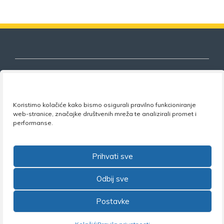
Nezavisni sindikat znanosti i visokog
Koristimo kolačiće kako bismo osigurali pravilno funkcioniranje
obrazovanja
web-stranice, značajke društvenih mreža te analizirali promet i
performanse.
Adresa:
Florijana Andrašeca 18A / VI kat
• 10 000
Zagreb •
Tel:
+385 1 4847 337
•
Email:
uprava@nsz.hr
•
Facebook:
NSZVO
Prihvati sve
Odbij sve
Postavke
©2026 Nezavisni sindikat znanosti i visokog obrazovanja