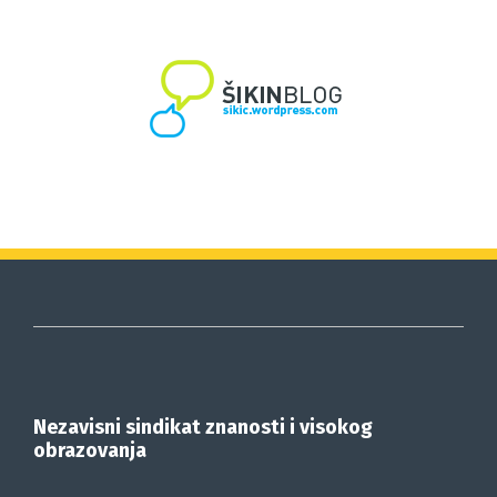
Nezavisni sindikat znanosti i visokog
obrazovanja