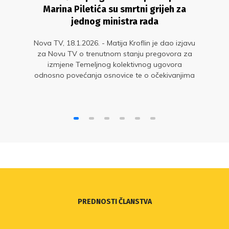
Marina Piletića su smrtni grijeh za
jednog ministra rada
Nova TV, 18.1.2026. - Matija Kroflin je dao izjavu
za Novu TV o trenutnom stanju pregovora za
izmjene Temeljnog kolektivnog ugovora
odnosno povećanja osnovice te o očekivanjima
od sljedećeg pregovaračkog sastanka
PREDNOSTI ČLANSTVA