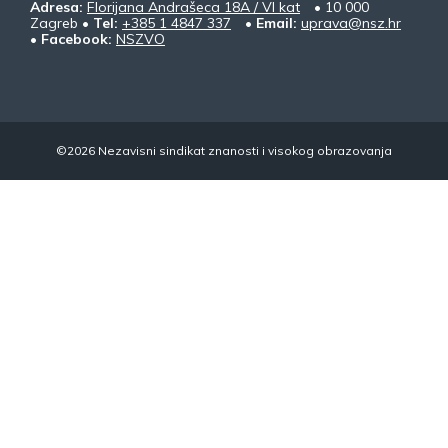
Adresa:
Florijana Andrašeca 18A / VI kat
• 10 000
Zagreb •
Tel:
+385 1 4847 337
•
Email:
uprava@nsz.hr
•
Facebook:
NSZVO
©2026 Nezavisni sindikat znanosti i visokog obrazovanja