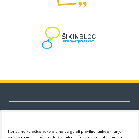
Nezavisni sindikat znanosti i visokog
Koristimo kolačiće kako bismo osigurali pravilno funkcioniranje
obrazovanja
web-stranice, značajke društvenih mreža te analizirali promet i