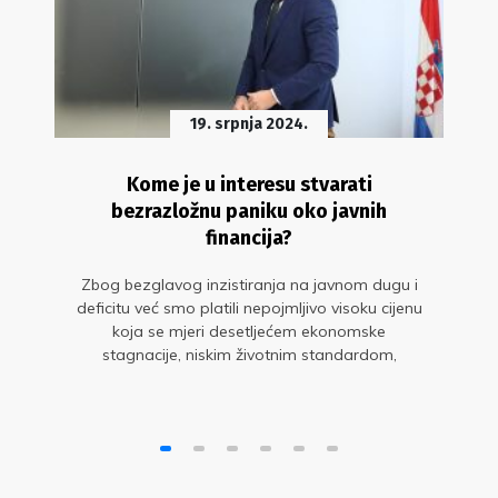
19. srpnja 2024.
Kome je u interesu stvarati
bezrazložnu paniku oko javnih
financija?
Zbog bezglavog inzistiranja na javnom dugu i
deficitu već smo platili nepojmljivo visoku cijenu
koja se mjeri desetljećem ekonomske
stagnacije, niskim životnim standardom,
demografskim slomom i komparativnim
zaostajanjem za drugim zemljama JI Europe