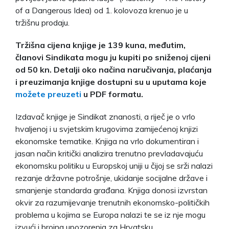
of a Dangerous Idea) od 1. kolovoza krenuo je u
tržišnu prodaju.
Tržišna cijena knjige je 139 kuna, međutim,
članovi Sindikata mogu ju kupiti po sniženoj cijeni
od 50 kn. Detalji oko načina naručivanja, plaćanja
i preuzimanja knjige dostupni su u uputama koje
možete preuzeti
u PDF formatu.
Izdavač knjige je Sindikat znanosti, a riječ je o vrlo
hvaljenoj i u svjetskim krugovima zamijećenoj knjizi
ekonomske tematike. Knjiga na vrlo dokumentiran i
jasan način kritički analizira trenutno prevladavajuću
ekonomsku politiku u Europskoj uniji u čijoj se srži nalazi
rezanje državne potrošnje, ukidanje socijalne države i
smanjenje standarda građana. Knjiga donosi izvrstan
okvir za razumijevanje trenutnih ekonomsko-političkih
problema u kojima se Europa nalazi te se iz nje mogu
izvući i brojna upozorenja za Hrvatsku.