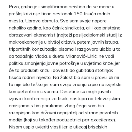
Prvo, gruba je i simplificirana neistina da se mene u
prošloj krizi nije ticao nestanak 150 tisuća radnih
mjesta. Upravo obrnuto. Sve sam svoje napore
nekoliko godina, kao čelnik sindikata, ali i kao pristojno
obrazovani ekonomist (najteži poslijediplomski studij iz
makroekonomije u bivšoj državi), putem javnih istupa,
tripartitnih konzultacija, pisama i razgovora uložio u to
da tadašnja Vlada, u duetu Milanović-Linić, ne vodi
politiku smanjenja javne potrošnje u uvjetima krize, jer
će to produbiti krizu i dovesti do gubitaka stotinjak
tisuća radnih mjesta. Na žalost bio sam u pravu, ali mi
to nije bilo teško jer sam svoja znanja crpio na svjetski
kompetentnim izvorima. Desetine su mojih javnih
izjava i konferencija za tisak, nastupa na televizijskim
emisijama s tim porukama, zbog čega sam bio
razapinjan kao državni neprijatelj od strane privatnih
medija (koji su također poduzetnici
par excellence
).
Nisam uspio uvjeriti vlasti jer je utjecaj briselskih