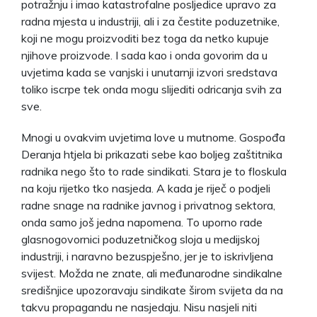
potražnju i imao katastrofalne posljedice upravo za
radna mjesta u industriji, ali i za čestite poduzetnike,
koji ne mogu proizvoditi bez toga da netko kupuje
njihove proizvode. I sada kao i onda govorim da u
uvjetima kada se vanjski i unutarnji izvori sredstava
toliko iscrpe tek onda mogu slijediti odricanja svih za
sve.
Mnogi u ovakvim uvjetima love u mutnome. Gospođa
Deranja htjela bi prikazati sebe kao boljeg zaštitnika
radnika nego što to rade sindikati. Stara je to floskula
na koju rijetko tko nasjeda. A kada je riječ o podjeli
radne snage na radnike javnog i privatnog sektora,
onda samo još jedna napomena. To uporno rade
glasnogovornici poduzetničkog sloja u medijskoj
industriji, i naravno bezuspješno, jer je to iskrivljena
svijest. Možda ne znate, ali međunarodne sindikalne
središnjice upozoravaju sindikate širom svijeta da na
takvu propagandu ne nasjedaju. Nisu nasjeli niti