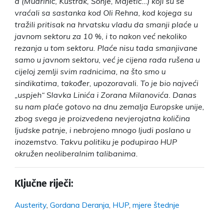
a (Mudrinić, Kuštrak, Šonje, Majetić…) koji su se
vraćali sa sastanka kod Oli Rehna, kod kojega su
tražili pritisak na hrvatsku vladu da smanji plaće u
javnom sektoru za 10 %, i to nakon već nekoliko
rezanja u tom sektoru. Plaće nisu tada smanjivane
samo u javnom sektoru, već je cijena rada rušena u
cijeloj zemlji svim radnicima, na što smo u
sindikatima, također, upozoravali. To je bio najveći
„uspjeh“ Slavka Linića i Zorana Milanovića. Danas
su nam plaće gotovo na dnu zemalja Europske unije,
zbog svega je proizvedena nevjerojatna količina
ljudske patnje, i nebrojeno mnogo ljudi poslano u
inozemstvo. Takvu politiku je podupirao HUP
okružen neoliberalnim talibanima.
Ključne riječi:
Austerity
,
Gordana Deranja
,
HUP
,
mjere štednje