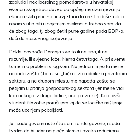
zabluda i neoliberalnog pomodarstva u hrvatskoj
ekonomskoj struci doveo do općeg nerazumijevanja
ekonomskih procesa
u uvjetima krize
. Doduše, niti ja
nisam slutio niti u najcrnjim mislima, a trebao sam, da
će zbog toga, tj. zbog četiri pune godine pada BDP-a,
doći do masovnog iseljavanja.
Dakle, gospođa Deranja sve to ili ne zna, ili ne
razumije, ili svjesno laže. Nema četvrtoga. A pri svemu
tome ima problem s logikom. Na jednom mjestu mene
napada zašto što mi se „fućka“ za radnike u privatnom
sektoru, a na drugom mjestu me napada zašto se
petljam u pitanja gospodarskog sektora (jer mene vidi
kao nekoga iz druge ladice, one prezrene). Kao bivši
student filozofije poručujem joj da se logičko mišljenje
može učenjem poboljšati.
Ja i sada govorim isto što sam i onda govorio, i sada
tvrdim da bi udar na plaće slomio i ovako reduciranu