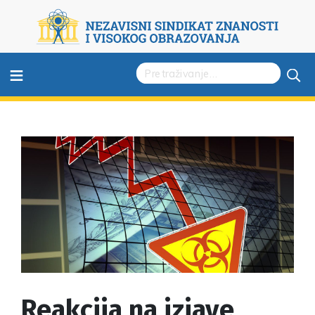
≡
Reakcija na izjave