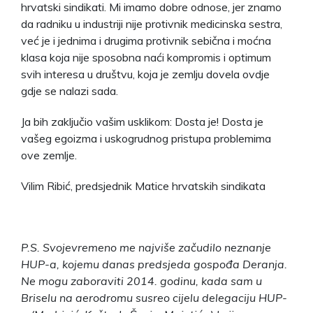
hrvatski sindikati. Mi imamo dobre odnose, jer znamo
da radniku u industriji nije protivnik medicinska sestra,
već je i jednima i drugima protivnik sebična i moćna
klasa koja nije sposobna naći kompromis i optimum
svih interesa u društvu, koja je zemlju dovela ovdje
gdje se nalazi sada.
Ja bih zaključio vašim usklikom: Dosta je! Dosta je
vašeg egoizma i uskogrudnog pristupa problemima
ove zemlje.
Vilim Ribić, predsjednik Matice hrvatskih sindikata
P.S. Svojevremeno me najviše začudilo neznanje
HUP-a, kojemu danas predsjeda gospođa Deranja.
Ne mogu zaboraviti 2014. godinu, kada sam u
Briselu na aerodromu susreo cijelu delegaciju HUP-