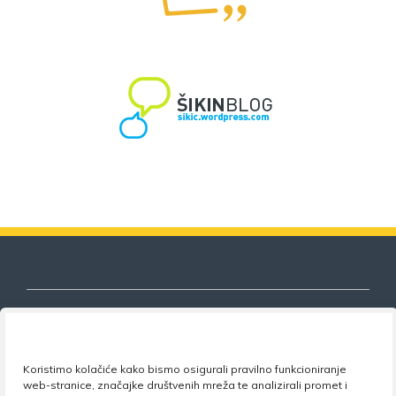
Nezavisni sindikat znanosti i visokog
Koristimo kolačiće kako bismo osigurali pravilno funkcioniranje
web-stranice, značajke društvenih mreža te analizirali promet i
obrazovanja