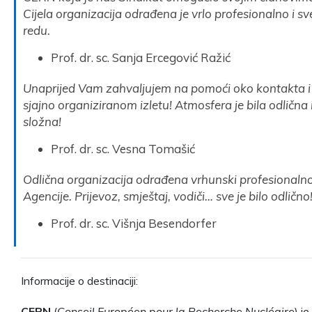
Cijela organizacija odrađena je vrlo profesionalno i sv
redu.
Prof. dr. sc. Sanja Ercegović Ražić
Unaprijed Vam zahvaljujem na pomoći oko kontakta i
sjajno organiziranom izletu! Atmosfera je bila odlična 
složna!
Prof. dr. sc. Vesna Tomašić
Odlična organizacija odrađena vrhunski profesionalno
Agencije. Prijevoz, smještaj, vodiči… sve je bilo odlično
Prof. dr. sc. Višnja Besendorfer
Informacije o destinaciji:
CERN
(
Conseil Européen pour la Recherche Nucléaire
) je