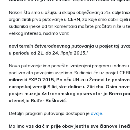
Nakon što smo u ožujku u sklopu obilježavanja 25. obljetni
organizirali prvo putovanje u
CERN
, za koje smo dobili cije
sudionika (neke od tih komentara možete pročitati niže u te
velikog interesa, nudimo vam:
novi termin četverodnevnog putovanja u posjet toj uvažen
u periodu od 21. do 24. lipnja 2015.!
Novo putovanje ima ponešto izmijenjeni program u odnosu n
pod izrazito povoljnim uvjetima. Sudionici će uz posjet CERN-
milanski EXPO 2015, Palaču UN-a u Ženevi te poslovn
europskoj verziji Silicijske doline u Zürichu. Osim na
posjet muzeju Astronomskog opservatorija Brera pore
utemeljio Ruđer Bošković.
Detaljni program putovanja dostupan je
ovdje
.
Molimo vas da čim prije obavijestite sve članove i neč