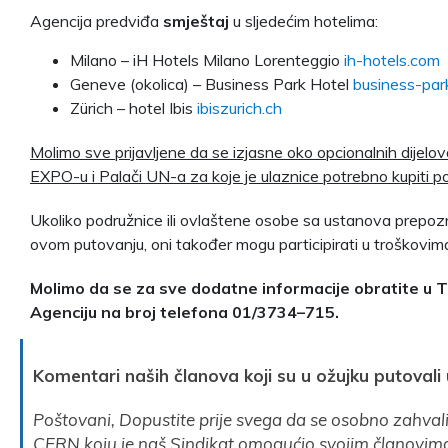
Agencija predviđa
smještaj
u sljedećim hotelima:
Milano – iH Hotels Milano Lorenteggio
ih-hotels.com
Geneve (okolica) – Business Park Hotel
business-par
Zürich – hotel Ibis
ibiszurich.ch
Molimo sve prijavljene da se izjasne oko opcionalnih dijelo
EXPO-u i Palači UN-a za koje je ulaznice potrebno kupiti p
Ukoliko podružnice ili ovlaštene osobe sa ustanova prepozn
ovom putovanju, oni također mogu participirati u troškovim
Molimo da se za sve dodatne informacije obratite u Taj
Agenciju na broj telefona 01/3734–715.
Komentari naših članova koji su u ožujku putovali
Poštovani, Dopustite prije svega da se osobno zahval
CERN koju je naš Sindikat omogućio svojim članovim