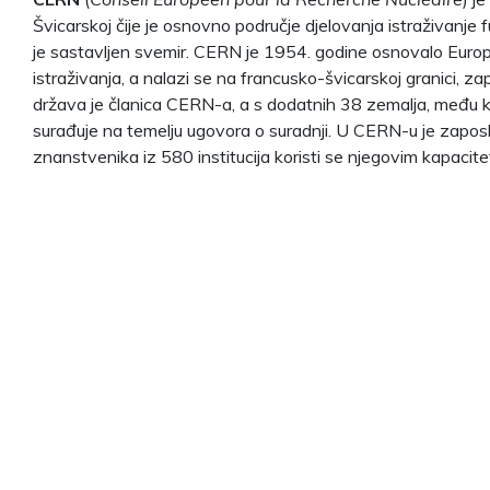
Švicarskoj čije je osnovno područje djelovanja istraživanje
je sastavljen svemir. CERN je 1954. godine osnovalo Europ
istraživanja, a nalazi se na francusko-švicarskoj granici,
država je članica CERN-a, a s dodatnih 38 zemalja, među k
surađuje na temelju ugovora o suradnji. U CERN-u je zaposl
znanstvenika iz 580 institucija koristi se njegovim kapacite