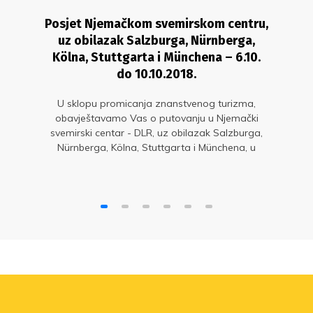
Posjet Njemačkom svemirskom centru,
uz obilazak Salzburga, Nürnberga,
Kölna, Stuttgarta i Münchena – 6.10.
do 10.10.2018.
U sklopu promicanja znanstvenog turizma,
obavještavamo Vas o putovanju u Njemački
svemirski centar - DLR, uz obilazak Salzburga,
Nürnberga, Kölna, Stuttgarta i Münchena, u
terminu 6.10.2018. – 10.10.2018. godine. Cijena
putovanja za članove sindikata iznosi 2.190 kn,
a za sve ostale zainteresirane putnike cijena je
2.690 kn.