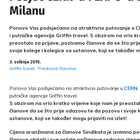
Milanu
Ponovo Vas podsjećamo na atraktivno putovanje u CER
i putničke agencije Griffin travel. S obzirom na vrlo k
preostalo za prijave, pozivamo članove da se što prij
svoje kolege i kolegice sa ustanove, koji se također mo
3. svibnja 2015.
Griffin travel
Prednosti članstva
Ponovo Vas podsjećamo na atraktivno putovanje u
CERN
,
putničke agencije Griffin travel.
S obzirom na vrlo kratko vrijeme koje nam je preosta
članove da se što prije odazovu te da pozovu i svoje k
ustanove, koji se također mogu prijaviti na izlet!
Cijena aranžmana za članove Sindikata je iznimno pov
članove obitelji i sve ostale nečlanove redovna cijena