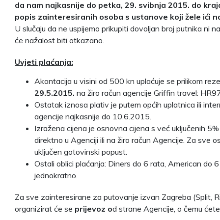
da nam najkasnije
do petka, 29. svibnja 2015.
do kra
popis zainteresiranih osoba s ustanove koji žele ići n
U slučaju da ne uspijemo prikupiti dovoljan broj putnika ni
će nažalost biti otkazano.
Uvjeti plaćanja:
Akontacija u visini od 500 kn uplaćuje se prilikom reze
29.5.2015.
na žiro račun agencije Griffin travel:
Ostatak iznosa plativ je putem općih uplatnica ili int
agencije najkasnije do 10.6.2015.
Izražena cijena je osnovna cijena s već uključenih 5
direktno u Agenciji ili na žiro račun Agencije. Za sve os
uključen gotovinski popust.
Ostali oblici plaćanja: Diners do 6 rata, American do 6
jednokratno.
Za sve zainteresirane za putovanje izvan Zagreba (Split, Ri
organizirat će se
prijevoz o
d strane Agencije, o čemu ćete 