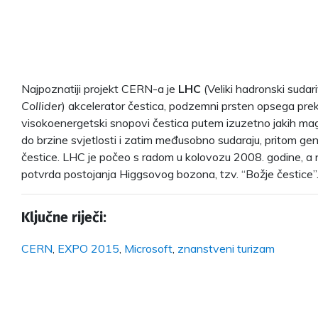
Najpoznatiji projekt CERN-a je
LHC
(Veliki hadronski sudar
Collider
) akcelerator čestica, podzemni prsten opsega pre
visokoenergetski snopovi čestica putem izuzetno jakih ma
do brzine svjetlosti i zatim međusobno sudaraju, pritom ge
čestice. LHC je počeo s radom u kolovozu 2008. godine, a 
potvrda postojanja Higgsovog bozona, tzv. “Božje čestice”
Ključne riječi:
CERN
,
EXPO 2015
,
Microsoft
,
znanstveni turizam