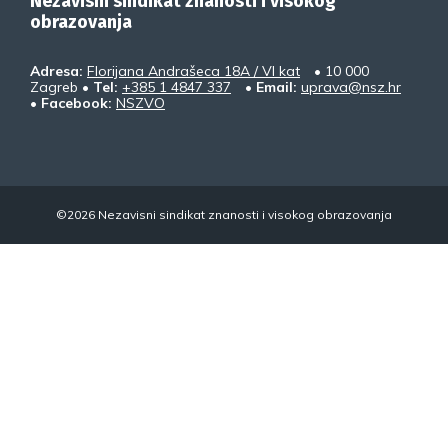
Nezavisni sindikat znanosti i visokog
obrazovanja
Adresa:
Florijana Andrašeca 18A / VI kat
• 10 000
Zagreb •
Tel:
+385 1 4847 337
•
Email:
uprava@nsz.hr
•
Facebook:
NSZVO
©2026 Nezavisni sindikat znanosti i visokog obrazovanja