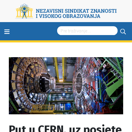
≡
Put u CERN, uz posjete