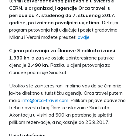
termin
četverodnevnog putovanja u švicarski
CERN, u organizaciji agencije Orca travel, u
periodu od 4. studenog do 7. studenog 2017.
godine, po iznimno povoljnim uvjetima.
Detaljni
program putovanja koji uključuje i posjet gradovima
Milanu i Veroni možete preuzeti
ovdje
.
Cijena putovanja za članove Sindikata iznosi
1.990 kn
, a za sve ostale zainteresirane putnike
cijena je
2.490 kn
. Razliku u cijeni putovanja za
članove podmiruje Sindikat.
Ukoliko ste zainteresirani, molimo vas da se čim prije
javite direktno u turističku agenciju Orca travel putem
maila
info@orca-travel.com
. Prilikom prijave obavezno
treba navesti i broj članske iskaznice Sindikata.
Akontaciju u visini od 500 kn potrebno je uplatiti
prilikom rezervacije, a najkasnije do 25.9.2017.
Uvjeti plaćanja: