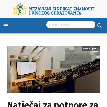
≡
Foto: Usplash
Natječaj za potpore za