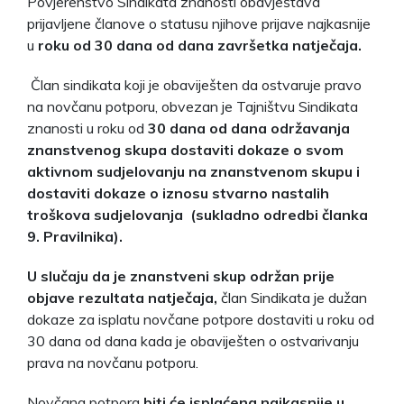
Povjerenstvo Sindikata znanosti obavještava
prijavljene članove o statusu njihove prijave najkasnije
u
roku od 30 dana od dana završetka natječaja.
Član sindikata koji je obaviješten da ostvaruje pravo
na novčanu potporu, obvezan je Tajništvu Sindikata
znanosti u roku od
30 dana od dana održavanja
znanstvenog skupa dostaviti dokaze o svom
aktivnom sudjelovanju na znanstvenom skupu i
dostaviti dokaze o iznosu stvarno nastalih
troškova sudjelovanja (sukladno odredbi članka
9. Pravilnika).
U slučaju da je znanstveni skup održan prije
objave rezultata natječaja,
član Sindikata je dužan
dokaze za isplatu novčane potpore dostaviti u roku od
30 dana od dana kada je obaviješten o ostvarivanju
prava na novčanu potporu.
Novčana potpora
biti će isplaćena najkasnije u