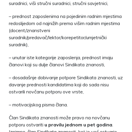
suradnici, viši stručni suradnici, stručni savjetnici,
– prednost zaposlenima na pojedinim radnim mjestima
redoslijedom od najnižih prema višim radnim mjestima
(docent/znanstveni
suradnik/predavač/lektor/korepetitor/umjetnički
suradnik),
– unutar iste kategorije zaposlenja, prednost imaju
članovi koji su dulje članovi Sindikata znanosti,
– dosadašnje dobivanje potpore Sindikata znanosti, uz
davanje prednosti kandidatima koji do sada nisu
ostvarili novčanu potporu ove vrste,
– motivacijskog pisma člana.
Član Sindikata znanosti može pravo na novčanu
potporu ostvariti
u pravilu jednom u pet godina
.
Iznimno, član Sindikata znanosti koji je već ostvario