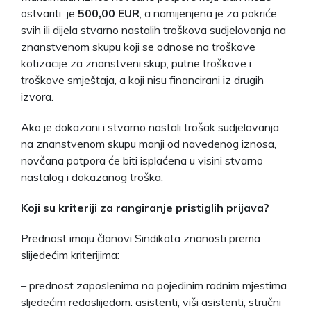
ostvariti je
500,00 EUR
, a namijenjena je za pokriće
svih ili dijela stvarno nastalih troškova sudjelovanja na
znanstvenom skupu koji se odnose na troškove
kotizacije za znanstveni skup, putne troškove i
troškove smještaja, a koji nisu financirani iz drugih
izvora.
Ako je dokazani i stvarno nastali trošak sudjelovanja
na znanstvenom skupu manji od navedenog iznosa,
novčana potpora će biti isplaćena u visini stvarno
nastalog i dokazanog troška.
Koji su kriteriji za rangiranje pristiglih prijava?
Prednost imaju članovi Sindikata znanosti prema
slijedećim kriterijima:
– prednost zaposlenima na pojedinim radnim mjestima
sljedećim redoslijedom: asistenti, viši asistenti, stručni