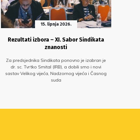
15. lipnja 2026.
Rezultati izbora – XI. Sabor Sindikata
Pan
znanosti
Za predsjednika Sindikata ponovno je izabran je
dr. sc. Tvrtko Smital (IRB), a dobili smo i novi
Za
sastav Velikog vijeća, Nadzornog vijeća i Časnog
d
suda