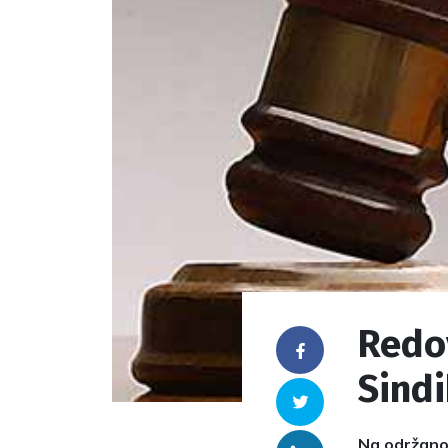
Redov
Facebook
Sindi
Twitter
Na održanoj 