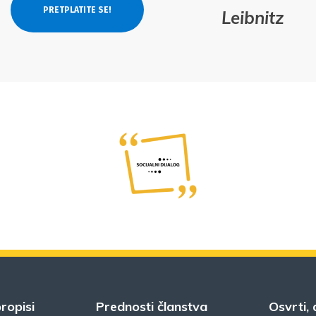
Leibnitz
ropisi
Prednosti članstva
Osvrti, 