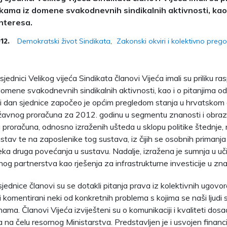
kama iz domene svakodnevnih sindikalnih aktivnosti, kao 
nteresa.
Demokratski život Sindikata
Zakonski okviri i kolektivno preg
12.
jednici Velikog vijeća Sindikata članovi Vijeća imali su priliku ras
omene svakodnevnih sindikalnih aktivnosti, kao i o pitanjima 
vi dan sjednice započeo je općim pregledom stanja u hrvatskom
žavnog proračuna za 2012. godinu u segmentu znanosti i obraz
g proračuna, odnosno izraženih ušteda u sklopu politike štednje
stav te na zaposlenike tog sustava, iz čijih se osobnih primanj
neka druga povećanja u sustavu. Nadalje, izražena je sumnja u u
nog partnerstva kao rješenja za infrastrukturne investicije u zn
jednice članovi su se dotakli pitanja prava iz kolektivnih ugovor
i komentirani neki od konkretnih problema s kojima se naši ljudi 
ama. Članovi Vijeća izviješteni su o komunikaciji i kvaliteti dos
 na čelu resornog Ministarstva. Predstavljen je i usvojen financij