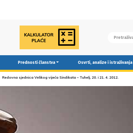
Prednosti članstva
Osvrti, analize i istraživanja
Redovna sjednica Velikog vijeća Sindikata – Tuhelj, 20. i 21. 4. 2012.