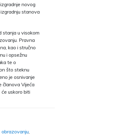
u izgradnje novog
 izgradnju stanova
ed stanja u visokom
azovanju. Pravna
ona, kao i stručno
vnu i opsežnu
aka te o
on što steknu
eno je osnivanje
e članova Vijeća
 će uskoro biti
 obrazovanju
,