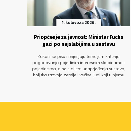
1. kolovoza 2026.
n, a
Priopćenje za javnost: Ministar Fuchs
gazi po najslabijima u sustavu
 o
Zakoni se pišu i mijenjaju temeljem kriterija
a
pogodovanja pojedinim interesnim skupinama i
eg
pojedincima, a ne s ciljem unaprjeđenja sustava,
omije
boljitka razvoja zemlje i većine ljudi koji u njemu
 taj
rade. Ni ovog puta nije se dogodio izuzetak!
vo
 sc.