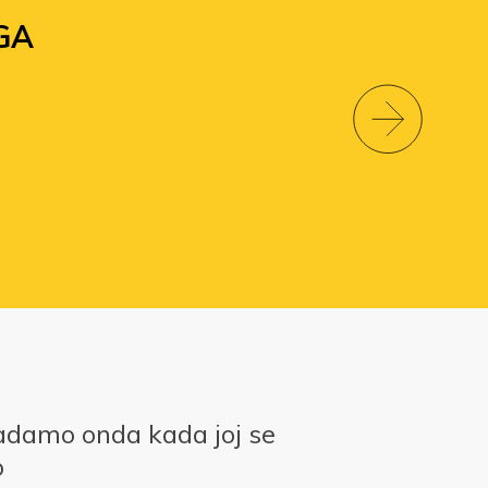
GA
adamo onda kada joj se
o