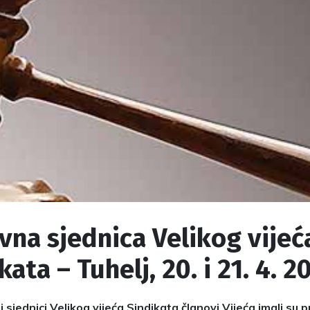
na sjednica Velikog vijeć
kata – Tuhelj, 20. i 21. 4. 2
sjednici Velikog vijeća Sindikata članovi Vijeća imali su pr