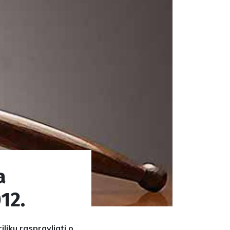
a
012.
iliku raspravljati o