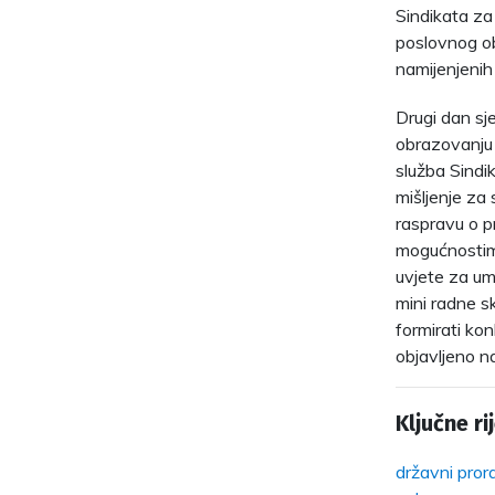
Sindikata za
poslovnog ob
namijenjenih
Drugi dan sj
obrazovanju 
služba Sindik
mišljenje za 
raspravu o p
mogućnostim
uvjete za um
mini radne s
formirati kon
objavljeno n
Ključne rij
državni pror