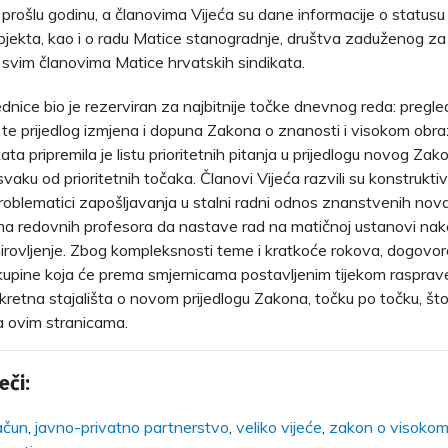
 prošlu godinu, a članovima Vijeća su dane informacije o status
jekta, kao i o radu Matice stanogradnje, društva zaduženog za
 svim članovima Matice hrvatskih sindikata.
ednice bio je rezerviran za najbitnije točke dnevnog reda: pregl
te prijedlog izmjena i dopuna Zakona o znanosti i visokom obr
ata pripremila je listu prioritetnih pitanja u prijedlogu novog Zak
svaku od prioritetnih točaka. Članovi Vijeća razvili su konstrukti
roblematici zapošljavanja u stalni radni odnos znanstvenih nov
a redovnih profesora da nastave rad na matičnoj ustanovi nak
irovljenje. Zbog kompleksnosti teme i kratkoće rokova, dogovor
kupine koja će prema smjernicama postavljenim tijekom rasprav
kretna stajališta o novom prijedlogu Zakona, točku po točku, što
a ovim stranicama.
eči:
ačun
,
javno-privatno partnerstvo
,
veliko vijeće
,
zakon o visokom