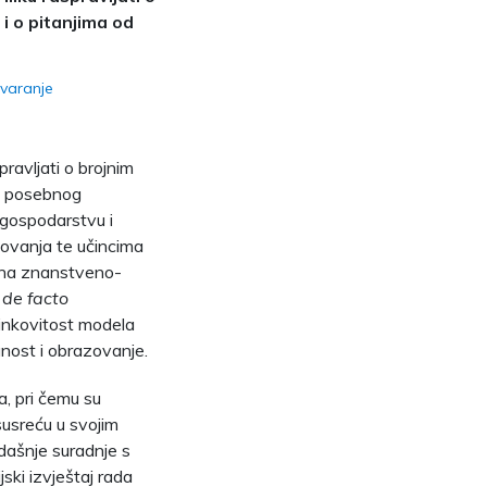
i o pitanjima od
ovaranje
pravljati o brojnim
od posebnog
 gospodarstvu i
ovanja te učincima
, na znanstveno-
a
de facto
činkovitost modela
anost i obrazovanje.
a, pri čemu su
susreću u svojim
adašnje suradnje s
ski izvještaj rada