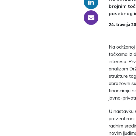
Linkedin
brojnim toč
posebnog i
someone@yoursite.com
24. travnja 20
Na održanoj s
točkama iz d
interesa. Pr
analizom Dr
strukture to
obrazovni su
financiraju 
javno-privat
U nastavku s
prezentirani 
radnim sredin
novim ljudima