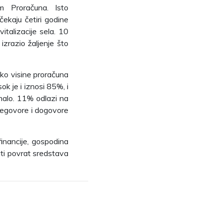
om Proračuna. Isto
čekaju četiri godine
talizacije sela. 10
izrazio žaljenje što
oko visine proračuna
ok je i iznosi 85%, i
malo. 11% odlazi na
regovore i dogovore
inancije, gospodina
ati povrat sredstava