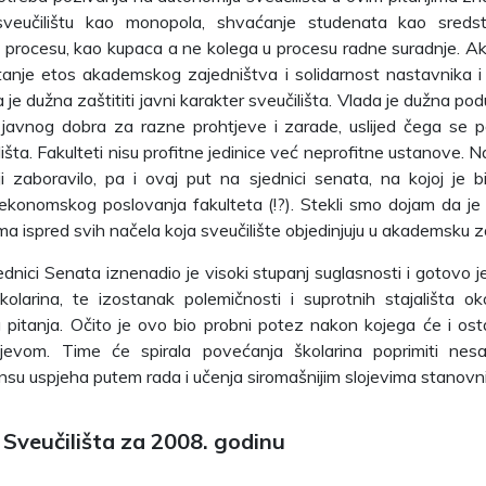
sveučilištu kao monopola, shvaćanje studenata kao sred
procesu, kao kupaca a ne kolega u procesu radne suradnje. A
tanje etos akademskog zajedništva i solidarnost nastavnika i
 je dužna zaštititi javni karakter sveučilišta. Vlada je dužna po
 javnog dobra za razne prohtjeve i zarade, uslijed čega se 
lišta. Fakulteti nisu profitne jedinice već neprofitne ustanove. 
i zaboravilo, pa i ovaj put na sjednici senata, na kojoj je bi
ekonomskog poslovanja fakulteta (!?). Stekli smo dojam da je
a ispred svih načela koja sveučilište objedinjuju u akademsku z
ednici Senata iznenadio je visoki stupanj suglasnosti i gotovo
kolarina, te izostanak polemičnosti i suprotnih stajališta 
itanja. Očito je ovo bio probni potez nakon kojega će i ostali
tjevom. Time će spirala povećanja školarina poprimiti nesa
šansu uspjeha putem rada i učenja siromašnijim slojevima stanovn
Sveučilišta za 2008. godinu