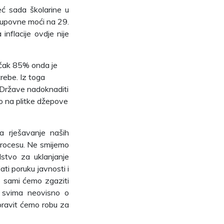
eć sada školarine u
 kupovne moći na 29.
nflacije ovdje nije
i čak 85% onda je
rebe. Iz toga
e Države nadoknaditi
o na plitke džepove
a rješavanje naših
 procesu. Ne smijemo
dstvo za uklanjanje
ti poruku javnosti i
o sami ćemo zgaziti
o svima neovisno o
pravit ćemo robu za