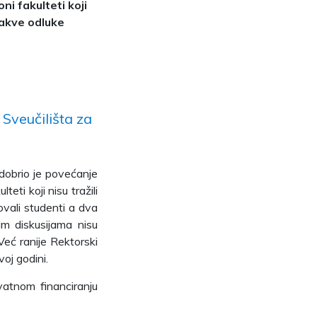
ni fakulteti koji
 takve odluke
Sveučilišta za
dobrio je povećanje
eti koji nisu tražili
ovali studenti a dva
im diskusijama nisu
Već ranije Rektorski
voj godini.
vatnom financiranju