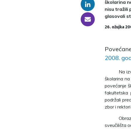
školarina na
Linkedin
nisu tražil
glasovali s
someone@yoursite.com
26. ožujka 20
Povećane 
2008. go
Na iz
školarina na 
povećanje šk
fakultetska 
podržali pre
zbor i rektor
Obraz
sveučilišta o