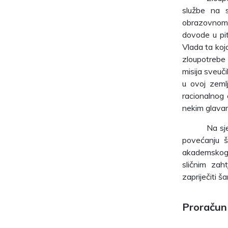
službe na 
obrazovnom 
dovode u pi
Vlada ta koja
zloupotrebe
misija sveuči
u ovoj zemlj
racionalnog 
nekim glavam
Na sj
povećanju š
akademskog p
sličnim zah
zapriječiti 
Proračun 