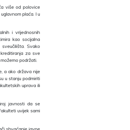
ća više od polovice
 uglavnom plaća. I u
lnih i vrijednosnih
imira kao socijalna
sveučilišta. Svako
kreditiranja za sve
ne možemo podržati.
e, a ako država nije
su u stanju podmiriti
ultetskih uprava ili
iroj javnosti da se
akulteti uvijek sami
ači shvaćanje javne