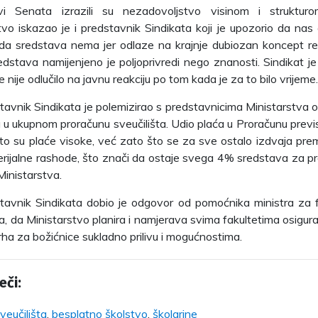
vi Senata izrazili su nezadovoljstvo visinom i struktur
vo iskazao je i predstavnik Sindikata koji je upozorio da nas 
 da sredstava nema jer odlaze na krajnje dubiozan koncept revi
edstava namijenjeno je poljoprivredi nego znanosti. Sindikat je 
e nije odlučilo na javnu reakciju po tom kada je za to bilo vrijeme.
tavnik Sindikata je polemizirao s predstavnicima Ministarstva 
a u ukupnom proračunu sveučilišta. Udio plaća u Proračunu previs
to su plaće visoke, već zato što se za sve ostalo izdvaja pre
rijalne rashode, što znači da ostaje svega 4% sredstava za p
 Ministarstva.
tavnik Sindikata dobio je odgovor od pomoćnika ministra za f
, da Ministarstvo planira i namjerava svima fakultetima osigur
ha za božićnice sukladno prilivu i mogućnostima.
eči:
veučilišta
,
besplatno školstvo
,
školarine