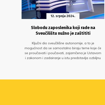
12. srpnja 2024.
u
Slobodu zaposlenika koji rade na
Sveučilištu nužno je zaštititi
tva u
Ključni dio sveučilišne autonomije, a to je
mogućnost da se samostalno biraju teme koje će
a i
se proučavati i poučavati, zajamčena je Ustavom
boda
i zakonom i zadairanje u istu predstavlja ozbiljnu
društvenu opasnost