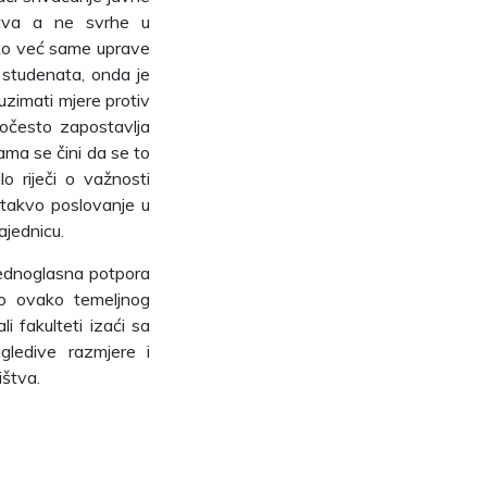
stva a ne svrhe u
ko već same uprave
 studenata, onda je
duzimati mjere protiv
počesto zapostavlja
Nama se čini da se to
lo riječi o važnosti
 takvo poslovanje u
ajednicu.
 jednoglasna potpora
oko ovako temeljnog
 fakulteti izaći sa
gledive razmjere i
ištva.