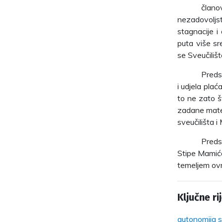
člano
nezadovoljst
stagnacije i
puta više sr
se Sveučilišt
Preds
i udjela plać
to ne zato š
zadane mate
sveučilišta i
Preds
Stipe Mamića
temeljem ovr
Ključne rij
autonomija s