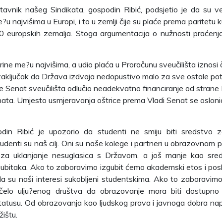
tavnik našeg Sindikata, gospodin Ribić, podsjetio je da su v
?u najvišima u Europi, i to u zemlji čije su plaće prema paritetu
 europskih zemalja. Stoga argumentacija o nužnosti praćenja i
rine me?u najvišima, a udio plaća u Proračunu sveučilišta iznos
ključak da Država izdvaja nedopustivo malo za sve ostale pot
 je Senat sveučilišta odlučio neadekvatno financiranje od stran
ata. Umjesto usmjeravanja oštrice prema Vladi Senat se osloni
din Ribić je upozorio da studenti ne smiju biti sredstvo z
udenti su naš cilj. Oni su naše kolege i partneri u obrazovnom
iti za uklanjanje nesuglasica s Državom, a još manje kao sre
 gubitaka. Ako to zaboravimo izgubit ćemo akademski etos i posla
a su naši interesi sukobljeni studentskima. Ako to zaboravim
čelo ulju?enog društva da obrazovanje mora biti dostupn
tatusu. Od obrazovanja kao ljudskog prava i javnoga dobra na
žištu.