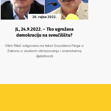
26. rujna 2022.
JL, 24.9.2022. – Tko ugrožava
demokraciju na sveučilištu?
Vilim Ribić odgovara na tekst Gvozdena Flege o
Čel
Zakonu o visokom obrazovanju i znanstvenoj
z
djelatnosti
z