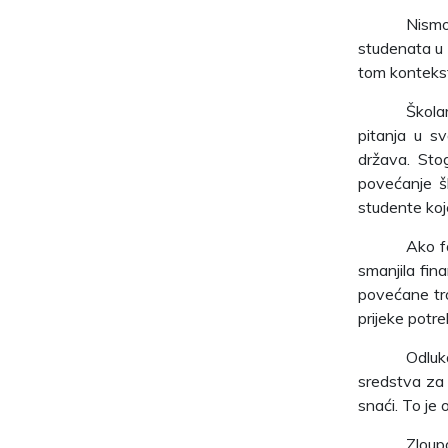
Nismo
studenata u 
tom kontekst
Škola
pitanja u s
država. Sto
povećanje šk
studente koj
Ako f
smanjila fina
povećane tro
prijeke potr
Odluk
sredstva za 
snaći. To je 
Zloup