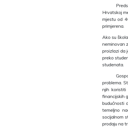
Preds
Hrvatskoj me
mjestu od 40
primjerena.
Ako su škola
neminovan za
proizlazi da
preko studen
studenata.
Gospo
problema. St
njih korist
financijskih
budućnosti d
temeljno na
socijalnom s
prodaju na tr