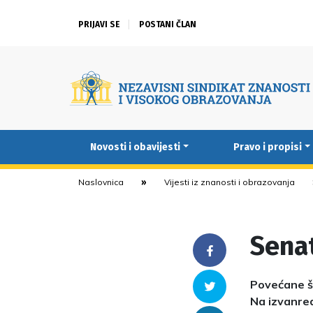
PRIJAVI SE
POSTANI ČLAN
Novosti i obavijesti
Pravo i propisi
Naslovnica
Vijesti iz znanosti i obrazovanja
Senat
Facebook
Povećane š
Twitter
Na izvanred