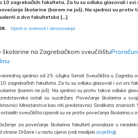
 10 zagrebačkih fakulteta. Za tu su odluku glasovali i svi o
i povećanje školarine (barem ne još). Na sjednici su protiv
tudenti a dva fakultetska […]
Vijesti iz znanosti i obrazovanja
08.
školarine na Zagrebačkom sveučilištu
Proračun 
dinu
vanrednoj sjednici od 25. ožujka Senat Sveučilišta u Zagrebu o
10 zagrebačkih fakulteta. Za tu su odluku glasovali i svi oni fakult
olarine (barem ne još). Na sjednici su protiv takve odluke glas
predstavnika ostali su suzdržani. Povećanje školarina u svoj
dstavnici Ministarstva kao niti predstavnici Sindikata znanosti. 
i ostaalih sveučilišta izjasnili su se protiv povećanja školarina u o
loženje za povećanje školarina fakulteti pronalaze u neadek
d strane Države i u rastu cijena (vidi medijski
izvještaj
).