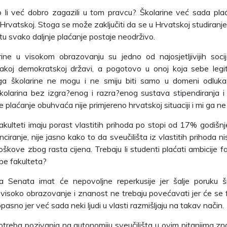
 li već dobro zagazili u tom pravcu? Školarine već sada pla
Hrvatskoj. Stoga se može zaključiti da se u Hrvatskoj studiranje
u svako daljnje plaćanje postaje neodrživo.
rine u visokom obrazovanju su jedno od najosjetljivijih socija
vakoj demokratskoj državi, a pogotovo u onoj koja sebe legit
ga školarine ne mogu i ne smiju biti samo u domeni odluka 
olarina bez izgra?enog i razra?enog sustava stipendiranja i 
e plaćanje obuhvaća nije primjereno hrvatskoj situaciji i mi ga 
akulteti imaju porast vlastitih prihoda po stopi od 17% godišnj
nciranje, nije jasno kako to da sveučilišta iz vlastitih prihoda ni
škove zbog rasta cijena. Trebaju li studenti plaćati ambicije fak
ebe fakulteta?
a Senata imat će nepovoljne reperkusije jer šalje poruku š
visoko obrazovanje i znanost ne trebaju povećavati jer će se f
opasno jer već sada neki ljudi u vlasti razmišljaju na takav način.
otreba pozivanja na autonomiju sveučilišta u ovim pitanjima zn