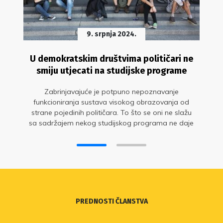
9. srpnja 2024.
U demokratskim društvima političari ne
smiju utjecati na studijske programe
Zabrinjavajuće je potpuno nepoznavanje
funkcioniranja sustava visokog obrazovanja od
strane pojedinih političara. To što se oni ne slažu
sa sadržajem nekog studijskog programa ne daje
im za pravo da odlučuju o njegovoj opravdanosti
PREDNOSTI ČLANSTVA