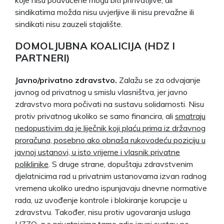
sindikatima možda nisu uvjerljive ili nisu prevažne ili
sindikati nisu zauzeli stajalište.
DOMOLJUBNA KOALICIJA (HDZ I
PARTNERI)
Javno/privatno zdravstvo.
Zalažu se za odvajanje
javnog od privatnog u smislu vlasništva, jer javno
zdravstvo mora počivati na sustavu solidarnosti. Nisu
protiv privatnog ukoliko se samo financira, ali
smatraju
nedopustivim da je liječnik koji plaću prima iz državnog
proračuna, posebno ako obnaša rukovodeću poziciju u
javnoj ustanovi, u isto vrijeme i vlasnik privatne
poliklinike
. S druge strane, dopuštaju zdravstvenim
djelatnicima rad u privatnim ustanovama izvan radnog
vremena ukoliko uredno ispunjavaju dnevne normative
rada, uz uvođenje kontrole i blokiranje korupcije u
zdravstvu. Također, nisu protiv ugovaranja usluga
HZZO-a s privatnicima tamo gdje javni sustav ne