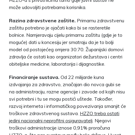
može udovoljiti potrebama korisnika.
Razina zdravstvene zaštite.
Primarnu zdravstvenu
zaštitu potrebno je ojačati kako bi se rasteretile
bolnice. Namjeravaju cijelu primarnu zaštitu (gdje je to
moguće) dati u koncesiju jer smatraju da je to bolji
model od postojećeg omjera 30:70. Županijski domovi
zdravlja će ostati kao organizatori dežurstava i centri
obiteljske medicine, laboratorija i dijagnostike.
Financiranje sustava.
Od 22 milijarde kuna
izdvajanja za zdravstvo, značajan dio novca gubi se
na administraciju, razne agencije i zavode od kojih nisu
svi potrebni i tu se mogu postići uštede. Također,
razvoj interneta i informatičkog povezivanja smanjit će
troškove zdravstvenog sustava.
HZZO treba ostati
jedini nacionalni neprofitni osiguravatelj
. Njegovi
troškovi administracije iznose 0,91% proračuna
HZZO-a, što nas svrstava među bolje države. Uvest