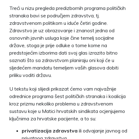
Treći u nizu pregleda predizbornih programa političkih
stranaka bavi se područjem zdravstva, tj.
zdravstvenom politikom u iduće četiri godine.
Zdravstvo je uz obrazovanje i znanost jedna od
osnovnih javnih usluga koje čine temelj socijalne
države, stoga je prije odluke o tome kome na
predstojećim izborima dati svoj glas izrazito bitno
saznati što sa zdravstvom planiraju oni koji će u
sljedećem mandatu temeljem vaših glasova dobiti
priliku voditi državu.
U tekstu koji slijedi prikazat ćemo vam najvažnije
odrednice programa šest političkih stranaka i koalicija
kroz prizmu nekoliko problema u zdravstvenom
sustavu koje u Matici hrvatskih sindikata ocjenjujemo
ključnima za hrvatske pacijente, a to su:
privatizacija zdravstva
ili odvajanje javnog od
privatnog zdravstva