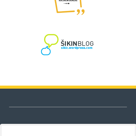
Nezavisni sindikat znanosti i visokog