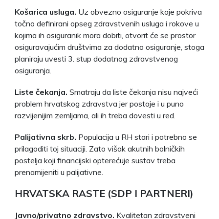
Košarica usluga.
Uz obvezno osiguranje koje pokriva
točno definirani opseg zdravstvenih usluga i rokove u
kojima ih osiguranik mora dobiti, otvorit će se prostor
osiguravajućim društvima za dodatno osiguranje, stoga
planiraju uvesti 3. stup dodatnog zdravstvenog
osiguranja.
Liste čekanja.
Smatraju da liste čekanja nisu najveći
problem hrvatskog zdravstva jer postoje i u puno
razvijenijim zemljama, ali ih treba dovesti u red.
Palijativna skrb.
Populacija u RH stari i potrebno se
prilagoditi toj situaciji. Zato višak akutnih bolničkih
postelja koji financijski opterećuje sustav treba
prenamijeniti u palijativne.
HRVATSKA RASTE (SDP I PARTNERI)
Javno/privatno zdravstvo.
Kvalitetan zdravstveni