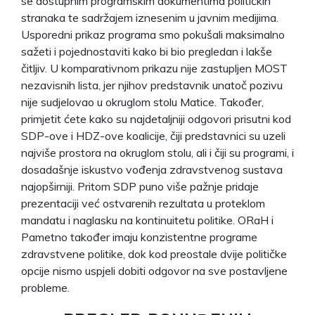
se dostupnim programskim dokumentima političkih
stranaka te sadržajem iznesenim u javnim medijima.
Usporedni prikaz programa smo pokušali maksimalno
sažeti i pojednostaviti kako bi bio pregledan i lakše
čitljiv. U komparativnom prikazu nije zastupljen MOST
nezavisnih lista, jer njihov predstavnik unatoč pozivu
nije sudjelovao u okruglom stolu Matice. Također,
primjetit ćete kako su najdetaljniji odgovori prisutni kod
SDP-ove i HDZ-ove koalicije, čiji predstavnici su uzeli
najviše prostora na okruglom stolu, ali i čiji su programi, i
dosadašnje iskustvo vođenja zdravstvenog sustava
najopširniji. Pritom SDP puno više pažnje pridaje
prezentaciji već ostvarenih rezultata u proteklom
mandatu i naglasku na kontinuitetu politike. ORaH i
Pametno također imaju konzistentne programe
zdravstvene politike, dok kod preostale dvije političke
opcije nismo uspjeli dobiti odgovor na sve postavljene
probleme.