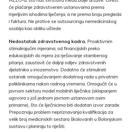
će plaćanje zdravstvenim ustanovama prema
mjerljivim ishodima liječenja, a ne prema broju pregleda
i faktura. Ne protive se outsourcingu nemedicinskog
osoblja kao obliku uštede.
Nedostatak zdravstvenog kadra.
Proaktivnim
stimulirajućim mjerama, od financijskih preko
edukacijskih do mjera za rješavanje stambenog
pitanja, zaustavit će daljnji odljev zdravstvenih
djelatnika u inozemstvo. Dodatno će stimulirati
ostanak omogućavanjem dodatnog rada u privatnim
poliklinikama nakon radnog vremena. Omogućit će u
javnom sektoru model mobilnih liječnika (sklapanjem
ugovora s još jednom javnom ustanovom osim
primarne), što će liječnicima biti dodatan izvor zarade.
Prepoznaju problem nepriznavanja kvalifikacija za
velik broj medicinskih sestara školovanih u Bolonjskom
sustavu i planiraju to riješiti.