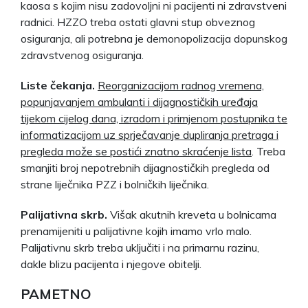
kaosa s kojim nisu zadovoljni ni pacijenti ni zdravstveni
radnici. HZZO treba ostati glavni stup obveznog
osiguranja, ali potrebna je demonopolizacija dopunskog
zdravstvenog osiguranja.
Liste čekanja.
Reorganizacijom radnog vremena,
popunjavanjem ambulanti i dijagnostičkih uređaja
tijekom cijelog dana, izradom i primjenom postupnika te
informatizacijom uz sprječavanje dupliranja pretraga i
pregleda može se postići znatno skraćenje lista
. Treba
smanjiti broj nepotrebnih dijagnostičkih pregleda od
strane liječnika PZZ i bolničkih liječnika.
Palijativna skrb.
Višak akutnih kreveta u bolnicama
prenamijeniti u palijativne kojih imamo vrlo malo.
Palijativnu skrb treba uključiti i na primarnu razinu,
dakle blizu pacijenta i njegove obitelji.
PAMETNO