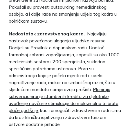
Pokušali su provesti outsourcing nemedicinskog
osoblja, a i dalje rade na smanjenju udjela tog kadra u
bolničkom sustavu.
Nedostatak zdravstvenog kadra.
Najavljuju
nastavak povećanog ulaganja u ljudske resurse
.
Donijeli su Pravilnik o dopunskom radu. Unatoč
formalnoj zabrani zapošljavanja, zaposlili su oko 1000
medicinskih sestara i 200 specijalista, sukladno
specifičnim potrebama ustanova. Prva su
administracija koja je počela mjeriti rad i uvela
nagrađivanje rada, makar na simboličnoj razini, što u
sljedećem mandatu namjeravaju proširiti.
Planiraju
subvencioniranje stambenih kredita za djelatnike,
uvođenje novčane stimulacije do maksimalno tri bruto
plaće godišnje
, kao i omogućiti zdravstvenim radnicima
da kroz klinička ispitivanja i zdravstveni turizam
ostvare dodatne prihode.