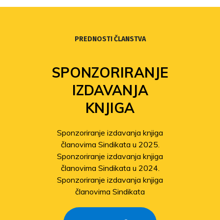
PREDNOSTI ČLANSTVA
FOND
SOLIDARNOSTI
Povećanje isplata iz Fonda
solidarnosti
Sindikat pomaže članovima
pogođenima potresom
Odobrene isplate pomoći članovima
stradalima u potresu
SAZNAJTE VIŠE