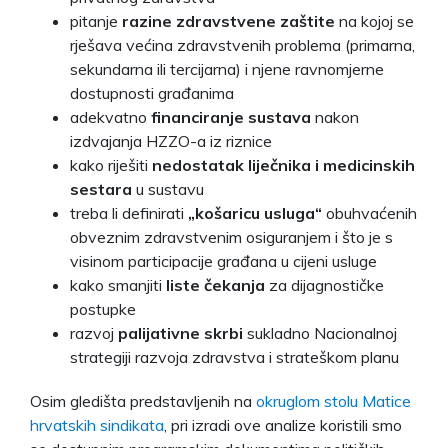
pitanje
razine zdravstvene zaštite
na kojoj se
rješava većina zdravstvenih problema (primarna,
sekundarna ili tercijarna) i njene ravnomjerne
dostupnosti građanima
adekvatno
financiranje sustava
nakon
izdvajanja HZZO-a iz riznice
kako riješiti
nedostatak liječnika i medicinskih
sestara
u sustavu
treba li definirati
„košaricu usluga“
obuhvaćenih
obveznim zdravstvenim osiguranjem i što je s
visinom participacije građana u cijeni usluge
kako smanjiti
liste čekanja
za dijagnostičke
postupke
razvoj
palijativne skrbi
sukladno Nacionalnoj
strategiji razvoja zdravstva i strateškom planu
Osim gledišta predstavljenih na
okruglom stolu Matice
hrvatskih sindikata
, pri izradi ove analize koristili smo