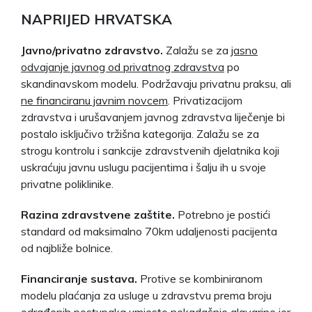
NAPRIJED HRVATSKA
Javno/privatno zdravstvo.
Zalažu se za
jasno
odvajanje javnog od privatnog zdravstva
po
skandinavskom modelu. Podržavaju privatnu praksu, ali
ne financiranu javnim novcem
. Privatizacijom
zdravstva i urušavanjem javnog zdravstva liječenje bi
postalo isključivo tržišna kategorija. Zalažu se za
strogu kontrolu i sankcije zdravstvenih djelatnika koji
uskraćuju javnu uslugu pacijentima i šalju ih u svoje
privatne poliklinike.
Razina zdravstvene zaštite.
Potrebno je postići
standard od maksimalno 70km udaljenosti pacijenta
od najbliže bolnice.
Financiranje sustava.
Protive se kombiniranom
modelu plaćanja za usluge u zdravstvu prema broju
odrađenih postupaka umjesto nekadašnje glavarine jer