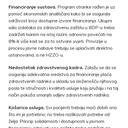
Financiranje sustava.
Program stranke rađen je uz
pomoć ekonomskih analitičara kako bi se osigurala
održivost kroz dostupne izvore financiranja. Ukupni
udio izdataka za zdravstvenu zaštitu u BDP-u treba
zadržati barem na istoj razini, odnosno povećati na
8% ili više kad se za to ostvare uvjeti. Provizije u
procesu javne nabave trebaju se uplaćivati direktno
ustanovama, a ne HZZO-u.
Nedostatak zdravstvenog kadra.
Zalažu se da se
osiguraju adekvatna sredstva za financiranje plaća
zdravstvenih radnika u skladu sa složenošću njihovog
posla te stručnosti i kvaliteti usluge koju pružaju i na taj
način pokuša smanjiti odljev zdravstvenih radnika.
Košarica usluga.
Svi pacijenti trebaju moći dobiti ono
što im je potrebno, no treba razlikovati potrebe od
želja. Princip solidarnosti i dostupnosti u javnom
financiranju zdravstvene zaštite treba zadržati za