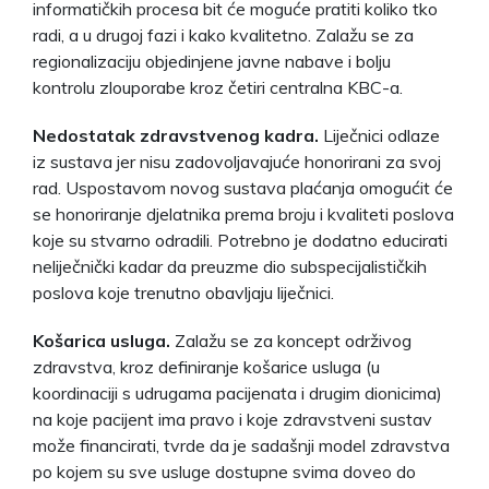
informatičkih procesa bit će moguće pratiti koliko tko
radi, a u drugoj fazi i kako kvalitetno. Zalažu se za
regionalizaciju objedinjene javne nabave i bolju
kontrolu zlouporabe kroz četiri centralna KBC-a.
Nedostatak zdravstvenog kadra.
Liječnici odlaze
iz sustava jer nisu zadovoljavajuće honorirani za svoj
rad. Uspostavom novog sustava plaćanja omogućit će
se honoriranje djelatnika prema broju i kvaliteti poslova
koje su stvarno odradili. Potrebno je dodatno educirati
neliječnički kadar da preuzme dio subspecijalističkih
poslova koje trenutno obavljaju liječnici.
Košarica usluga.
Zalažu se za koncept održivog
zdravstva, kroz definiranje košarice usluga (u
koordinaciji s udrugama pacijenata i drugim dionicima)
na koje pacijent ima pravo i koje zdravstveni sustav
može financirati, tvrde da je sadašnji model zdravstva
po kojem su sve usluge dostupne svima doveo do