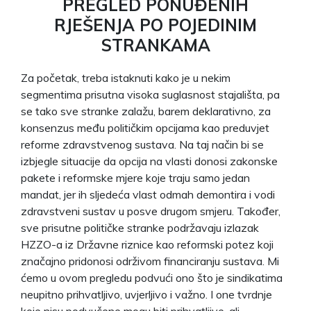
PREGLED PONUĐENIH
RJEŠENJA PO POJEDINIM
STRANKAMA
Za početak, treba istaknuti kako je u nekim
segmentima prisutna visoka suglasnost stajališta, pa
se tako sve stranke zalažu, barem deklarativno, za
konsenzus među političkim opcijama kao preduvjet
reforme zdravstvenog sustava. Na taj način bi se
izbjegle situacije da opcija na vlasti donosi zakonske
pakete i reformske mjere koje traju samo jedan
mandat, jer ih sljedeća vlast odmah demontira i vodi
zdravstveni sustav u posve drugom smjeru. Također,
sve prisutne političke stranke podržavaju izlazak
HZZO-a iz Državne riznice kao reformski potez koji
značajno pridonosi održivom financiranju sustava. Mi
ćemo u ovom pregledu podvući ono što je sindikatima
neupitno prihvatljivo, uvjerljivo i važno. I one tvrdnje
koje nisu podvučene mogu biti prihvatljive, ali