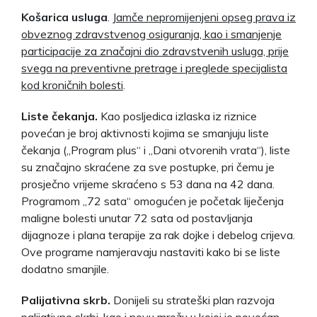
Košarica usluga
.
Jamče nepromijenjeni opseg prava iz
obveznog zdravstvenog osiguranja, kao i smanjenje
participacije za značajni dio zdravstvenih usluga, prije
svega na preventivne pretrage i preglede specijalista
kod kroničnih bolesti
.
Liste čekanja.
Kao posljedica izlaska iz riznice
povećan je broj aktivnosti kojima se smanjuju liste
čekanja („Program plus“ i „Dani otvorenih vrata“), liste
su značajno skraćene za sve postupke, pri čemu je
prosječno vrijeme skraćeno s 53 dana na 42 dana.
Programom „72 sata“ omogućen je početak liječenja
maligne bolesti unutar 72 sata od postavljanja
dijagnoze i plana terapije za rak dojke i debelog crijeva.
Ove programe namjeravaju nastaviti kako bi se liste
dodatno smanjile.
Palijativna skrb.
Donijeli su strateški plan razvoja
palijativne skrbi, kao i novu mrežu u kojoj je povećan