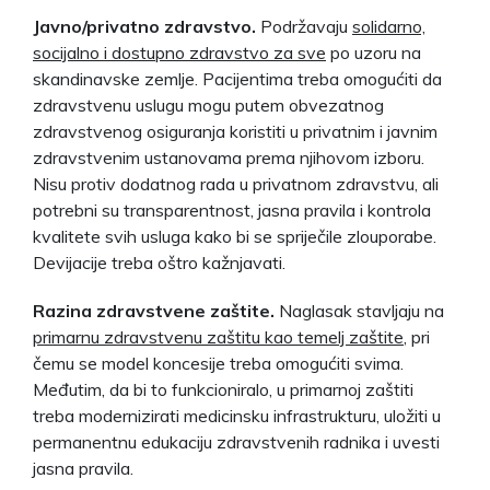
Javno/privatno zdravstvo.
Podržavaju
solidarno,
socijalno i dostupno zdravstvo za sve
po uzoru na
skandinavske zemlje. Pacijentima treba omogućiti da
zdravstvenu uslugu mogu putem obvezatnog
zdravstvenog osiguranja koristiti u privatnim i javnim
zdravstvenim ustanovama prema njihovom izboru.
Nisu protiv dodatnog rada u privatnom zdravstvu, ali
potrebni su transparentnost, jasna pravila i kontrola
kvalitete svih usluga kako bi se spriječile zlouporabe.
Devijacije treba oštro kažnjavati.
Razina zdravstvene zaštite.
Naglasak stavljaju na
primarnu zdravstvenu zaštitu kao temelj zaštite
, pri
čemu se model koncesije treba omogućiti svima.
Međutim, da bi to funkcioniralo, u primarnoj zaštiti
treba modernizirati medicinsku infrastrukturu, uložiti u
permanentnu edukaciju zdravstvenih radnika i uvesti
jasna pravila.