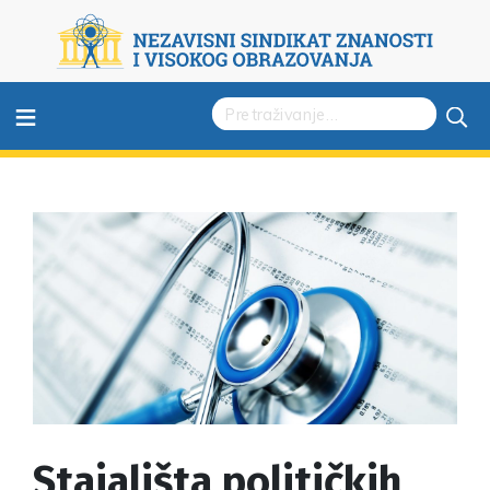
≡
Stajališta političkih