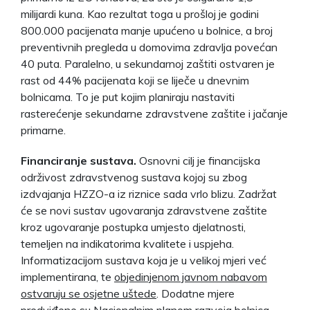
milijardi kuna. Kao rezultat toga u prošloj je godini
800.000 pacijenata manje upućeno u bolnice, a broj
preventivnih pregleda u domovima zdravlja povećan
40 puta. Paralelno, u sekundarnoj zaštiti ostvaren je
rast od 44% pacijenata koji se liječe u dnevnim
bolnicama. To je put kojim planiraju nastaviti
rasterećenje sekundarne zdravstvene zaštite i jačanje
primarne.
Financiranje sustava.
Osnovni cilj je financijska
održivost zdravstvenog sustava kojoj su zbog
izdvajanja HZZO-a iz riznice sada vrlo blizu. Zadržat
će se novi sustav ugovaranja zdravstvene zaštite
kroz ugovaranje postupka umjesto djelatnosti,
temeljen na indikatorima kvalitete i uspjeha.
Informatizacijom sustava koja je u velikoj mjeri već
implementirana, te
objedinjenom javnom nabavom
ostvaruju se osjetne uštede
. Dodatne mjere
predviđene su Nacionalnim planom razvoja bolnica.