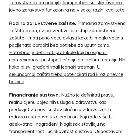
zdravstvo treba odvojiti, kompatibilni su isključivo ako
javno zdravstvo funkcionira na visokoj razini kvalitete
.
Razina zdravstvene zaštite.
Primarna zdravstvena
zaštita treba, uz preventivu, biti stup zdravstvene
zaštite i imati puno veće ovlasti kako bi mogla većinu
pacijenata obraditi bez potrebe za uputnicama.
Potrebno je definirati protokole koji bi osigurali
uniformiranost pristupa liječenju na cijelom teritoriju RH
kako bi svi građani imali jednaki tretman
.
U
sekundarnoj zaštiti treba potencirati rad kroz dnevne
bolnice
.
Financiranje sustava.
Nužno je definirati pravu,
realnu cijenu pojedinih usluga u zdravstvu kao
preduvjet za novi sustav plaćanja zdravstvenih
radnika i ustanova u kojem bi oni koji rade više bili
adekvatno i nagrađeni. Naglasak stavljaju na
transparentnost i učinkovitost sustava. Uspostavom