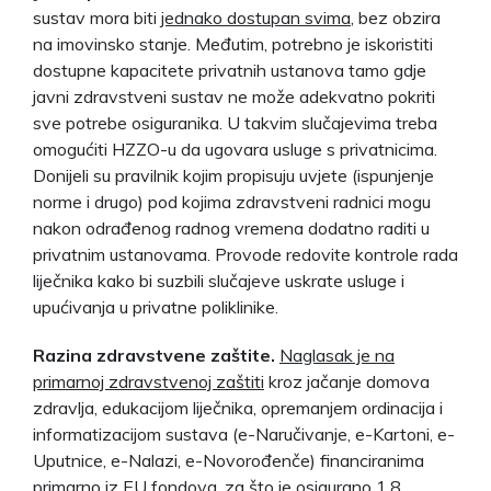
sustav mora biti
jednako dostupan svima
, bez obzira
na imovinsko stanje. Međutim, potrebno je iskoristiti
dostupne kapacitete privatnih ustanova tamo gdje
javni zdravstveni sustav ne može adekvatno pokriti
sve potrebe osiguranika. U takvim slučajevima treba
omogućiti HZZO-u da ugovara usluge s privatnicima.
Donijeli su pravilnik kojim propisuju uvjete (ispunjenje
norme i drugo) pod kojima zdravstveni radnici mogu
nakon odrađenog radnog vremena dodatno raditi u
privatnim ustanovama. Provode redovite kontrole rada
liječnika kako bi suzbili slučajeve uskrate usluge i
upućivanja u privatne poliklinike.
Razina zdravstvene zaštite.
Naglasak je na
primarnoj zdravstvenoj zaštiti
kroz jačanje domova
zdravlja, edukacijom liječnika, opremanjem ordinacija i
informatizacijom sustava (e-Naručivanje, e-Kartoni, e-
Uputnice, e-Nalazi, e-Novorođenče) financiranima
primarno iz EU fondova, za što je osigurano 1,8