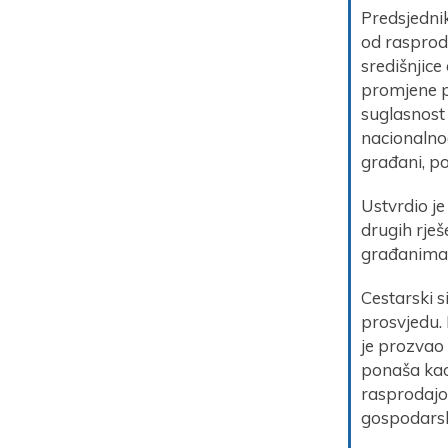
Predsjedni
od rasproda
središnjice
promjene p
suglasnost 
nacionalnog
građani, po
Ustvrdio je
drugih rje
građanima 
Cestarski si
prosvjedu.
je prozvao
ponaša kao
rasprodajom
gospodarski