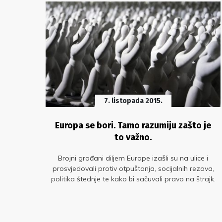
7. listopada 2015.
ani
Europa se bori. Tamo razumiju zašto je
to važno.
a je
Brojni građani diljem Europe izašli su na ulice i
 do
prosvjedovali protiv otpuštanja, socijalnih rezova,
i i
politika štednje te kako bi sačuvali pravo na štrajk.
oraka