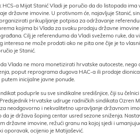
k HCS-a Mijat Stanić Vladi je poručio da do listopada ima
je državne imovine. U protivnom će, najavljuje Stanić, si
 organizirati prikupljanje potpisa za održavanje referen
rema kojima bi Vlada za svaku prodaju državne imovine 
građana. Cilj je referenduma da Vladi svežemo ruke, da vi
 interesa ne može prodati ako ne pita one čije je to vlasni
ručio je Stanić.
 da Vlada ne mora monetizirati hrvatske autoceste, nego d
šenja, poput reprograma dugova HAC-a ili prodaje dionic
putem inicijalne javne ponude.
ndikat poduprle su sve sindikalne središnjice, čiji su čelnici
 Predsjednik Hrvatske udruge radničkih sindikata Ozren M
 za neodgovorno i nekvalitetno upravljanje državnom imo
 da je država šoping centar usred sezone sniženja. Nastav
 državne imovine, režući granu na kojoj sjedi i umanjuju
 oporavak, ocijenio je Matijašević.