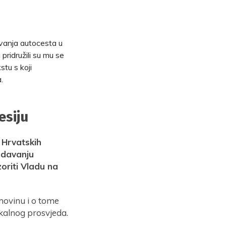
vanja autocesta u
pridružili su mu se
stu s koji
.
esiju
 Hrvatskih
 davanju
zoriti Vladu na
movinu i o tome
ikalnog prosvjeda.