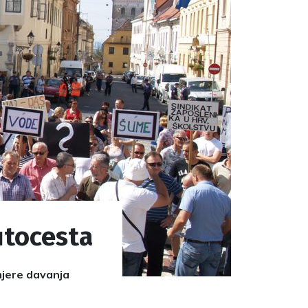
utocesta
mjere davanja