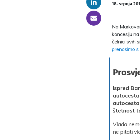
Linkedin
18. srpnja 20
someone@yoursite.com
Na Markovom 
koncesiju na 
čelnici svih 
prenosimo s
Prosvj
Ispred Ban
autocesta,
autocesta 
štetnost t
Vlada nema
ne pitati v