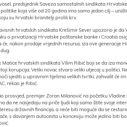
osel, predsjednik Saveza samostalnih sindikata Hrvatske,
 politike koja više od 20 godina ima samo jedan cilj – uništi
ju su hrvatski branitelji prolili krv.
avisnih hrvatskih sindikata Krešimir Sever upozorio je da
ku o privatizaciji Hrvatske poštanske banke i Croatia osi
a će, nakon prodaje vrijednih resursa, iza ove generacije H
 dug.
 Matice hrvatskih sindikata Vilim Ribić boji se da iza mone
oji korupcija. Veliki novac stvara veliki utjecaj u politici.
 sjediti u upravnim tijelima velikih tvrtki, zahvalit će im o
, rekao je Ribić.
ao prosvjed, premijer Zoran Milanović na početku Vladine 
a da ne nasjedaju na priče ljudi koji samo štite svoje inter
teresu državnih financija, a neće biti moguće da se cestar
če, s davanjem autocesta u koncesiju može jedino biti bo
ović.