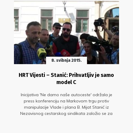
8. svibnja 2015.
HRT Vijesti – Stanić: Prihvatljiv je samo
model C
Inicijativa 'Ne damo naše autoceste' održala je
press konferenciju na Markovom trgu protiv
manipulacije Vlade i plana B. Mijat Stanić iz
Nezavisnog cestarskog sindikata založio se za
model reprograma dugova te izlaska politike iz
autocesta, po uzoru na Sloveniju.