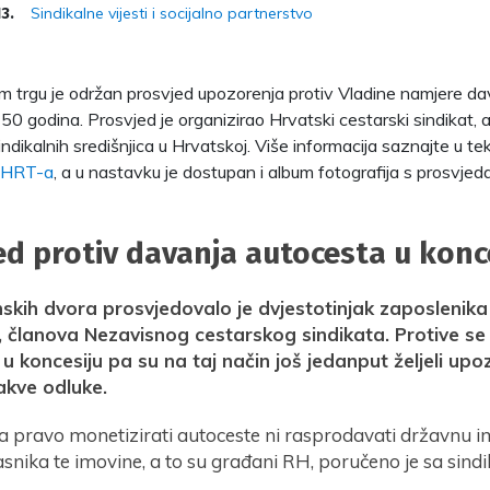
Sindikalne vijesti i socijalno partnerstvo
13.
trgu je održan prosvjed upozorenja protiv Vladine namjere da
50 godina. Prosvjed je organizirao Hrvatski cestarski sindikat, a 
sindikalnih središnjica u Hrvatskoj. Više informacija saznajte u tek
 HRT-a
, a u nastavku je dostupan i album fotografija s prosvjeda
ed protiv davanja autocesta u konc
skih dvora prosvjedovalo je dvjestotinjak zaposlenika
 članova Nezavisnog cestarskog sindikata. Protive se
u koncesiju pa su na taj način još jedanput željeli upo
akve odluke.
 pravo monetizirati autoceste ni rasprodavati državnu i
lasnika te imovine, a to su građani RH, poručeno je sa sind