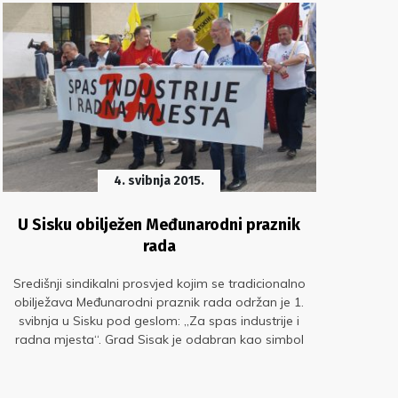
4. svibnja 2015.
U Sisku obilježen Međunarodni praznik
S
rada
Središnji sindikalni prosvjed kojim se tradicionalno
Čel
obilježava Međunarodni praznik rada održan je 1.
svibnja u Sisku pod geslom: „Za spas industrije i
p
radna mjesta“. Grad Sisak je odabran kao simbol
godi
hrvatske industrije koja je prošla kroz razne faze
uništenja; od rata do loše ekonomske politike,
međutim još uvijek ima razvojni potencijal na koji