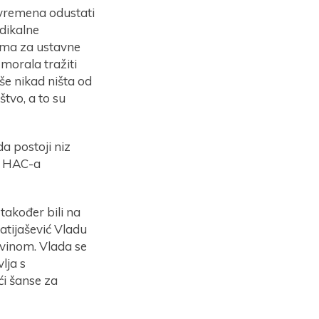
 vremena odustati
ndikalne
duma za ustavne
morala tražiti
še nikad ništa od
štvo, a to su
a postoji niz
a HAC-a
 također bili na
atijašević Vladu
vinom. Vlada se
lja s
ći šanse za