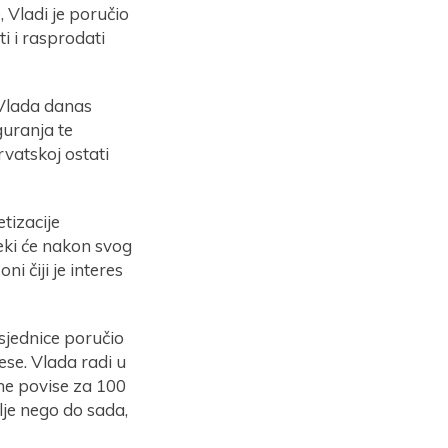
 Vladi je poručio
ti i rasprodati
 Vlada danas
guranja te
rvatskoj ostati
tizacije
 Neki će nakon svog
ni čiji je interes
sjednice poručio
ese. Vlada radi u
ine povise za 100
lje nego do sada,