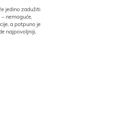
e jedino zadužiti
ma – nemoguće,
ije, a potpuno je
 najpovoljniji,