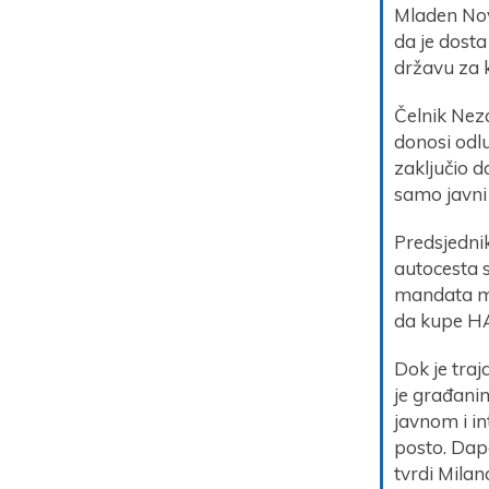
Mladen Nov
da je dosta
državu za ko
Čelnik Nez
donosi odlu
zaključio d
samo javni
Predsjednik
autocesta st
mandata moći
da kupe HAC
Dok je traj
je građanim
javnom i in
posto. Dapa
tvrdi Milan