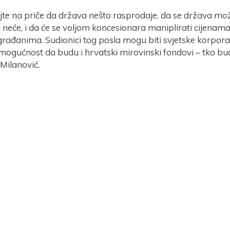
jte na priče da država nešto rasprodaje, da se država mož
 neće, i da će se voljom koncesionara maniplirati cijena
građanima. Sudionici tog posla mogu biti svjetske korporac
mogućnost da budu i hrvatski mirovinski fondovi – tko bude
 Milanović.