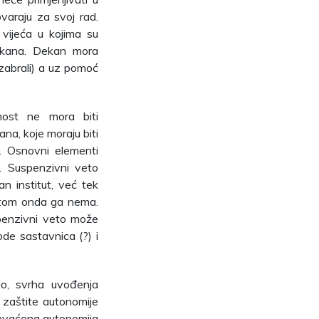
varaju za svoj rad.
vijeća u kojima su
dekana. Dekan mora
izabrali) a uz pomoć
anost ne mora biti
ana, koje moraju biti
i. Osnovni elementi
m. Suspenzivni veto
n institut, već tek
tutom onda ga nema.
penzivni veto može
de sastavnica (?) i
go, svrha uvođenja
 zaštite autonomije
 shvaćena autonomija