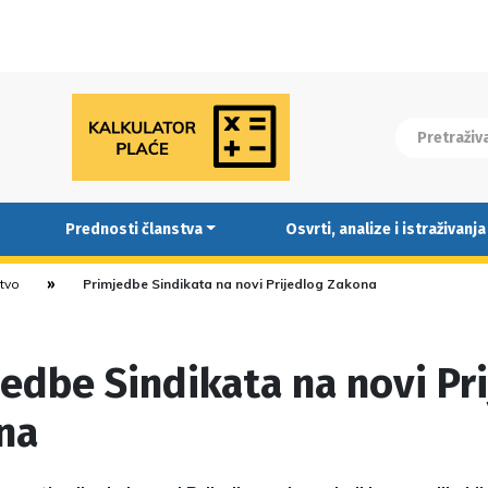
Prednosti članstva
Osvrti, analize i istraživanja
stvo
Primjedbe Sindikata na novi Prijedlog Zakona
edbe Sindikata na novi Pr
na