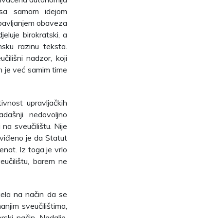
i sa samom idejom
obavljanjem obaveza
eluje birokratski, a
sku razinu teksta.
čilišni nadzor, koji
an je već samim time
ivnost upravljačkih
adašnji nedovoljno
na sveučilištu. Nije
dviđeno je da Statut
enat. Iz toga je vrlo
eučilištu, barem ne
jela na način da se
njim sveučilištima,
rski način. Nadalje,