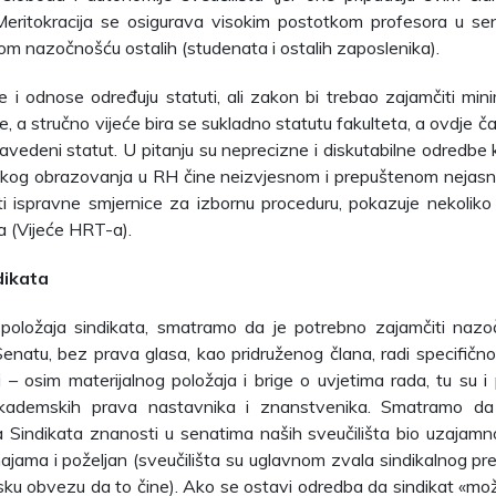
 Meritokracija se osigurava visokim postotkom profesora u se
m nazočnošću ostalih (studenata i ostalih zaposlenika).
 i odnose određuju statuti, ali zakon bi trebao zajamčiti mi
e, a stručno vijeće bira se sukladno statutu fakulteta, a ovdje č
avedeni statut. U pitanju su neprecizne i diskutabilne odredbe 
isokog obrazovanja u RH čine neizvjesnom i prepuštenom nejasnim
ti ispravne smjernice za izbornu proceduru, pokazuje nekolik
a (Vijeće HRT-a).
dikata
 položaja sindikata, smatramo da je potrebno zajamčiti nazo
Senatu, bez prava glasa, kao pridruženog člana, radi specifičn
i – osim materijalnog položaja i brige o uvjetima rada, tu su 
kademskih prava nastavnika i znanstvenika. Smatramo da 
 Sindikata znanosti u senatima naših sveučilišta bio uzajamn
jama i poželjan (sveučilišta su uglavnom zvala sindikalnog pre
ku obvezu da to čine). Ako se ostavi odredba da sindikat «može