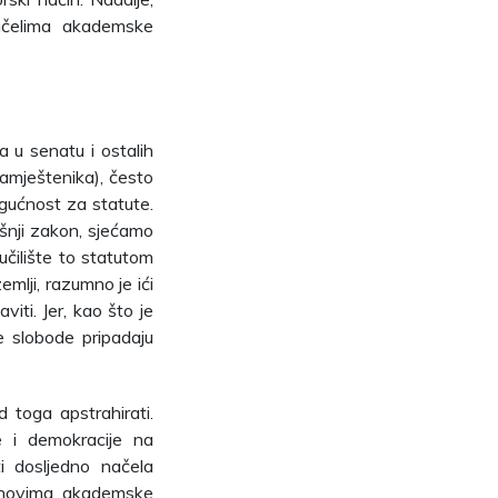
ačelima akademske
 u senatu i ostalih
amještenika), često
gućnost za statute.
ašnji zakon, sjećamo
eučilište to statutom
emlji, razumno je ići
viti. Jer, kao što je
e slobode pripadaju
 toga apstrahirati.
e i demokracije na
i dosljedno načela
lanovima akademske