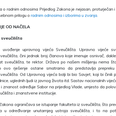
 o radnim odnosima Prijedlog Zakona je nejasan, proturječan 
sebnom prilogu o
radnim odnosima i izborima u zvanja.
JE OD NAČELA
sveučilišta
 uvođenje upravnog vijeća Sveučilišta. Upravno vijeće sveu
veučilišta, čini jednak broj članova koje imenuje osnivač, dakl
at sveučilišta, te rektor. Država po našem mišljenju nema št
ko ovo rješenje ostane smatramo da predstavlja prepreku
eučilišta. Od Upravnog vijeća bolji bi bio Savjet, koji bi činili 
nice, uglednih ljudi iz javnog života itd. Sastav nacionalnih vije
i znanost određuje Sabor na prijedlog Vlade, umjesto da polov
čilišta i znanstvene institucije.
Zakona ograničava se istupanje fakulteta iz sveučilišta, što pred
 u određivanje unutarnjeg ustroja sveučilišta, i to na potp