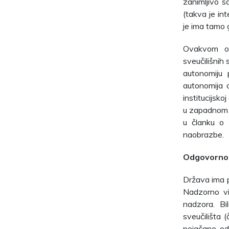
zanimljivo s
(takva je in
je ima tamo 
Ovakvom od
sveučilišnih 
autonomiju p
autonomija o
institucijsk
u zapadnom 
u članku o 
naobrazbe.
Odgovorno
Država ima 
Nadzorno vi
nadzora. Bi
sveučilišta (
pojačane odg