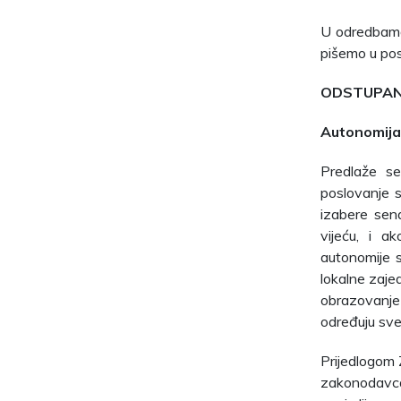
U odredbama
pišemo u po
ODSTUPAN
Autonomija 
Predlaže se
poslovanje s
izabere sen
vijeću, i a
autonomije sv
lokalne zajed
obrazovanje 
određuju sveu
Prijedlogom 
zakonodavca