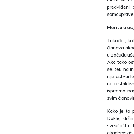
predviđeni
samouprave
Meritokraci
Također, ko
članova akad
u začuđujuće
Ako tako ost
se, tek na in
nije ostvaril
na restriktiv
ispravno na
svim članov
Kako je to p
Dakle, drži
sveučilištu
akademskih 