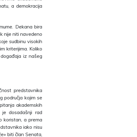
natu, a demokracija
nimume. Dekana bira
ak nije niti navedeno
koje sudbinu visokih
 kriterijima. Koliko
o događaja iz našeg
čnost predstavnika
og područja kojim se
i pitanja akademskih
je dosadašnji rad
o koristan, a prema
dstavnika iako nisu
» biti član Senata,