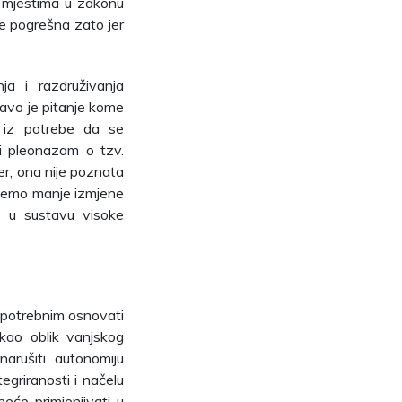
m mjestima u zakonu
e pogrešna zato jer
a i razdruživanja
pravo je pitanje kome
o, iz potrebe da se
zi pleonazam o tzv.
er, ona nije poznata
ažemo manje izmjene
i u sustavu visoke
 potrebnim osnovati
kao oblik vanjskog
arušiti autonomiju
tegriranosti i načelu
eće primjenjivati u