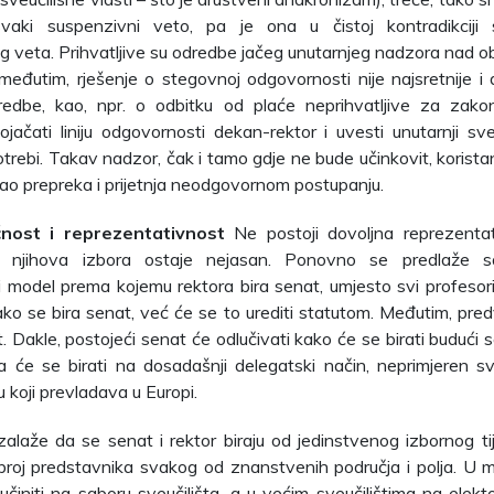
svaki suspenzivni veto, pa je ona u čistoj kontradikcij
 veta. Prihvatljive su odredbe jačeg unutarnjeg nadzora nad 
međutim, rješenje o stegovnoj odgovornosti nije najsretnije i dj
edbe, kao, npr. o odbitku od plaće neprihvatljive za zakon
ojačati liniju odgovornosti dekan-rektor i uvesti unutarnji sveu
otrebi. Takav nadzor, čak i tamo gdje ne bude učinkovit, korist
 kao prepreka i prijetnja neodgovornom postupanju.
nost i reprezentativnost
Ne postoji dovoljna reprezentat
in njihova izbora ostaje nejasan. Ponovno se predlaže s
 model prema kojemu rektora bira senat, umjesto svi profesori 
ako se bira senat, već će se to urediti statutom. Međutim, pre
 Dakle, postojeći senat će odlučivati kako će se birati budući s
a će se birati na dosadašnji delegatski način, neprimjeren sv
koji prevladava u Europi.
zalaže da se senat i rektor biraju od jedinstvenog izbornog ti
broj predstavnika svakog od znanstvenih područja i polja. U ma
činiti na saboru sveučilišta, a u većim sveučilištima na elekto