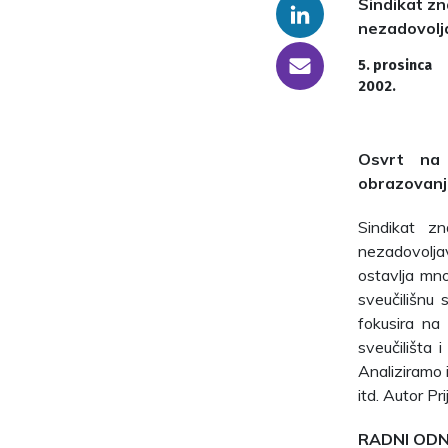
Sindikat zn
Linkedin
nezadovolj
someone@yoursite.com
5. prosinca
2002.
Osvrt na 
obrazovanj
Sindikat zn
nezadovoljav
ostavlja mno
sveučilišnu 
fokusira na 
sveučilišta 
Analiziramo i
itd. Autor Pr
RADNI ODN