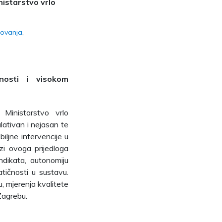
nistarstvo vrlo
azovanja
nosti i visokom
 Ministarstvo vrlo
ativan i nejasan te
iljne intervencije u
zi ovoga prijedloga
ndikata, autonomiju
tičnosti u sustavu.
u, mjerenja kvalitete
Zagrebu.