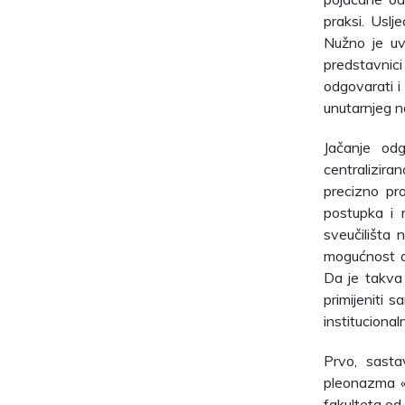
praksi. Uslj
Nužno je uv
predstavnic
odgovarati i
unutarnjeg n
Jačanje odg
centraliziran
precizno pro
postupka i 
sveučilišta 
mogućnost a
Da je takva
primijeniti
instituciona
Prvo, sasta
pleonazma «i
fakulteta od