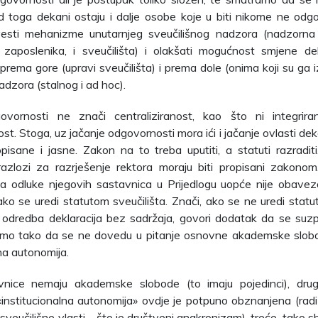
ed toga dekani ostaju i dalje osobe koje u biti nikome ne odgo
esti mehanizme unutarnjeg sveučilišnog nadzora (nadzorna 
i zaposlenika, i sveučilišta) i olakšati mogućnost smjene 
 prema gore (upravi sveučilišta) i prema dole (onima koji su ga 
adzora (stalnog i ad hoc).
ovornosti ne znači centraliziranost, kao što ni integrir
ost. Stoga, uz jačanje odgovornosti mora ići i jačanje ovlasti dek
pisane i jasne. Zakon na to treba uputiti, a statuti razradit
razlozi za razrješenje rektora moraju biti propisani zakono
na odluke njegovih sastavnica u Prijedlogu uopće nije obaveza
ko se uredi statutom sveučilišta. Znači, ako se ne uredi sta
 odredba deklaracija bez sadržaja, govori dodatak da se suz
 samo tako da se ne dovedu u pitanje osnovne akademske slobo
lna autonomija.
vnice nemaju akademske slobode (to imaju pojedinci), dru
nstitucionalna autonomija» ovdje je potpuno obznanjena (radi
 sveučilišne vlasti – što je društveni anakronizam), treće, tako