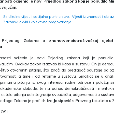
anosti ocijenio je novi Prijedlog zakona koji je ponudilo Mi
avajućim.
Sindikalne vijesti i socijalno partnerstvo
Vijesti iz znanosti i obr
Zakonski okviri i kolektivno pregovaranje
Prijedlog Zakona o znanstvenoistraživačkoj djelat
u
anosti ocijenio je novi Prijedlog zakona koji je ponudilo
ajućim. Ovakav zakon izazvao bi kaos u sustavu. On je deregul
štvo otvorenih pitanja, što znači da predlagač odustaje od ozb
stvarnost, a time i od reforme u sustavu. Sindikat se u anali
primarna pitanja iz svog interesa: radne odnose i položaj si
i akademske slobode, te na odnos demokratičnosti i meritokra
 ostala pitanja od integracije sveučilišta, odgovornosti u sustav
ijedloga Zakona je prof. dr. Ivo
Josipović
s Pravnog fakulteta u 
OSI