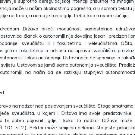
asvim je suprotno deregulacijskoj intenciji prisutnoj na mnogi
tencija inače u našim okolnostima pogrešna, a u samom tekstu j
gdje ne treba, a nema je tamo gdje treba, kao u ovom slučaju).
redbom Država priječi mogućnost samostalnog udruživanj
sastavnica. članak o autonomiji nije dovoljno jasan i precizan i 
odaruje, sveučilištu, ili i fakultetima i veleučilištima. Očit
sigura i fakultetima u odnosu na upravu sveučilišta, proizla
oj autonomiji. Takvu autonomiju Ustav inače ne spominje, a takođ
svijetu. Ustavom se jamči samo autonomija sveučilišta. Predl
autonomiji, na način da se razlikuju stupnjevi autonomnost
st
pravo na nadzor nad poslovanjem sveučilišta. Stoga smatramo
jeće sveučilišta, u kojem i Država ima svoje predstavnike, 
lo bi dobro pojasniti gdje i kako to nadzor Države može n
čl. 101. st.2.). Rektor može smijeniti dekana, što jeste prilog in
ovornosti ali je postupak toliko složen, te smatramo da se n