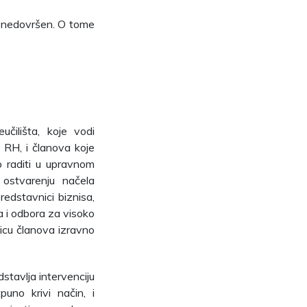
i nedovršen. O tome
čilišta, koje vodi
e RH, i članova koje
o raditi u upravnom
 ostvarenju načela
predstavnici biznisa,
ća i odbora za visoko
icu članova izravno
stavlja intervenciju
uno krivi način, i