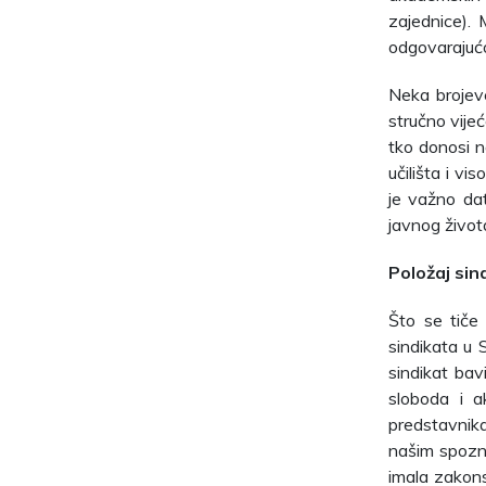
zajednice).
odgovarajućo
Neka brojeve
stručno vijeć
tko donosi n
učilišta i v
je važno da
javnog život
Položaj sin
Što se tiče
sindikata u 
sindikat bav
sloboda i a
predstavnika
našim spozna
imala zakons