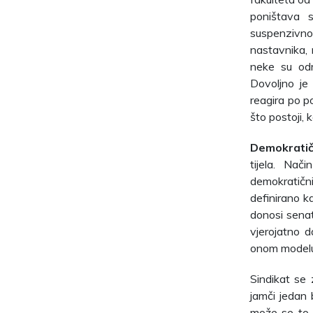
poništava 
suspenzivnog
nastavnika, 
neke su odr
Dovoljno je 
reagira po p
što postoji,
Demokratič
tijela. Nač
demokratični
definirano k
donosi senat.
vjerojatno d
onom modelu 
Sindikat se 
jamči jedan 
može se to u