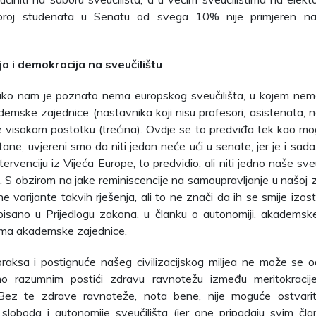
 broj studenata u Senatu od svega 10% nije primjeren n
.
ja i demokracija na sveučilištu
liko nam je poznato nema europskog sveučilišta, u kojem nema
emske zajednice (nastavnika koji nisu profesori, asistenata, n
 visokom postotku (trećina). Ovdje se to predviđa tek kao mo
ane, uvjereni smo da niti jedan neće ući u senate, jer je i sad
tervenciju iz Vijeća Europe, to predvidio, ali niti jedno naše sv
o. S obzirom na jake reminiscencije na samoupravljanje u našoj z
ne varijante takvih rješenja, ali to ne znači da ih se smije izosta
pisano u Prijedlogu zakona, u članku o autonomiji, akademsk
ima akademske zajednice.
raksa i postignuće našeg civilizacijskog miljea ne može se od
mo razumnim postići zdravu ravnotežu između meritokracij
. Bez te zdrave ravnoteže, nota bene, nije moguće ostvarit
sloboda i autonomije sveučilišta (jer one pripadaju svim č