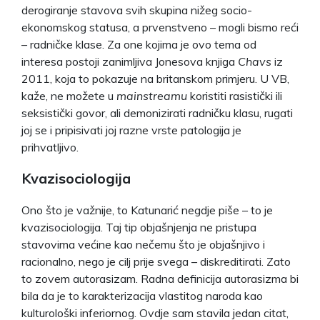
derogiranje stavova svih skupina nižeg socio-
ekonomskog statusa, a prvenstveno – mogli bismo reći
– radničke klase. Za one kojima je ovo tema od
interesa postoji zanimljiva Jonesova knjiga
Chavs
iz
2011, koja to pokazuje na britanskom primjeru. U VB,
kaže, ne možete u
mainstreamu
koristiti rasistički ili
seksistički govor, ali demonizirati radničku klasu, rugati
joj se i pripisivati joj razne vrste patologija je
prihvatljivo.
Kvazisociologija
Ono što je važnije, to Katunarić negdje piše – to je
kvazisociologija. Taj tip objašnjenja ne pristupa
stavovima većine kao nečemu što je objašnjivo i
racionalno, nego je cilj prije svega – diskreditirati. Zato
to zovem autorasizam. Radna definicija autorasizma bi
bila da je to karakterizacija vlastitog naroda kao
kulturološki inferiornog. Ovdje sam stavila jedan citat,