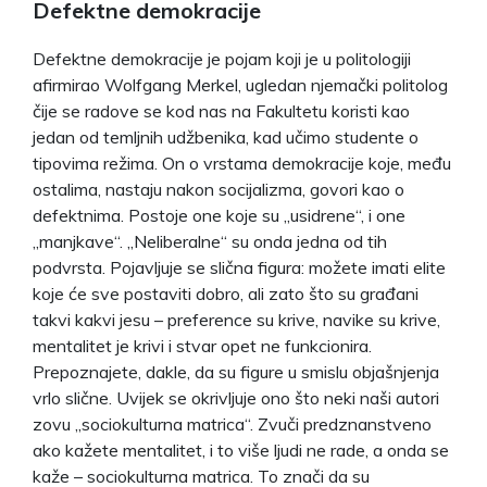
Defektne demokracije
Defektne demokracije je pojam koji je u politologiji
afirmirao Wolfgang Merkel, ugledan njemački politolog
čije se radove se kod nas na Fakultetu koristi kao
jedan od temljnih udžbenika, kad učimo studente o
tipovima režima. On o vrstama demokracije koje, među
ostalima, nastaju nakon socijalizma, govori kao o
defektnima. Postoje one koje su „usidrene“, i one
„manjkave“. „Neliberalne“ su onda jedna od tih
podvrsta. Pojavljuje se slična figura: možete imati elite
koje će sve postaviti dobro, ali zato što su građani
takvi kakvi jesu – preference su krive, navike su krive,
mentalitet je krivi i stvar opet ne funkcionira.
Prepoznajete, dakle, da su figure u smislu objašnjenja
vrlo slične. Uvijek se okrivljuje ono što neki naši autori
zovu „sociokulturna matrica“. Zvuči predznanstveno
ako kažete mentalitet, i to više ljudi ne rade, a onda se
kaže – sociokulturna matrica. To znači da su