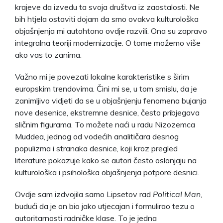
krajeve da izvedu ta svoja društva iz zaostalosti. Ne
bih htjela ostaviti dojam da smo ovakva kulturološka
objašnjenja mi autohtono ovdje razvili. Ona su zapravo
integralna teoriji modernizacije. O tome možemo više
ako vas to zanima.
Važno mi je povezati lokalne karakteristike s širim
europskim trendovima. Čini mi se, u tom smislu, da je
zanimljivo vidjeti da se u objašnjenju fenomena bujanja
nove desenice, ekstremne desnice, često pribjegava
sličnim figurama. To možete naći u radu Nizozemca
Muddea, jednog od vodećih analitičara desnog
populizma i stranaka desnice, koji kroz pregled
literature pokazuje kako se autori često oslanjaju na
kulturološka i psihološka objašnjenja potpore desnici.
Ovdje sam izdvojila samo Lipsetov rad
Political Man
,
budući da je on bio jako utjecajan i formulirao tezu o
autoritarnosti radničke klase. To je jedna