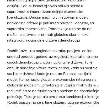
imamo drugi imperativ, demokratski, da građani
odlučuju i da su ishodi njihovih odluka nekad u
suprotnosti s imperativom daljnje ekonomske
liberalizacije. Drugim riječima u njegovom modelu
nacionalna država je pritisnuta odozgo i odozdo, sa
suprotnim imperativima. Paradoks je u tome da ne
možemo istovremeno imati globalnu ekonomsku
integraciju, nacionalne države i demokraciju.
Rodrik kaže, ako pogledamo kratku povijest, on ide
unazad pedeset godina, uz regulaciju kapitalizma smo
ojačali demokraciju unutar nacionalne države. To je
onaj, iz današnje vizure, zlatni period, kada su nastale
socijalne države i kada je nastao Europski socijalni
model. Kombinacija globalne ekonomske integracije s
globalnim modelom upravljanja je utopija, mislim da je u
redu reći da to ne funkcionira s obzirom na dosadašnje
pokušaje. Tako je ostala ova treća kombinacija, kako je
Rodrik opisuje i ja se s time slažem: jačanje ekonomske