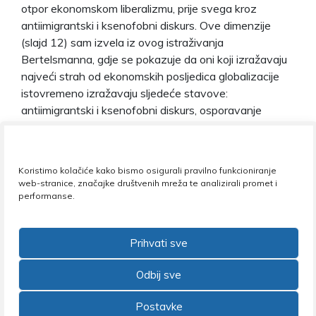
otpor ekonomskom liberalizmu, prije svega kroz
antiimigrantski i ksenofobni diskurs. Ove dimenzije
(slajd 12) sam izvela iz ovog istraživanja
Bertelsmanna, gdje se pokazuje da oni koji izražavaju
najveći strah od ekonomskih posljedica globalizacije
istovremeno izražavaju sljedeće stavove:
antiimigrantski i ksenofobni diskurs, osporavanje
klimatskih promjena, osporavanje prava manjina,
toksični javni diskurs u smislu polarizirajućeg diskursa
prema svojim oponentima. Nadalje, ono što mi se čini
Koristimo kolačiće kako bismo osigurali pravilno funkcioniranje
važnom odlikom desnog populizma je da artikulira elitni
web-stranice, značajke društvenih mreža te analizirali promet i
zazor od daljnje demokratizacije, kao i razočaranje
performanse.
demokracijom. U desnom populizmu je prisutan snažni
autoritarni moment, ideja da zapravo trebamo izabrati
Prihvati sve
neke nove vođe koje će riješiti suvremene probleme.
Pobjednički recept
Odbij sve
Postavke
Kitschelt i McGann i drugi navode da je pobjednička