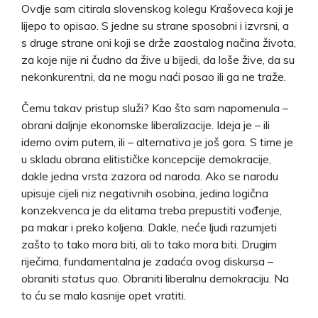
Ovdje sam citirala slovenskog kolegu Krašoveca koji je
lijepo to opisao. S jedne su strane sposobni i izvrsni, a
s druge strane oni koji se drže zaostalog načina života,
za koje nije ni čudno da žive u bijedi, da loše žive, da su
nekonkurentni, da ne mogu naći posao ili ga ne traže.
Čemu takav pristup služi? Kao što sam napomenula –
obrani daljnje ekonomske liberalizacije. Ideja je – ili
idemo ovim putem, ili – alternativa je još gora. S time je
u skladu obrana elitističke koncepcije demokracije,
dakle jedna vrsta zazora od naroda. Ako se narodu
upisuje cijeli niz negativnih osobina, jedina logična
konzekvenca je da elitama treba prepustiti vođenje,
pa makar i preko koljena. Dakle, neće ljudi razumjeti
zašto to tako mora biti, ali to tako mora biti. Drugim
riječima, fundamentalna je zadaća ovog diskursa –
obraniti
status quo
. Obraniti liberalnu demokraciju. Na
to ću se malo kasnije opet vratiti.