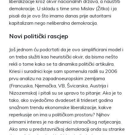
liberalizacije kroz okvir nacionalnih država, a nauštrb
demokracije. U skladu s time smo Mislav (Žitko) i ja
pisali da je ovo što imamo danas prije autoritarni
kapitalizam nego neliberalna demokracija.
Novi politički rascjep
Još jednom ću podcrtati da je ovo simplificirani model i
on treba služiti kao heuristički okvir, da bismo nešto
rekli o tome kako se ta dinamika politički artikulira.
Kriesi i suradnici koje sam spomenula radili su 2006
prvu analizu na zapadnoeuropskim zemljama
(Francuska, Njemačka, VB, Švicarska, Austrija i
Nizozemska) i pitali su se upravo to pitanje: Ako je to
tako, ako svjedočimo dvadeset ili trideset godina
snažnom trendu ekonomske liberalizacije, kakve
reperkusije on ima u političkom prostoru? Njihov
primarni interes je na dinamici stranačkog natjecanja.
Ako smo u predstavničkoj demokraciji onda su stranke