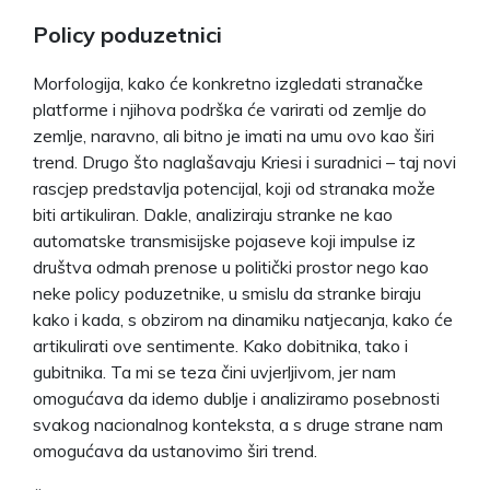
Policy poduzetnici
Morfologija, kako će konkretno izgledati stranačke
platforme i njihova podrška će varirati od zemlje do
zemlje, naravno, ali bitno je imati na umu ovo kao širi
trend. Drugo što naglašavaju Kriesi i suradnici – taj novi
rascjep predstavlja potencijal, koji od stranaka može
biti artikuliran. Dakle, analiziraju stranke ne kao
automatske transmisijske pojaseve koji impulse iz
društva odmah prenose u politički prostor nego kao
neke policy poduzetnike, u smislu da stranke biraju
kako i kada, s obzirom na dinamiku natjecanja, kako će
artikulirati ove sentimente. Kako dobitnika, tako i
gubitnika. Ta mi se teza čini uvjerljivom, jer nam
omogućava da idemo dublje i analiziramo posebnosti
svakog nacionalnog konteksta, a s druge strane nam
omogućava da ustanovimo širi trend.