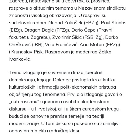
Zagrebu, nastavljene su u četvrtak, 8. prosinca,
rasprave o aktualnim temama u Nezavisnom sindikatu
znanosti i visokog obrazovanja. U raspravi su
sudjelovali redom: Nenad Zakošek (FPZg), Paul Stubbs
(EIZg), Dragan Bagić (FFZg), Dario Čepo (Pravni
fakultet u Zagrebu), Zvonimir Šikić (FSB, Zg), Darko
Orešković (IRB), Vojo Franičević, Ana Matan (FPZg)
i Krunoslav Pisk. Raspravom je moderirao Željko
Ivanković.
Tema izlaganja je suvremena kriza liberalnih
demokracija, kojoj je Dolenec pristupila kroz kritiku
kulturoloških i afirmaciju polit-ekonomskih pristupa
objašnjenju tog fenomena. Prvi dio izlaganja govori o
„autorasizmu“ u javnom i osobito akademskom
diskursu – u Hrvatskoj, ali i u širem europskom krugu,
budući se osnovne premise temelje na teoriji
modernizacije. U tom diskursu posebno su zanimljivi
odnos prema eliti i radničkoj klasi.