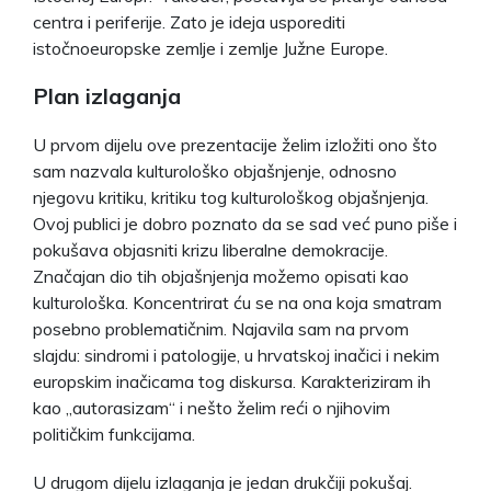
centra i periferije. Zato je ideja usporediti
istočnoeuropske zemlje i zemlje Južne Europe.
Plan izlaganja
U prvom dijelu ove prezentacije želim izložiti ono što
sam nazvala kulturološko objašnjenje, odnosno
njegovu kritiku, kritiku tog kulturološkog objašnjenja.
Ovoj publici je dobro poznato da se sad već puno piše i
pokušava objasniti krizu liberalne demokracije.
Značajan dio tih objašnjenja možemo opisati kao
kulturološka. Koncentrirat ću se na ona koja smatram
posebno problematičnim. Najavila sam na prvom
slajdu: sindromi i patologije, u hrvatskoj inačici i nekim
europskim inačicama tog diskursa. Karakteriziram ih
kao „autorasizam“ i nešto želim reći o njihovim
političkim funkcijama.
U drugom dijelu izlaganja je jedan drukčiji pokušaj.