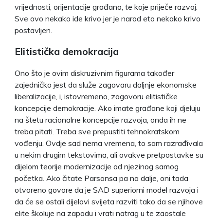
vrijednosti, orijentacije građana, te koje priječe razvoj.
Sve ovo nekako ide krivo jer je narod eto nekako krivo
postavljen.
Elitistička demokracija
Ono što je ovim diskruzivnim figurama također
zajedničko jest da služe zagovaru daljnje ekonomske
liberalizacije, i, istovremeno, zagovoru elitističke
koncepcije demokracije. Ako imate građane koji djeluju
na štetu racionalne koncepcije razvoja, onda ih ne
treba pitati. Treba sve prepustiti tehnokratskom
vođenju. Ovdje sad nema vremena, to sam razrađivala
u nekim drugim tekstovima, ali ovakve pretpostavke su
dijelom teorije modernizacije od njezinog samog
početka. Ako čitate Parsonsa pa na dalje, oni tada
otvoreno govore da je SAD superiorni model razvoja i
da će se ostali dijelovi svijeta razviti tako da se njihove
elite školuje na zapadu i vrati natrag u te zaostale