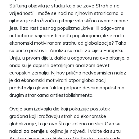
Stiftung objavila je studiju koja se zove
Strah a ne
vrijednosti
, i može se naći na njihovim stranicama, a
njihovo je istraživačko pitanje vrlo slično ovome mome.
Jesu li za rast desnog populizma „krive“ ili odgovorne
autoritarne vrijednosti među populacijama, ili se radi o
ekonomski motiviranom strahu od globalizacije? Tako
su oni to postavili. Analizu su radili za cijelu Europsku
Uniju, u prvom dijelu, dakle u odgovoru na ovo pitanje, a
onda su je dopunili detaljnijom analizom devet
europskih zemalja. Njihov prilično nedvosmislen nalaz
je da ekonomski motivirani otpor globalizaciji
predstavlja glavni faktor potpore desnim populistima i
drugim strankama antiestablishmenta.
Ovdje sam izdvojila dio koji pokazuje postotak
građana koji izražavaju strah od ekonomske
globalizacije, to je ovo što je zeleno na slici. Ovo su
nalazi za zemlje u kojima je najveći. I vidite da su tu
Austrija, Francuska, Poljska i Mađarska: zemlje gdje