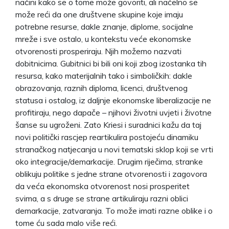
načini kako se o tome može govoriti, ali načelno se
može reći da one društvene skupine koje imaju
potrebne resurse, dakle znanje, diplome, socijalne
mreže i sve ostalo, u kontekstu veće ekonomske
otvorenosti prosperiraju. Njih možemo nazvati
dobitnicima. Gubitnici bi bili oni koji zbog izostanka tih
resursa, kako materijalnih tako i simboličkih: dakle
obrazovanja, raznih diploma, licenci, društvenog
statusa i ostalog, iz daljnje ekonomske liberalizacije ne
profitiraju, nego dapače – njihovi životni uvjeti i životne
šanse su ugroženi. Zato Kriesi i suradnici kažu da taj
novi politički rascjep reartikulira postojeću dinamiku
stranačkog natjecanja u novi tematski sklop koji se vrti
oko integracije/demarkacije. Drugim riječima, stranke
oblikuju politike s jedne strane otvorenosti i zagovora
da veća ekonomska otvorenost nosi prosperitet
svima, a s druge se strane artikuliraju razni oblici
demarkacije, zatvaranja. To može imati razne oblike i o
tome ću sada malo više reći.