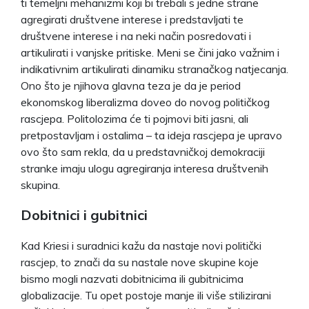
ti temeljni mehanizmi koji bi trebali s jedne strane
agregirati društvene interese i predstavljati te
društvene interese i na neki način posredovati i
artikulirati i vanjske pritiske. Meni se čini jako važnim i
indikativnim artikulirati dinamiku stranačkog natjecanja.
Ono što je njihova glavna teza je da je period
ekonomskog liberalizma doveo do novog političkog
rascjepa. Politolozima će ti pojmovi biti jasni, ali
pretpostavljam i ostalima – ta ideja rascjepa je upravo
ovo što sam rekla, da u predstavničkoj demokraciji
stranke imaju ulogu agregiranja interesa društvenih
skupina.
Dobitnici i gubitnici
Kad Kriesi i suradnici kažu da nastaje novi politički
rascjep, to znači da su nastale nove skupine koje
bismo mogli nazvati dobitnicima ili gubitnicima
globalizacije. Tu opet postoje manje ili više stilizirani