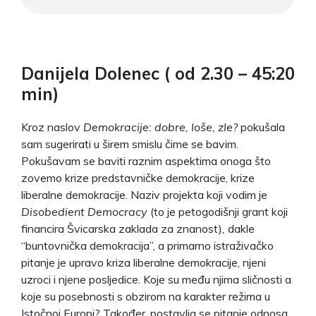
Danijela Dolenec (
od 2.30 – 45:20
min
)
Kroz naslov
Demokracije: dobre, loše, zle?
pokušala
sam sugerirati u širem smislu čime se bavim.
Pokušavam se baviti raznim aspektima onoga što
zovemo krize predstavničke demokracije, krize
liberalne demokracije. Naziv projekta koji vodim je
Disobedient Democracy
(to je petogodišnji grant koji
financira Švicarska zaklada za znanost)
,
dakle
“buntovnička demokracija”, a primarno istraživačko
pitanje je upravo kriza liberalne demokracije, njeni
uzroci i njene posljedice. Koje su među njima sličnosti a
koje su posebnosti s obzirom na karakter režima u
Istočnoj Europi? Također, postavlja se pitanje odnosa