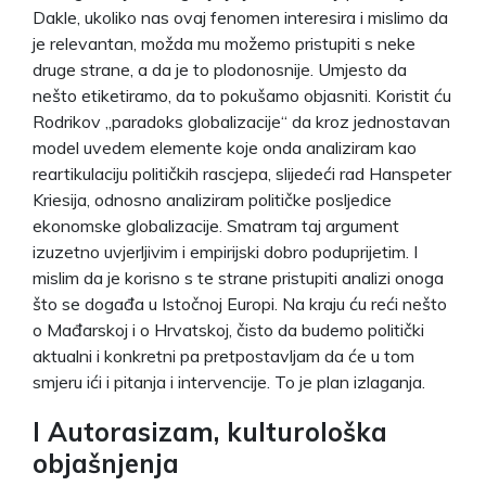
Dakle, ukoliko nas ovaj fenomen interesira i mislimo da
je relevantan, možda mu možemo pristupiti s neke
druge strane, a da je to plodonosnije. Umjesto da
nešto etiketiramo, da to pokušamo objasniti. Koristit ću
Rodrikov „paradoks globalizacije“ da kroz jednostavan
model uvedem elemente koje onda analiziram kao
reartikulaciju političkih rascjepa, slijedeći rad Hanspeter
Kriesija, odnosno analiziram političke posljedice
ekonomske globalizacije. Smatram taj argument
izuzetno uvjerljivim i empirijski dobro poduprijetim. I
mislim da je korisno s te strane pristupiti analizi onoga
što se događa u Istočnoj Europi. Na kraju ću reći nešto
o Mađarskoj i o Hrvatskoj, čisto da budemo politički
aktualni i konkretni pa pretpostavljam da će u tom
smjeru ići i pitanja i intervencije. To je plan izlaganja.
I Autorasizam, kulturološka
objašnjenja