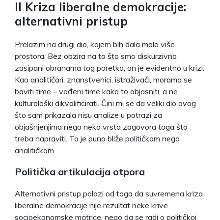
II Kriza liberalne demokracije:
alternativni pristup
Prelazim na drugi dio, kojem bih dala malo više
prostora. Bez obzira na to što smo diskurzivno
zasipani obranama tog poretka, on je evidentno u krizi.
Kao analitičari, znanstvenici, istraživači, moramo se
baviti time – vođeni time kako to objasniti, a ne
kulturološki dikvalificirati. Čini mi se da veliki dio ovog
što sam prikazala nisu analize u potrazi za
objašnjenjima nego neka vrsta zagovora toga što
treba napraviti. To je puno bliže političkom nego
analitičkom.
Politička artikulacija otpora
Alternativni pristup polazi od toga da suvremena kriza
liberalne demokracije nije rezultat neke krive
socioekonomske matrice, nego da se radi o političkoj