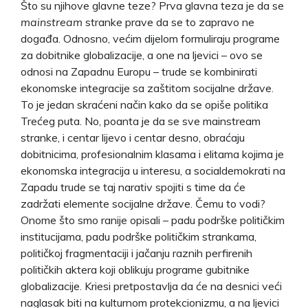
Što su njihove glavne teze? Prva glavna teza je da se
mainstream
stranke prave da se to zapravo ne
događa. Odnosno, većim dijelom formuliraju programe
za dobitnike globalizacije, a one na ljevici – ovo se
odnosi na Zapadnu Europu – trude se kombinirati
ekonomske integracije sa zaštitom socijalne države.
To je jedan skraćeni način kako da se opiše politika
Trećeg puta. No, poanta je da se sve mainstream
stranke, i centar lijevo i centar desno, obraćaju
dobitnicima, profesionalnim klasama i elitama kojima je
ekonomska integracija u interesu, a socialdemokrati na
Zapadu trude se taj narativ spojiti s time da će
zadržati elemente socijalne države. Čemu to vodi?
Onome što smo ranije opisali – padu podrške političkim
institucijama, padu podrške političkim strankama,
političkoj fragmentaciji i jačanju raznih perfirenih
političkih aktera koji oblikuju programe gubitnike
globalizacije. Kriesi pretpostavlja da će na desnici veći
naglasak biti na kulturnom protekcionizmu, a na ljevici