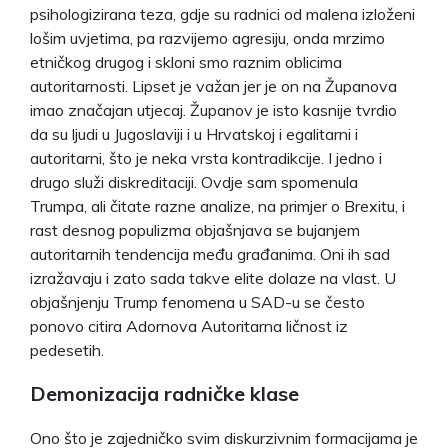
psihologizirana teza, gdje su radnici od malena izloženi
lošim uvjetima, pa razvijemo agresiju, onda mrzimo
etničkog drugog i skloni smo raznim oblicima
autoritarnosti. Lipset je važan jer je on na Županova
imao značajan utjecaj. Županov je isto kasnije tvrdio
da su ljudi u Jugoslaviji i u Hrvatskoj i egalitarni i
autoritarni, što je neka vrsta kontradikcije. I jedno i
drugo služi diskreditaciji. Ovdje sam spomenula
Trumpa, ali čitate razne analize, na primjer o Brexitu, i
rast desnog populizma objašnjava se bujanjem
autoritarnih tendencija među građanima. Oni ih sad
izražavaju i zato sada takve elite dolaze na vlast. U
objašnjenju Trump fenomena u SAD-u se često
ponovo citira Adornova Autoritarna ličnost iz
pedesetih.
Demonizacija radničke klase
Ono što je zajedničko svim diskurzivnim formacijama je