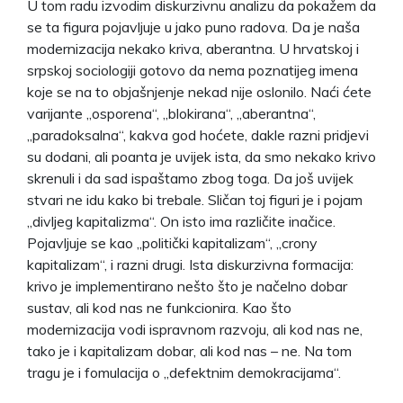
U tom radu izvodim diskurzivnu analizu da pokažem da
se ta figura pojavljuje u jako puno radova. Da je naša
modernizacija nekako kriva, aberantna. U hrvatskoj i
srpskoj sociologiji gotovo da nema poznatijeg imena
koje se na to objašnjenje nekad nije oslonilo. Naći ćete
varijante „osporena“, „blokirana“, „aberantna“,
„paradoksalna“, kakva god hoćete, dakle razni pridjevi
su dodani, ali poanta je uvijek ista, da smo nekako krivo
skrenuli i da sad ispaštamo zbog toga. Da još uvijek
stvari ne idu kako bi trebale. Sličan toj figuri je i pojam
„divljeg kapitalizma“. On isto ima različite inačice.
Pojavljuje se kao „politički kapitalizam“, „crony
kapitalizam“, i razni drugi. Ista diskurzivna formacija:
krivo je implementirano nešto što je načelno dobar
sustav, ali kod nas ne funkcionira. Kao što
modernizacija vodi ispravnom razvoju, ali kod nas ne,
tako je i kapitalizam dobar, ali kod nas – ne. Na tom
tragu je i fomulacija o „defektnim demokracijama“.