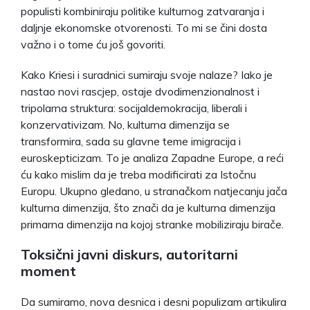
populisti kombiniraju politike kulturnog zatvaranja i
daljnje ekonomske otvorenosti. To mi se čini dosta
važno i o tome ću još govoriti.
Kako Kriesi i suradnici sumiraju svoje nalaze? Iako je
nastao novi rascjep, ostaje dvodimenzionalnost i
tripolarna struktura: socijaldemokracija, liberali i
konzervativizam. No, kulturna dimenzija se
transformira, sada su glavne teme imigracija i
euroskepticizam. To je analiza Zapadne Europe, a reći
ću kako mislim da je treba modificirati za Istočnu
Europu. Ukupno gledano, u stranačkom natjecanju jača
kulturna dimenzija, što znači da je kulturna dimenzija
primarna dimenzija na kojoj stranke mobiliziraju birače.
Toksični javni diskurs, autoritarni
moment
Da sumiramo, nova desnica i desni populizam artikulira