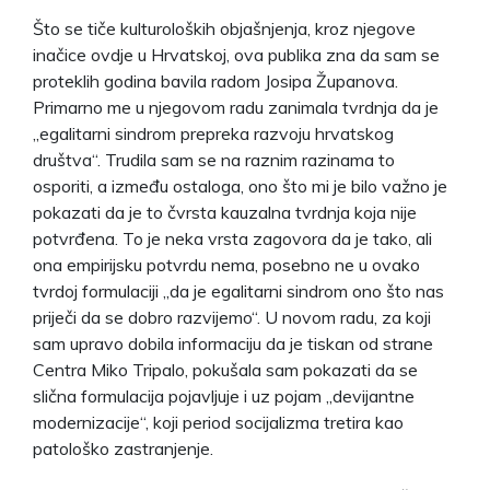
Što se tiče kulturoloških objašnjenja, kroz njegove
inačice ovdje u Hrvatskoj, ova publika zna da sam se
proteklih godina bavila radom Josipa Županova.
Primarno me u njegovom radu zanimala tvrdnja da je
„egalitarni sindrom prepreka razvoju hrvatskog
društva“. Trudila sam se na raznim razinama to
osporiti, a između ostaloga, ono što mi je bilo važno je
pokazati da je to čvrsta kauzalna tvrdnja koja nije
potvrđena. To je neka vrsta zagovora da je tako, ali
ona empirijsku potvrdu nema, posebno ne u ovako
tvrdoj formulaciji „da je egalitarni sindrom ono što nas
priječi da se dobro razvijemo“. U novom radu, za koji
sam upravo dobila informaciju da je tiskan od strane
Centra Miko Tripalo, pokušala sam pokazati da se
slična formulacija pojavljuje i uz pojam „devijantne
modernizacije“, koji period socijalizma tretira kao
patološko zastranjenje.