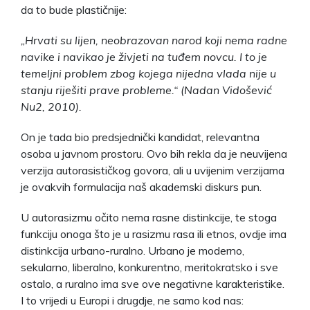
da to bude plastičnije:
„
Hrvati su lijen, neobrazovan narod koji nema radne
navike i navikao je živjeti na tuđem novcu. I to je
temeljni problem zbog kojega nijedna vlada nije u
stanju riješiti prave probleme.“ (Nadan Vidošević
Nu2, 2010)
.
On je tada bio predsjednički kandidat, relevantna
osoba u javnom prostoru. Ovo bih rekla da je neuvijena
verzija autorasističkog govora, ali u uvijenim verzijama
je ovakvih formulacija naš akademski diskurs pun.
U autorasizmu očito nema rasne distinkcije, te stoga
funkciju onoga što je u rasizmu rasa ili etnos, ovdje ima
distinkcija urbano-ruralno. Urbano je moderno,
sekularno, liberalno, konkurentno, meritokratsko i sve
ostalo, a ruralno ima sve ove negativne karakteristike.
I to vrijedi u Europi i drugdje, ne samo kod nas: