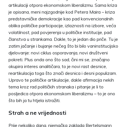
artikulaciji otpora ekonomskom liberalizmu. Sama kriza
je opisana, meni najzgodnije kod Petera Maira – kriza
predstavničke demokracije kao pad konvencionalnih
oblika političke participacije, izlaznosti na izbore, veća
volatilnost, pad povjerenja u političke institucije, pad
članstva u strankama. Dakle, to je jedan dio priče. Tu je
zatim jačanje i bujanje nečeg što bi bilo vaninstitucijsko
djelovanje: novi ciklus osporavanja, novi društveni
pokreti. Plus onda ono što sad, čini mi se, značajno
okupira interes analitičara, to je novi rast desnice,
reartikulacija toga što znači desnica i desni populizam.
Upravo te političke artikulacije, dakle afirmacija nekih
tema kroz rad političkih stranaka i pitanje je li to
posljedica otpora ekonomskom liberalizmu – to je ono
što bih ja tu htjela istražiti.
Strah a ne vrijednosti
Prije nekoliko dana, njemačka zaklada Bertelsmann