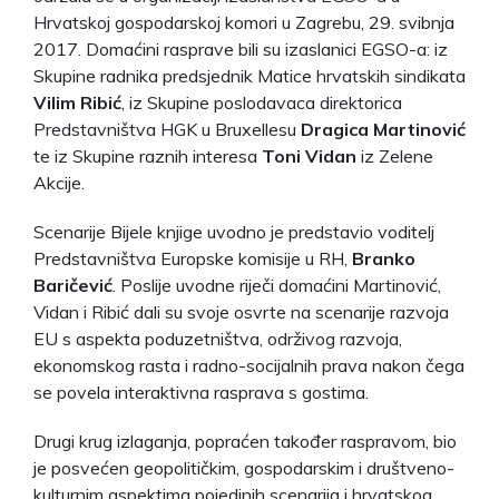
Hrvatskoj gospodarskoj komori u Zagrebu, 29. svibnja
2017. Domaćini rasprave bili su izaslanici EGSO-a: iz
Skupine radnika predsjednik Matice hrvatskih sindikata
Vilim Ribić
, iz Skupine poslodavaca direktorica
Predstavništva HGK u Bruxellesu
Dragica Martinović
te iz Skupine raznih interesa
Toni Vidan
iz Zelene
Akcije.
Scenarije Bijele knjige uvodno je predstavio voditelj
Predstavništva Europske komisije u RH,
Branko
Baričević
. Poslije uvodne riječi domaćini Martinović,
Vidan i Ribić dali su svoje osvrte na scenarije razvoja
EU s aspekta poduzetništva, održivog razvoja,
ekonomskog rasta i radno-socijalnih prava nakon čega
se povela interaktivna rasprava s gostima.
Drugi krug izlaganja, popraćen također raspravom, bio
je posvećen geopolitičkim, gospodarskim i društveno-
kulturnim aspektima pojedinih scenarija i hrvatskog