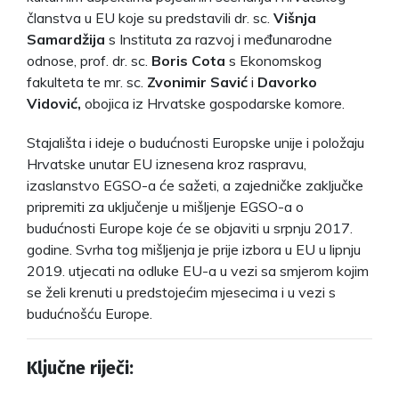
članstva u EU koje su predstavili dr. sc.
Višnja
Samardžija
s Instituta za razvoj i međunarodne
odnose, prof. dr. sc.
Boris Cota
s Ekonomskog
fakulteta te mr. sc.
Zvonimir Savić
i
Davorko
Vidović,
obojica iz Hrvatske gospodarske komore.
Stajališta i ideje o budućnosti Europske unije i položaju
Hrvatske unutar EU iznesena kroz raspravu,
izaslanstvo EGSO-a će sažeti, a zajedničke zaključke
pripremiti za uključenje u mišljenje EGSO-a o
budućnosti Europe koje će se objaviti u srpnju 2017.
godine. Svrha tog mišljenja je prije izbora u EU u lipnju
2019. utjecati na odluke EU-a u vezi sa smjerom kojim
se želi krenuti u predstojećim mjesecima i u vezi s
budućnošću Europe.
Ključne riječi: