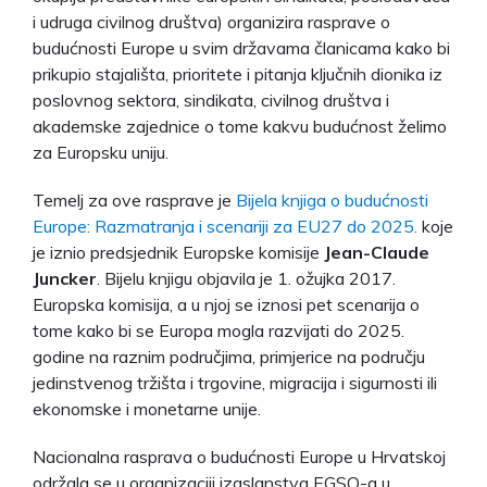
i udruga civilnog društva) organizira rasprave o
budućnosti Europe u svim državama članicama kako bi
prikupio stajališta, prioritete i pitanja ključnih dionika iz
poslovnog sektora, sindikata, civilnog društva i
akademske zajednice o tome kakvu budućnost želimo
za Europsku uniju.
Temelj za ove rasprave je
Bijela knjiga o budućnosti
Europe: Razmatranja i scenariji za EU27 do 2025.
koje
je iznio predsjednik Europske komisije
Jean-Claude
Juncker
. Bijelu knjigu objavila je 1. ožujka 2017.
Europska komisija, a u njoj se iznosi pet scenarija o
tome kako bi se Europa mogla razvijati do 2025.
godine na raznim područjima, primjerice na području
jedinstvenog tržišta i trgovine, migracija i sigurnosti ili
ekonomske i monetarne unije.
Nacionalna rasprava o budućnosti Europe u Hrvatskoj
održala se u organizaciji izaslanstva EGSO-a u