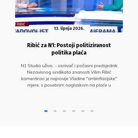
13. lipnja 2026.
Ribić za N1: Postoji politiziranost
politika plaća
N1 Studio uživo, - osnivač i počasni predsjednik
Nezavisnog sindikata znanosti Vilim Ribić
komentirao je najnovije Vladine "antiinflacijske"
mjere, s posebnim naglaskom na plaće u
javnom sektoru.