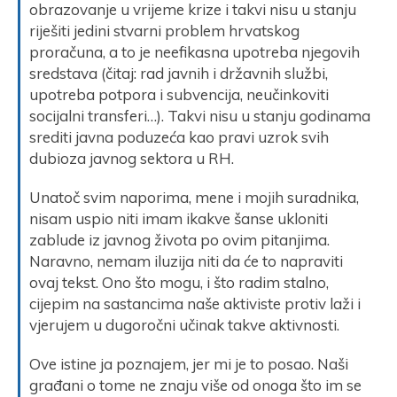
obrazovanje u vrijeme krize i takvi nisu u stanju
riješiti jedini stvarni problem hrvatskog
proračuna, a to je neefikasna upotreba njegovih
sredstava (čitaj: rad javnih i državnih službi,
upotreba potpora i subvencija, neučinkoviti
socijalni transferi…). Takvi nisu u stanju godinama
srediti javna poduzeća kao pravi uzrok svih
dubioza javnog sektora u RH.
Unatoč svim naporima, mene i mojih suradnika,
nisam uspio niti imam ikakve šanse ukloniti
zablude iz javnog života po ovim pitanjima.
Naravno, nemam iluzija niti da će to napraviti
ovaj tekst. Ono što mogu, i što radim stalno,
cijepim na sastancima naše aktiviste protiv laži i
vjerujem u dugoročni učinak takve aktivnosti.
Ove istine ja poznajem, jer mi je to posao. Naši
građani o tome ne znaju više od onoga što im se