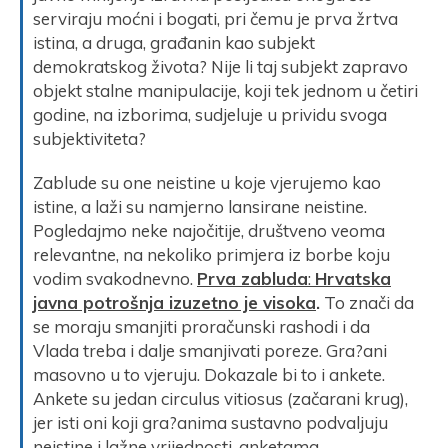
serviraju moćni i bogati, pri čemu je prva žrtva
istina, a druga, građanin kao subjekt
demokratskog života? Nije li taj subjekt zapravo
objekt stalne manipulacije, koji tek jednom u četiri
godine, na izborima, sudjeluje u prividu svoga
subjektiviteta?
Zablude su one neistine u koje vjerujemo kao
istine, a laži su namjerno lansirane neistine.
Pogledajmo neke najočitije, društveno veoma
relevantne, na nekoliko primjera iz borbe koju
vodim svakodnevno.
Prva zabluda
:
Hrvatska
javna potrošnja izuzetno je visoka
.
To znači da
se moraju smanjiti proračunski rashodi i da
Vlada treba i dalje smanjivati poreze. Gra?ani
masovno u to vjeruju. Dokazale bi to i ankete.
Ankete su jedan circulus vitiosus (začarani krug),
jer isti oni koji gra?anima sustavno podvaljuju
neistine i lažne vrijednosti, anketama