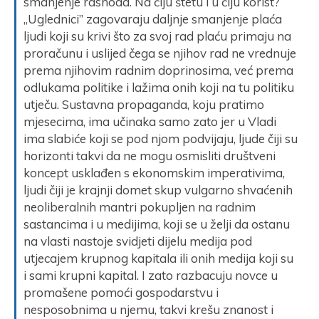
smanjenje rashoda. Na čiju štetu i u čiju korist?
„Uglednici” zagovaraju daljnje smanjenje plaća
ljudi koji su krivi što za svoj rad plaću primaju na
proračunu i uslijed čega se njihov rad ne vrednuje
prema njihovim radnim doprinosima, već prema
odlukama politike i lažima onih koji na tu politiku
utječu. Sustavna propaganda, koju pratimo
mjesecima, ima učinaka samo zato jer u Vladi
ima slabiće koji se pod njom podvijaju, ljude čiji su
horizonti takvi da ne mogu osmisliti društveni
koncept usklađen s ekonomskim imperativima,
ljudi čiji je krajnji domet skup vulgarno shvaćenih
neoliberalnih mantri pokupljen na radnim
sastancima i u medijima, koji se u želji da ostanu
na vlasti nastoje svidjeti dijelu medija pod
utjecajem krupnog kapitala ili onih medija koji su
i sami krupni kapital. I zato razbacuju novce u
promašene pomoći gospodarstvu i
nesposobnima u njemu, takvi krešu znanost i