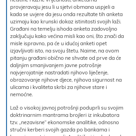
provjeravaju jesu li u sjetvi obmana uspjeli a
kada se uvjere da jesu onda rezultate tih anketa
uzimaju kao krunski dokaz istinitosti svojih laži.
Građani na temelju ishoda anketa zadovoljno
zaključuju kako većina misli kao oni, što znači da
misle ispravno, pa će u idućoj anketi opet
izjavljivati isto, na svoju štetu. Naime, na ovom
pitanju građani obično ne shvate od prve da će
daljnjim smanjivanjem javne potrošnje
najvjerojatnije nastradati njihovo liječenje,
obrazovanje njihove djece, njihova sigurnost na
ulicama i kvaliteta skrbi za njihove stare i
nemoćne.
Laž o visokoj javnoj potrošnji poduprli su svojim
doktrinarnim mantrama brojleri iz inkubatora
tzv. „nezavisne” ekonomske analitike, odnosno
stručni kerberi svojih gazda po bankama i