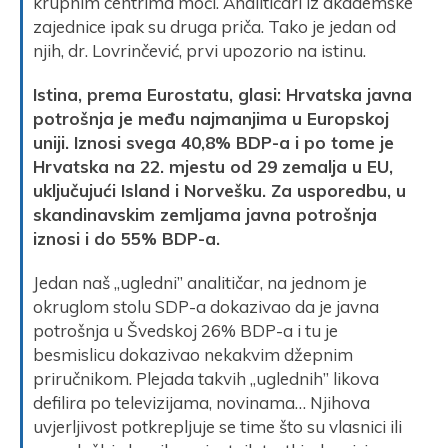
krupnim centrima moći. Analitičari iz akademske
zajednice ipak su druga priča. Tako je jedan od
njih, dr. Lovrinčević, prvi upozorio na istinu.
Istina, prema Eurostatu, glasi: Hrvatska javna
potrošnja je među najmanjima u Europskoj
uniji. Iznosi svega 40,8% BDP-a i po tome je
Hrvatska na 22. mjestu od 29 zemalja u EU,
uključujući Island i Norvešku. Za usporedbu, u
skandinavskim zemljama javna potrošnja
iznosi i do 55% BDP-a.
Jedan naš „ugledni” analitičar, na jednom je
okruglom stolu SDP-a dokazivao da je javna
potrošnja u Švedskoj 26% BDP-a i tu je
besmislicu dokazivao nekakvim džepnim
priručnikom. Plejada takvih „uglednih” likova
defilira po televizijama, novinama… Njihova
uvjerljivost potkrepljuje se time što su vlasnici ili