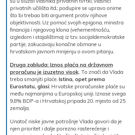
su u službi vlasnika privatnih tvrtki, vlasnici
privatnih učilišta itd.; podupire se upravo onime
što bi trebao biti argument protiv njihove
objektivnosti. Uz pomoć svojih epigona, ministra
financija i njegovog klona (vehementnošću,
izgledom i stajalištima) iz tzv. socijaldemokratske
partije, zakucavaju konačne obmane u
hrvatskom javnom mnijenju o ovom pitanju.
Druga zabluda: Iznos plaća na državnom
proračunu je izuzetno visok
.
To znači da Vlada
treba smanjiti plaće.
Istina, opet prema
Eurostatu, glasi
: Hrvatske proračunske plaće su
među najmanjima u Europskoj uniji. Iznose svega
9,8% BDP-a i Hrvatskoj pripada 20. mjesto od 25
zemalja.
Unatoč niske javne potrošnje Vlada govori da je
njen prioritet i dalje porezno rasterećenje i