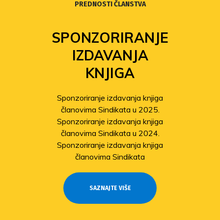
PREDNOSTI ČLANSTVA
FOND
SOLIDARNOSTI
Povećanje isplata iz Fonda
solidarnosti
Sindikat pomaže članovima
pogođenima potresom
Odobrene isplate pomoći članovima
stradalima u potresu
SAZNAJTE VIŠE