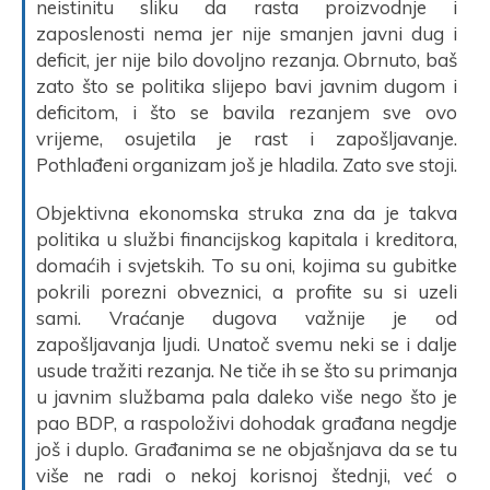
neistinitu sliku da rasta proizvodnje i
zaposlenosti nema jer nije smanjen javni dug i
deficit, jer nije bilo dovoljno rezanja. Obrnuto, baš
zato što se politika slijepo bavi javnim dugom i
deficitom, i što se bavila rezanjem sve ovo
vrijeme, osujetila je rast i zapošljavanje.
Pothlađeni organizam još je hladila. Zato sve stoji.
Objektivna ekonomska struka zna da je takva
politika u službi financijskog kapitala i kreditora,
domaćih i svjetskih. To su oni, kojima su gubitke
pokrili porezni obveznici, a profite su si uzeli
sami. Vraćanje dugova važnije je od
zapošljavanja ljudi. Unatoč svemu neki se i dalje
usude tražiti rezanja. Ne tiče ih se što su primanja
u javnim službama pala daleko više nego što je
pao BDP, a raspoloživi dohodak građana negdje
još i duplo. Građanima se ne objašnjava da se tu
više ne radi o nekoj korisnoj štednji, već o