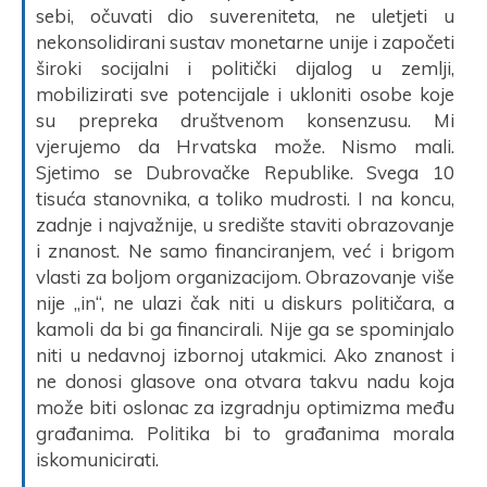
sebi, očuvati dio suvereniteta, ne uletjeti u
nekonsolidirani sustav monetarne unije i započeti
široki socijalni i politički dijalog u zemlji,
mobilizirati sve potencijale i ukloniti osobe koje
su prepreka društvenom konsenzusu. Mi
vjerujemo da Hrvatska može. Nismo mali.
Sjetimo se Dubrovačke Republike. Svega 10
tisuća stanovnika, a toliko mudrosti. I na koncu,
zadnje i najvažnije, u središte staviti obrazovanje
i znanost. Ne samo financiranjem, već i brigom
vlasti za boljom organizacijom. Obrazovanje više
nije „in“, ne ulazi čak niti u diskurs političara, a
kamoli da bi ga financirali. Nije ga se spominjalo
niti u nedavnoj izbornoj utakmici. Ako znanost i
ne donosi glasove ona otvara takvu nadu koja
može biti oslonac za izgradnju optimizma među
građanima. Politika bi to građanima morala
iskomunicirati.