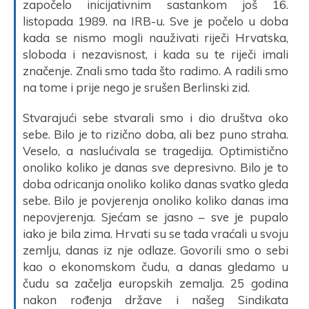
započelo inicijativnim sastankom još 16.
listopada 1989. na IRB-u. Sve je počelo u doba
kada se nismo mogli nauživati riječi Hrvatska,
sloboda i nezavisnost, i kada su te riječi imali
značenje. Znali smo tada što radimo. A radili smo
na tome i prije nego je srušen Berlinski zid.
Stvarajući sebe stvarali smo i dio društva oko
sebe. Bilo je to rizično doba, ali bez puno straha.
Veselo, a naslućivala se tragedija. Optimistično
onoliko koliko je danas sve depresivno. Bilo je to
doba odricanja onoliko koliko danas svatko gleda
sebe. Bilo je povjerenja onoliko koliko danas ima
nepovjerenja. Sjećam se jasno – sve je pupalo
iako je bila zima. Hrvati su se tada vraćali u svoju
zemlju, danas iz nje odlaze. Govorili smo o sebi
kao o ekonomskom čudu, a danas gledamo u
čudu sa začelja europskih zemalja. 25 godina
nakon rođenja države i našeg Sindikata