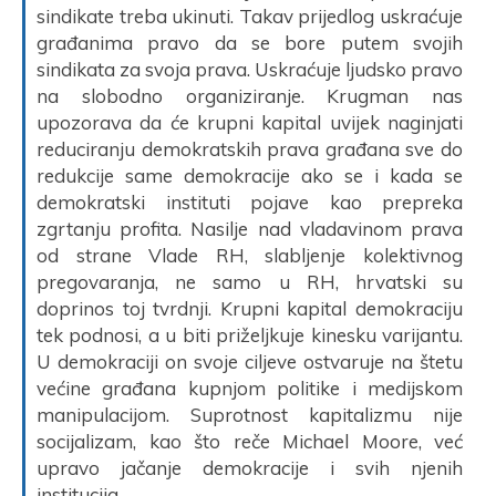
sindikate treba ukinuti. Takav prijedlog uskraćuje
građanima pravo da se bore putem svojih
sindikata za svoja prava. Uskraćuje ljudsko pravo
na slobodno organiziranje. Krugman nas
upozorava da će krupni kapital uvijek naginjati
reduciranju demokratskih prava građana sve do
redukcije same demokracije ako se i kada se
demokratski instituti pojave kao prepreka
zgrtanju profita. Nasilje nad vladavinom prava
od strane Vlade RH, slabljenje kolektivnog
pregovaranja, ne samo u RH, hrvatski su
doprinos toj tvrdnji. Krupni kapital demokraciju
tek podnosi, a u biti priželjkuje kinesku varijantu.
U demokraciji on svoje ciljeve ostvaruje na štetu
većine građana kupnjom politike i medijskom
manipulacijom. Suprotnost kapitalizmu nije
socijalizam, kao što reče Michael Moore, već
upravo jačanje demokracije i svih njenih
institucija.