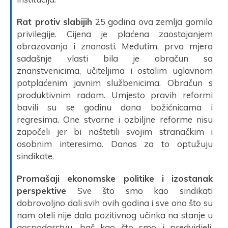
Rat protiv slabijih
25 godina ova zemlja gomila
privilegije. Cijena je plaćena zaostajanjem
obrazovanja i znanosti. Međutim, prva mjera
sadašnje vlasti bila je obračun sa
znanstvenicima, učiteljima i ostalim uglavnom
potplaćenim javnim službenicima. Obračun s
produktivnim radom. Umjesto pravih reformi
bavili su se godinu dana božićnicama i
regresima. One stvarne i ozbiljne reforme nisu
započeli jer bi naštetili svojim stranačkim i
osobnim interesima. Danas za to optužuju
sindikate.
Promašaji ekonomske politike i izostanak
perspektive
Sve što smo kao sindikati
dobrovoljno dali svih ovih godina i sve ono što su
nam oteli nije dalo pozitivnog učinka na stanje u
gospodarstvu, baš kao što smo i predvidjeli.