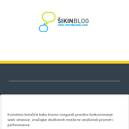
Nezavisni sindikat znanosti i visokog
obrazovanja
Koristimo kolačiće kako bismo osigurali pravilno funkcioniranje
web-stranice, značajke društvenih mreža te analizirali promet i
performanse.
Adresa:
Florijana Andrašeca 18A / VI kat
• 10 000