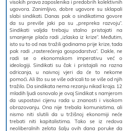
visokih prava zaposlenika i predobrih kolektivnih
ugovora. Zanimljivo, dobre ugovore su sklapali
slabi sindikati. Danas pak o sindikatima govore
da su previše jaki pa su „prepreka razvoju“.
Sindikati valjda trebaju stalno pristajati na
smanjenje plaća radi „izlaska iz krize“. Međutim,
isto su to od nas tražili godinama prije krize, tada
pak radi „rasterećenja gospodarstva“. Dakle, ne
radi se o ekonomskom imperativu već o
ideologiji. Sindikati su čak i pristajali na razna
odricanja, u naivnoj vjeri da će to nekome
pomoći. Ali što su se više odricali to se više od njih
tražilo. Da sindikata nema rezanju nikad kraja. 12
mladih ljudi osnovalo je ovaj Sindikat s namjerom
da uspostavi cijenu rada u znanosti i visokom
obrazovanju. Ona nije trebala komunistima, ali
nismo niti slutili da u tržišnoj ekonomiji neće
trebati niti kapitalistima. Tako se iz redova
neoliberalnih zelota šalju ovih dana poruke da