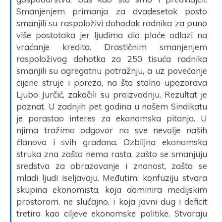
Smanjenjem primanja za dvadesetak posto
smanjili su raspoloživi dohodak radnika za puno
više postotaka jer ljudima dio plaće odlazi na
vraćanje kredita. Drastičnim smanjenjem
raspoloživog dohotka za 250 tisuća radnika
smanjili su agregatnu potražnju, a uz povećanje
cijene struje i poreza, na što stalno upozorava
Ljubo Jurčić, zakočili su proizvodnju. Rezultat je
poznat. U zadnjih pet godina u našem Sindikatu
je porastao interes za ekonomska pitanja. U
njima tražimo odgovor na sve nevolje naših
članova i svih građana. Ozbiljna ekonomska
struka zna zašto nema rasta, zašto se smanjuju
sredstva za obrazovanje i znanost, zašto se
mladi ljudi iseljavaju. Međutim, konfuziju stvara
skupina ekonomista, koja dominira medijskim
prostorom, ne slučajno, i koja javni dug i deficit
tretira kao ciljeve ekonomske politike. Stvaraju