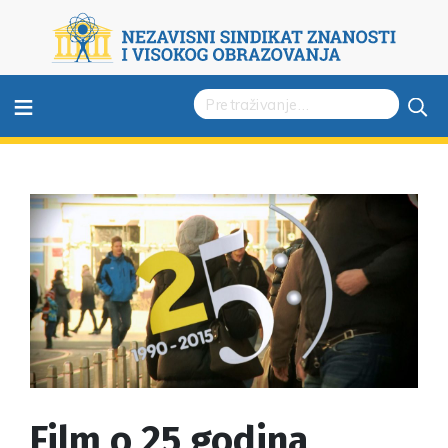
≡
Film o 25 godina