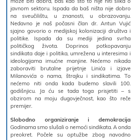
može biti dobra, baš kao što to nije niti slika o
javnom sektoru. Ispada da baš ništa nije dobro
na sveučilištu, u znanosti, u obrazovanju.
Nedavno je naš počasni član dr. Antun Vujić
sjajno govorio o medijskoj kolonizaciji društva i
politike. Ispada da su mediji jedina svrha
političkog života. Doprinos potkopavanju
sindikata daje i politika, umrežena u interesima i
ideologijama imućne manjine. Nećemo nikada
zaboraviti brutalne prijetnje Linića i izjave
Milanovića o nama, štrajku i sindikatima. To
nećemo niti onda kada budemo slavili 100.
godišnjicu. Ja ću se tada toga prisjetiti – s
obzirom na moju dugovječnost, kao što reče
premijer.
Slobodno organiziranje i demokracija
Godinama smo slušali o nemoći sindikata. A onda
preokret. Počele su optužbe zbog navodno