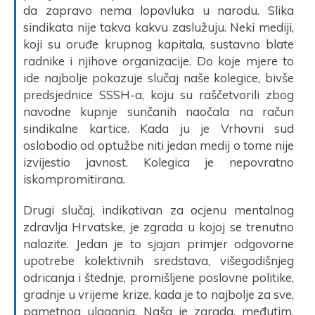
da zapravo nema lopovluka u narodu. Slika
sindikata nije takva kakvu zaslužuju. Neki mediji,
koji su oruđe krupnog kapitala, sustavno blate
radnike i njihove organizacije. Do koje mjere to
ide najbolje pokazuje slučaj naše kolegice, bivše
predsjednice SSSH-a, koju su raščetvorili zbog
navodne kupnje sunčanih naočala na račun
sindikalne kartice. Kada ju je Vrhovni sud
oslobodio od optužbe niti jedan medij o tome nije
izvijestio javnost. Kolegica je nepovratno
iskompromitirana.
Drugi slučaj, indikativan za ocjenu mentalnog
zdravlja Hrvatske, je zgrada u kojoj se trenutno
nalazite. Jedan je to sjajan primjer odgovorne
upotrebe kolektivnih sredstava, višegodišnjeg
odricanja i štednje, promišljene poslovne politike,
gradnje u vrijeme krize, kada je to najbolje za sve,
pametnog ulaganja. Naša je zgrada, međutim,