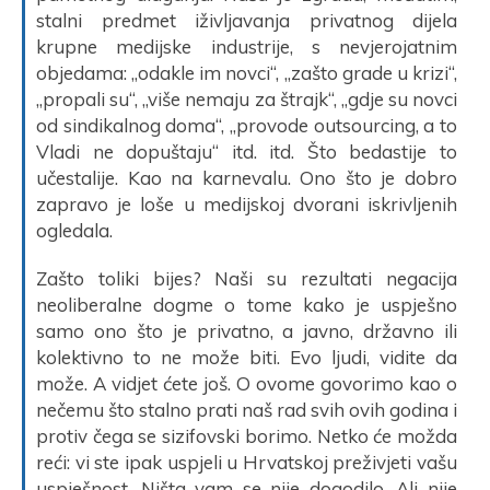
stalni predmet iživljavanja privatnog dijela
krupne medijske industrije, s nevjerojatnim
objedama: „odakle im novci“, „zašto grade u krizi“,
„propali su“, „više nemaju za štrajk“, „gdje su novci
od sindikalnog doma“, „provode outsourcing, a to
Vladi ne dopuštaju“ itd. itd. Što bedastije to
učestalije. Kao na karnevalu. Ono što je dobro
zapravo je loše u medijskoj dvorani iskrivljenih
ogledala.
Zašto toliki bijes? Naši su rezultati negacija
neoliberalne dogme o tome kako je uspješno
samo ono što je privatno, a javno, državno ili
kolektivno to ne može biti. Evo ljudi, vidite da
može. A vidjet ćete još. O ovome govorimo kao o
nečemu što stalno prati naš rad svih ovih godina i
protiv čega se sizifovski borimo. Netko će možda
reći: vi ste ipak uspjeli u Hrvatskoj preživjeti vašu
uspješnost. Ništa vam se nije dogodilo. Ali nije