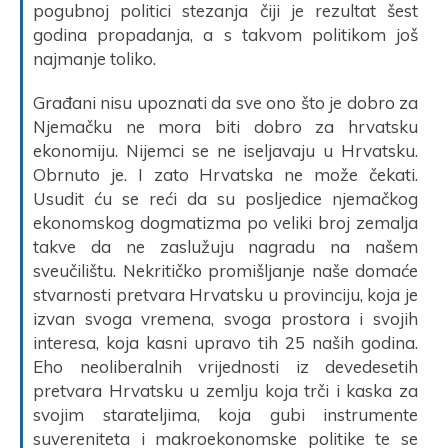
pogubnoj politici stezanja čiji je rezultat šest
godina propadanja, a s takvom politikom još
najmanje toliko.
Građani nisu upoznati da sve ono što je dobro za
Njemačku ne mora biti dobro za hrvatsku
ekonomiju. Nijemci se ne iseljavaju u Hrvatsku.
Obrnuto je. I zato Hrvatska ne može čekati.
Usudit ću se reći da su posljedice njemačkog
ekonomskog dogmatizma po veliki broj zemalja
takve da ne zaslužuju nagradu na našem
sveučilištu. Nekritičko promišljanje naše domaće
stvarnosti pretvara Hrvatsku u provinciju, koja je
izvan svoga vremena, svoga prostora i svojih
interesa, koja kasni upravo tih 25 naših godina.
Eho neoliberalnih vrijednosti iz devedesetih
pretvara Hrvatsku u zemlju koja trči i kaska za
svojim starateljima, koja gubi instrumente
suvereniteta i makroekonomske politike te se