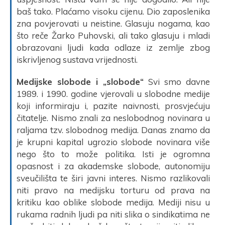
baš tako. Plaćamo visoku cijenu. Dio zaposlenika
zna povjerovati u neistine. Glasuju nogama, kao
što reče Žarko Puhovski, ali tako glasuju i mladi
obrazovani ljudi kada odlaze iz zemlje zbog
iskrivljenog sustava vrijednosti.
Medijske slobode i „slobode“
Svi smo davne
1989. i 1990. godine vjerovali u slobodne medije
koji informiraju i, pazite naivnosti, prosvjećuju
čitatelje. Nismo znali za neslobodnog novinara u
raljama tzv. slobodnog medija. Danas znamo da
je krupni kapital ugrozio slobode novinara više
nego što to može politika. Isti je ogromna
opasnost i za akademske slobode, autonomiju
sveučilišta te širi javni interes. Nismo razlikovali
niti pravo na medijsku torturu od prava na
kritiku kao oblike slobode medija. Mediji nisu u
rukama radnih ljudi pa niti slika o sindikatima ne