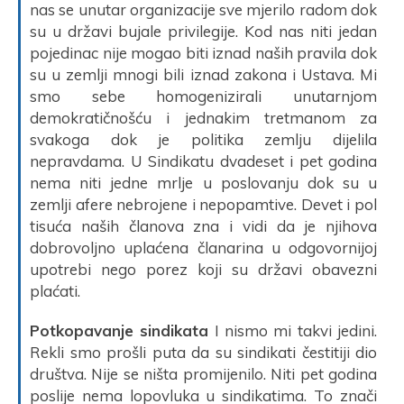
nas se unutar organizacije sve mjerilo radom dok
su u državi bujale privilegije. Kod nas niti jedan
pojedinac nije mogao biti iznad naših pravila dok
su u zemlji mnogi bili iznad zakona i Ustava. Mi
smo sebe homogenizirali unutarnjom
demokratičnošću i jednakim tretmanom za
svakoga dok je politika zemlju dijelila
nepravdama. U Sindikatu dvadeset i pet godina
nema niti jedne mrlje u poslovanju dok su u
zemlji afere nebrojene i nepopamtive. Devet i pol
tisuća naših članova zna i vidi da je njihova
dobrovoljno uplaćena članarina u odgovornijoj
upotrebi nego porez koji su državi obavezni
plaćati.
Potkopavanje sindikata
I nismo mi takvi jedini.
Rekli smo prošli puta da su sindikati čestitiji dio
društva. Nije se ništa promijenilo. Niti pet godina
poslije nema lopovluka u sindikatima. To znači