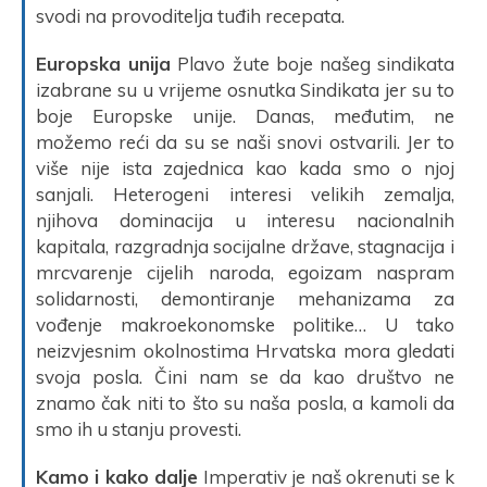
svodi na provoditelja tuđih recepata.
Europska unija
Plavo žute boje našeg sindikata
izabrane su u vrijeme osnutka Sindikata jer su to
boje Europske unije. Danas, međutim, ne
možemo reći da su se naši snovi ostvarili. Jer to
više nije ista zajednica kao kada smo o njoj
sanjali. Heterogeni interesi velikih zemalja,
njihova dominacija u interesu nacionalnih
kapitala, razgradnja socijalne države, stagnacija i
mrcvarenje cijelih naroda, egoizam naspram
solidarnosti, demontiranje mehanizama za
vođenje makroekonomske politike… U tako
neizvjesnim okolnostima Hrvatska mora gledati
svoja posla. Čini nam se da kao društvo ne
znamo čak niti to što su naša posla, a kamoli da
smo ih u stanju provesti.
Kamo i kako dalje
Imperativ je naš okrenuti se k