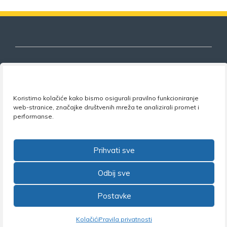
Nezavisni sindikat znanosti i visokog
Koristimo kolačiće kako bismo osigurali pravilno funkcioniranje
obrazovanja
web-stranice, značajke društvenih mreža te analizirali promet i
performanse.
Adresa:
Florijana Andrašeca 18A / VI kat
• 10 000
Zagreb •
Tel:
+385 1 4847 337
•
Email:
uprava@nsz.hr
•
Facebook:
NSZVO
Prihvati sve
Odbij sve
Postavke
©2026 Nezavisni sindikat znanosti i visokog obrazovanja
Kolačići
Pravila privatnosti