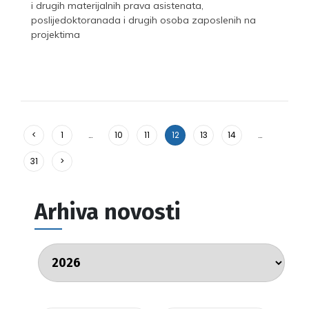
i drugih materijalnih prava asistenata,
poslijedoktoranada i drugih osoba zaposlenih na
projektima
<
1
…
10
11
12
13
14
…
31
>
Arhiva novosti