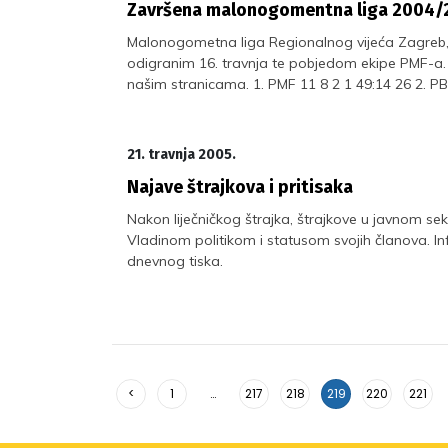
Završena malonogomentna liga 2004/
Malonogometna liga Regionalnog vijeća Zagreb, 
odigranim 16. travnja te pobjedom ekipe PMF-a.
našim stranicama. 1. PMF 11 8 2 1 49:14 26 2. PBF
21. travnja 2005.
Najave štrajkova i pritisaka
Nakon liječničkog štrajka, štrajkove u javnom sekto
Vladinom politikom i statusom svojih članova. I
dnevnog tiska.
<
1
…
217
218
219
220
221