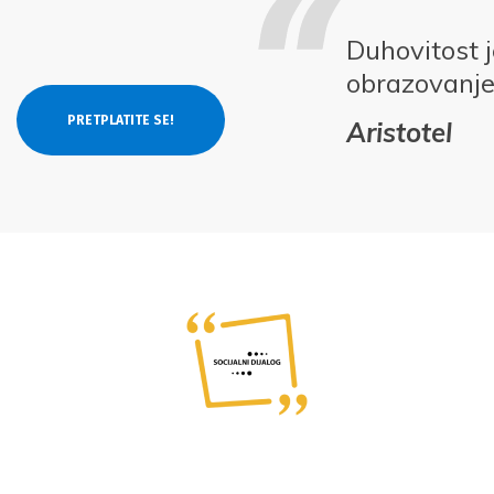
Duhovitost j
obrazovanj
Aristotel