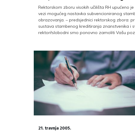
Rektorskom zboru visokih učilišta RH upućeno je 
vezi mogućeg nastavka subvencioniranog stambe
obrazovanja. – predsjednici rektorskog zbora: pr
sustava stambenog kreditiranja znanstvenika i s
rektori!slobodni smo ponovno zamoliti Vašu poz
21. travnja 2005.