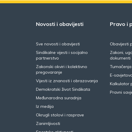
Novosti i obavijesti
Pravo i p
Sve novosti i obavijesti
Obavijesti 
Sindikalne vijesti i socijalno
Zakoni, ugo
partnerstvo
dokumenti
Zakonski okviri i kolektivno
Tumačenja
pregovaranje
E-savjetov
Vijesti iz znanosti i obrazovanja
Kalkulator 
Demokratski život Sindikata
Pravni savje
Međunarodna suradnja
Iz medija
Okrugli stolovi i rasprave
Zanimljivosti