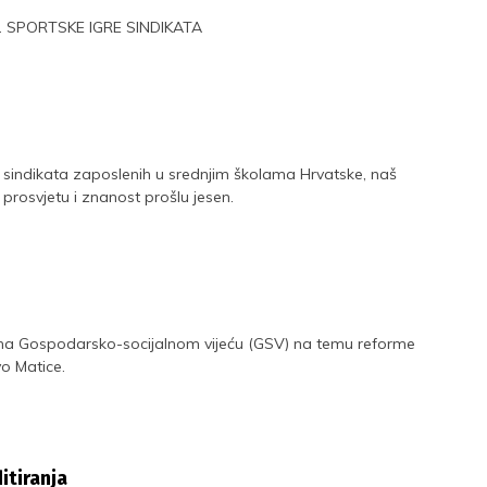
. 7. SPORTSKE IGRE SINDIKATA
g sindikata zaposlenih u srednjim školama Hrvatske, naš
prosvjetu i znanost prošlu jesen.
na Gospodarsko-socijalnom vijeću (GSV) na temu reforme
o Matice.
itiranja