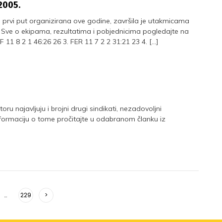
2005.
prvi put organizirana ove godine, završila je utakmicama
 Sve o ekipama, rezultatima i pobjednicima pogledajte na
 11 8 2 1 46:26 26 3. FER 11 7 2 2 31:21 23 4. […]
ru najavljuju i brojni drugi sindikati, nezadovoljni
nformaciju o tome pročitajte u odabranom članku iz
…
229
>