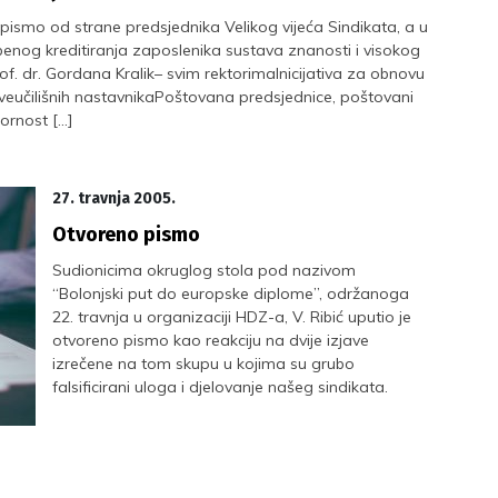
pismo od strane predsjednika Velikog vijeća Sindikata, a u
nog kreditiranja zaposlenika sustava znanosti i visokog
of. dr. Gordana Kralik– svim rektorimaInicijativa za obnovu
veučilišnih nastavnikaPoštovana predsjednice, poštovani
ornost […]
27. travnja 2005.
Otvoreno pismo
Sudionicima okruglog stola pod nazivom
“Bolonjski put do europske diplome”, održanoga
22. travnja u organizaciji HDZ-a, V. Ribić uputio je
otvoreno pismo kao reakciju na dvije izjave
izrečene na tom skupu u kojima su grubo
falsificirani uloga i djelovanje našeg sindikata.