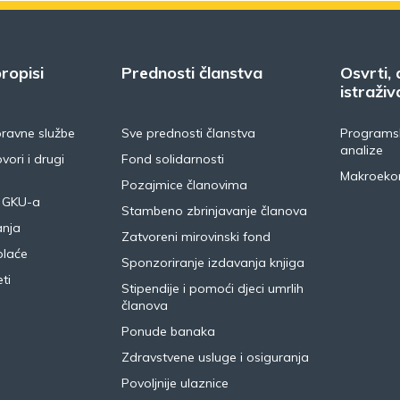
ropisi
Prednosti članstva
Osvrti, 
istraživ
pravne službe
Sve prednosti članstva
Programsk
analize
vori i drugi
Fond solidarnosti
Makroeko
Pozajmice članovima
 GKU-a
Stambeno zbrinjavanje članova
anja
Zatvoreni mirovinski fond
plaće
Sponzoriranje izdavanja knjiga
ti
Stipendije i pomoći djeci umrlih
članova
Ponude banaka
Zdravstvene usluge i osiguranja
Povoljnije ulaznice