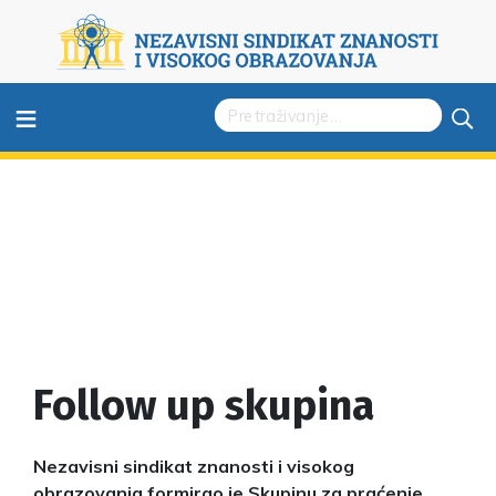
≡
Follow up skupina
Nezavisni sindikat znanosti i visokog
obrazovanja formirao je Skupinu za praćenje