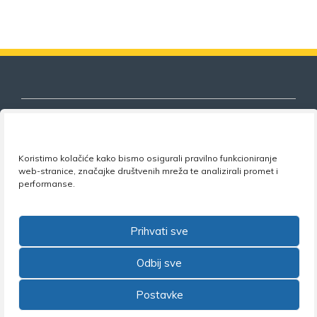
Koristimo kolačiće kako bismo osigurali pravilno funkcioniranje
Nezavisni sindikat znanosti i visokog
web-stranice, značajke društvenih mreža te analizirali promet i
obrazovanja
performanse.
Adresa:
Florijana Andrašeca 18A / VI kat
• 10 000
Zagreb •
Tel:
+385 1 4847 337
•
Email:
uprava@nsz.hr
Prihvati sve
•
Facebook:
NSZVO
Odbij sve
Postavke
©2026 Nezavisni sindikat znanosti i visokog obrazovanja