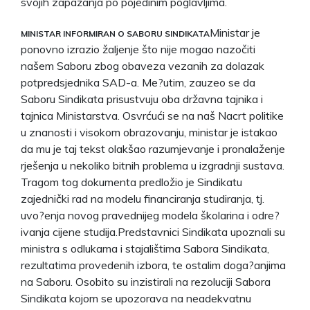
svojih zapažanja po pojedinim poglavljima.
Ministar je
MINISTAR INFORMIRAN O SABORU SINDIKATA
ponovno izrazio žaljenje što nije mogao nazočiti
našem Saboru zbog obaveza vezanih za dolazak
potpredsjednika SAD-a. Me?utim, zauzeo se da
Saboru Sindikata prisustvuju oba državna tajnika i
tajnica Ministarstva. Osvrćući se na naš Nacrt politike
u znanosti i visokom obrazovanju, ministar je istakao
da mu je taj tekst olakšao razumjevanje i pronalaženje
rješenja u nekoliko bitnih problema u izgradnji sustava.
Tragom tog dokumenta predložio je Sindikatu
zajednički rad na modelu financiranja studiranja, tj.
uvo?enja novog pravednijeg modela školarina i odre?
ivanja cijene studija.Predstavnici Sindikata upoznali su
ministra s odlukama i stajalištima Sabora Sindikata,
rezultatima provedenih izbora, te ostalim doga?anjima
na Saboru. Osobito su inzistirali na rezoluciji Sabora
Sindikata kojom se upozorava na neadekvatnu