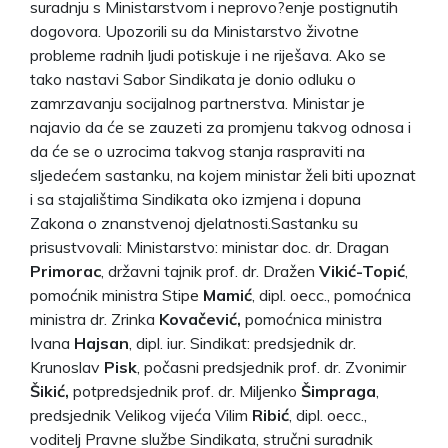
suradnju s Ministarstvom i neprovo?enje postignutih
dogovora. Upozorili su da Ministarstvo životne
probleme radnih ljudi potiskuje i ne riješava. Ako se
tako nastavi Sabor Sindikata je donio odluku o
zamrzavanju socijalnog partnerstva. Ministar je
najavio da će se zauzeti za promjenu takvog odnosa i
da će se o uzrocima takvog stanja raspraviti na
sljedećem sastanku, na kojem ministar želi biti upoznat
i sa stajalištima Sindikata oko izmjena i dopuna
Zakona o znanstvenoj djelatnosti.Sastanku su
prisustvovali: Ministarstvo: ministar doc. dr. Dragan
Primorac
, državni tajnik prof. dr. Dražen
Vikić-Topić
,
pomoćnik ministra Stipe
Mamić
, dipl. oecc., pomoćnica
ministra dr. Zrinka
Kovačević,
pomoćnica ministra
Ivana
Hajsan
, dipl. iur. Sindikat: predsjednik dr.
Krunoslav
Pisk
, počasni predsjednik prof. dr. Zvonimir
Šikić,
potpredsjednik prof. dr. Miljenko
Šimpraga
,
predsjednik Velikog vijeća Vilim
Ribić
, dipl. oecc.,
voditelj Pravne službe Sindikata, stručni suradnik