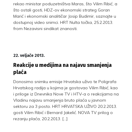
rekao ministar poduzetništva Maras, što Vilim Ribić, a
što ostali gosti, HDZ-ov ekonomski strateg Goran
Marić i ekonomski analitičar Josip Budimir, saznajte u
dostupnoj video snimci. HRT Nulta točka, 25.2.2013.
from Nezavisni sindikat znanosti.
22. veljače 2013.
Reakcije u medijima na najavu smanjenja
plaća
Donosimo snimku emisije Hrvatska uživo te Poligrafa
Hrvatskog radija u kojima je gostovao Vilim Ribić, kao
i priloge iz Dnevnika Nove TV i HTV-a o reakcijama na
Vladinu najavu smanjenja bruto plaća u javnom
sektoru za 3 posto. HRT HRVATSKA UŽIVO 20.2.2013.
gosti Vilim Ribić i Bernard Jakelić. NOVA TV prilog o
rezanju plaća, 20.2.2013. […]