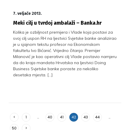
7. veljače 2013.
Meki cilj u tvrdoj ambalaži – Banka.hr
Kolika je ozbiljnost premijera i Vlade koja postavi za
svoj cilj uspon RH na ljestvici Svjetske banke analizirao
je u sjajnom tekstu profesor na Ekonomskom
fakultetu Ivo Bićanić. Vrijedno čitanja. Premijer
Milanović je kao operativni cilj Vlade postavio namjeru
da do kraja mandata Hrvatska na ljestvici Doing
Business Svjetske banke poraste za nekoliko
desetaka mjesta. […]
<
1
…
40
41
42
43
44
…
50
>