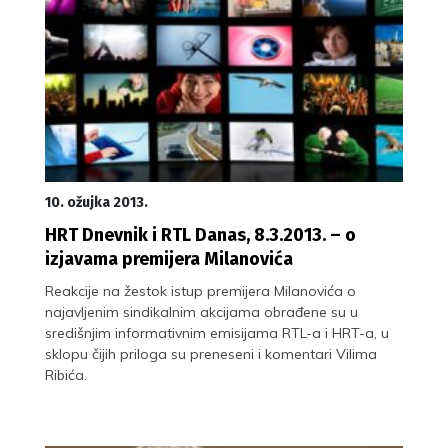
10. ožujka 2013.
HRT Dnevnik i RTL Danas, 8.3.2013. – o
izjavama premijera Milanovića
Reakcije na žestok istup premijera Milanovića o
najavljenim sindikalnim akcijama obrađene su u
središnjim informativnim emisijama RTL-a i HRT-a, u
sklopu čijih priloga su preneseni i komentari Vilima
Ribića.