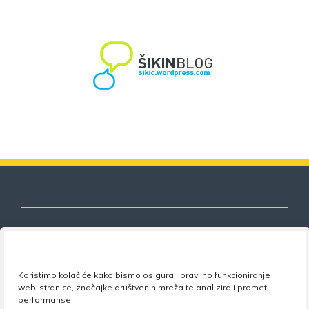
Nezavisni sindikat znanosti i visokog
Koristimo kolačiće kako bismo osigurali pravilno funkcioniranje
obrazovanja
web-stranice, značajke društvenih mreža te analizirali promet i
performanse.