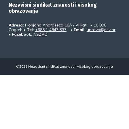
Nezavisni sindikat znanosti i visokog
obrazovanja
Adresa:
Florijana Andrašeca 18A / VI kat
• 10 000
Zagreb •
Tel:
+385 1 4847 337
•
Email:
uprava@nsz.hr
•
Facebook:
NSZVO
©2026 Nezavisni sindikat znanosti i visokog obrazovanja