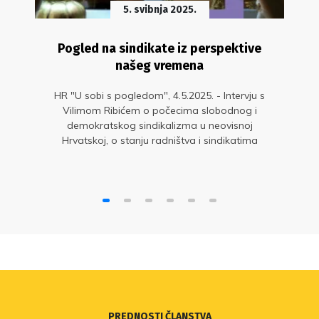
5. svibnja 2025.
Pogled na sindikate iz perspektive
našeg vremena
HR "U sobi s pogledom", 4.5.2025. - Intervju s
Vilimom Ribićem o počecima slobodnog i
demokratskog sindikalizma u neovisnoj
Hrvatskoj, o stanju radništva i sindikatima
danas te o budućnosti radnih i sindikalnih prava
u svijetu novih tehnologija
PREDNOSTI ČLANSTVA