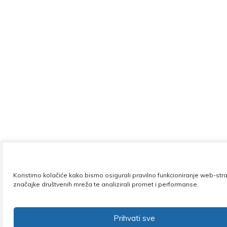
Koristimo kolačiće kako bismo osigurali pravilno funkcioniranje web-stra
značajke društvenih mreža te analizirali promet i performanse.
Prihvati sve