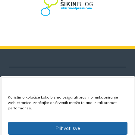
Nezavisni sindikat znanosti i visokog
Koristimo kolačiće kako bismo osigurali pravilno funkcioniranje
obrazovanja
web-stranice, značajke društvenih mreža te analizirali promet i
performanse.
Adresa:
Florijana Andrašeca 18A / VI kat
• 10 000
Zagreb •
Tel:
+385 1 4847 337
•
Email:
uprava@nsz.hr
•
Facebook:
NSZVO
Prihvati sve