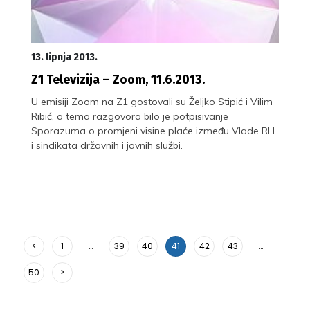
13. lipnja 2013.
Z1 Televizija – Zoom, 11.6.2013.
U emisiji Zoom na Z1 gostovali su Željko Stipić i Vilim
Ribić, a tema razgovora bilo je potpisivanje
Sporazuma o promjeni visine plaće između Vlade RH
i sindikata državnih i javnih službi.
<
1
…
39
40
41
42
43
…
50
>