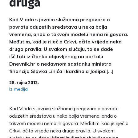
druga
Kad Vlada s javnim službama pregovara o
povratu oduzetih sredstava u neka bolja
vremena, onda o takvom modelu nema ni govora.
Međutim, kad je riječ o Crkvi, očito vrijede neka
druga pravila. U svakom slučaju, to se dade
iščitati iz članka objavljenog na portalu
Dnevnik.hr o nedavnom sastanku ministra
financija Slavka Linića i kardinala Josipa […]
28. rujna 2012.
Iz medija
Kad Vlada s javnim službama pregovara o povratu
oduzetih sredstava u neka bolja vremena, onda o
takvom modelu nema ni govora. Međutim, kad je riječ o
Crkvi, očito vrijede neka druga pravila. U svakom
slučaju, to se dade iščitati iz članka objavljenog na