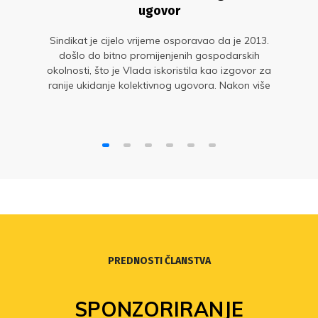
ugovor
Sindikat je cijelo vrijeme osporavao da je 2013.
došlo do bitno promijenjenih gospodarskih
okolnosti, što je Vlada iskoristila kao izgovor za
ranije ukidanje kolektivnog ugovora. Nakon više
od desetljeća pravne bitke, konačno je
dokazano da smo od početka bili u pravu
PREDNOSTI ČLANSTVA
SPONZORIRANJE