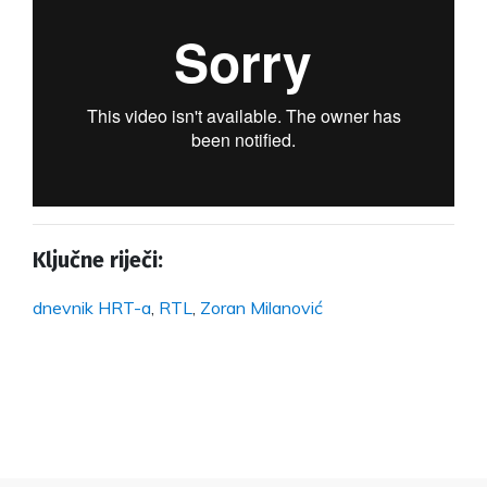
Ključne riječi:
dnevnik HRT-a
,
RTL
,
Zoran Milanović