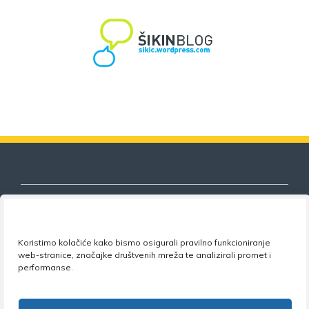
Koristimo kolačiće kako bismo osigurali pravilno funkcioniranje
Nezavisni sindikat znanosti i visokog
web-stranice, značajke društvenih mreža te analizirali promet i
obrazovanja
performanse.
Adresa:
Florijana Andrašeca 18A / VI kat
• 10 000
Zagreb •
Tel:
+385 1 4847 337
•
Email:
uprava@nsz.hr