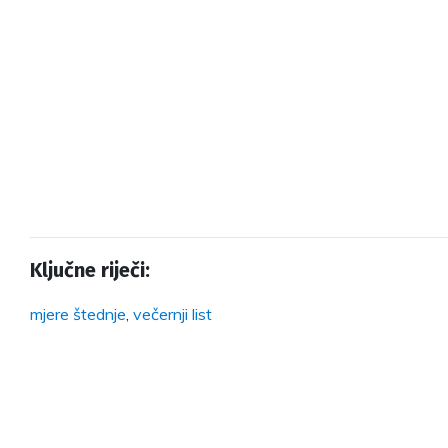
Ključne riječi:
mjere štednje
,
večernji list