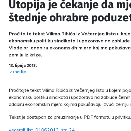
Utopija je čekanje da mj
štednje ohrabre poduze
Pročitajte tekst Vilima Ribića iz Večernjeg lista u ko
ekonomsku politiku sindikata i upozorava na zablude č
Vlade pri odabiru ekonomskih mjera kojima pokušavaj
zemlju iz krize.
13. lipnja 2013.
Iz medija
Pročitajte tekst Vilima Ribića iz Večernjeg lista u kojem po
ekonomsku politiku sindikata i upozorava na zablude čelnih l
odabiru ekonomskih mjera kojima pokušavaju izvući zemlju iz
Tekst je dostupan za preuzimanje u PDF formatu u privitku.
vecernji_list_01062013_str_24