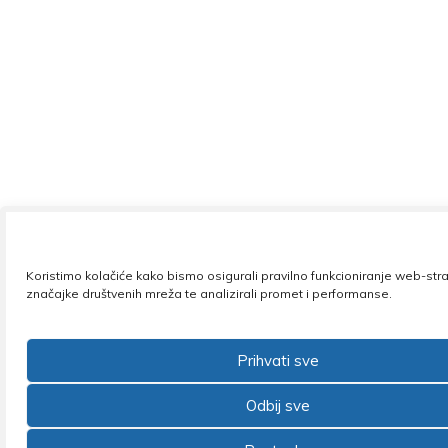
Koristimo kolačiće kako bismo osigurali pravilno funkcioniranje web-stra
značajke društvenih mreža te analizirali promet i performanse.
Prihvati sve
Odbij sve