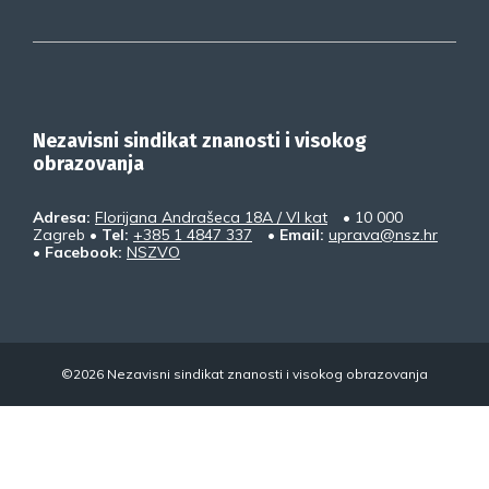
Nezavisni sindikat znanosti i visokog
obrazovanja
Adresa:
Florijana Andrašeca 18A / VI kat
• 10 000
Zagreb •
Tel:
+385 1 4847 337
•
Email:
uprava@nsz.hr
•
Facebook:
NSZVO
©2026 Nezavisni sindikat znanosti i visokog obrazovanja