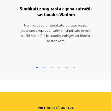
Sindikati zbog rasta cijena zatražili
sastanak s Vladom
Na inicijativu tri sindikata obrazovanja,
jedanaest reprezentativnih sindikata javnih
službi Vladi RH je uputilo zahtjev za hitnim
sastankom
PREDNOSTI ČLANSTVA