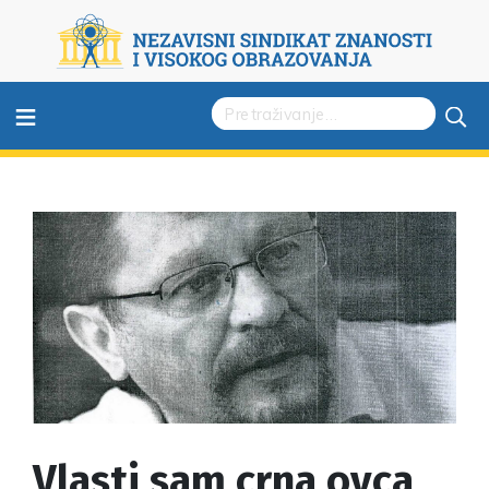
≡
Vlasti sam crna ovca