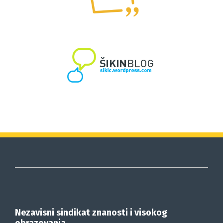
Nezavisni sindikat znanosti i visokog