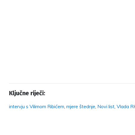
Ključne riječi:
intervju s Vilimom Ribićem
,
mjere štednje
,
Novi list
,
Vlada R