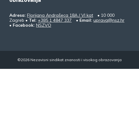
obrazovanja
Adresa:
Florijana Andrašeca 18A / VI kat
• 10 000
Zagreb •
Tel:
+385 1 4847 337
•
Email:
uprava@nsz.hr
•
Facebook:
NSZVO
©2026 Nezavisni sindikat znanosti i visokog obrazovanja