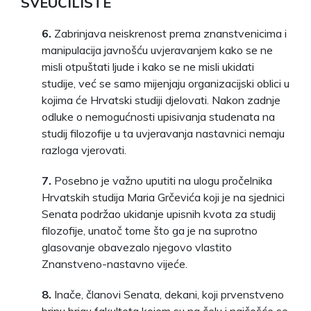
SVEUČILIŠTE
6.
Zabrinjava neiskrenost prema znanstvenicima i
manipulacija javnošću uvjeravanjem kako se ne
misli otpuštati ljude i kako se ne misli ukidati
studije, već se samo mijenjaju organizacijski oblici u
kojima će Hrvatski studiji djelovati. Nakon zadnje
odluke o nemogućnosti upisivanja studenata na
studij filozofije u ta uvjeravanja nastavnici nemaju
razloga vjerovati.
7.
Posebno je važno uputiti na ulogu pročelnika
Hrvatskih studija Maria Grčevića koji je na sjednici
Senata podržao ukidanje upisnih kvota za studij
filozofije, unatoč tome što ga je na suprotno
glasovanje obavezalo njegovo vlastito
Znanstveno-nastavno vijeće.
8.
Inače, članovi Senata, dekani, koji prvenstveno
brinu brigu fakulteta kojem su na čelu i najčešće se