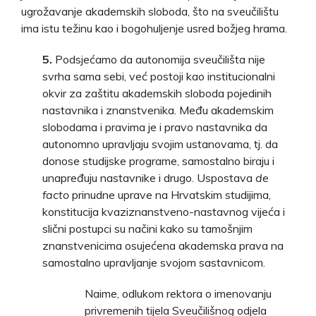
ugrožavanje akademskih sloboda, što na sveučilištu
ima istu težinu kao i bogohuljenje usred božjeg hrama.
5.
Podsjećamo da autonomija sveučilišta nije
svrha sama sebi, već postoji kao institucionalni
okvir za zaštitu akademskih sloboda pojedinih
nastavnika i znanstvenika. Među akademskim
slobodama i pravima je i pravo nastavnika da
autonomno upravljaju svojim ustanovama, tj. da
donose studijske programe, samostalno biraju i
unapređuju nastavnike i drugo. Uspostava
de
facto
prinudne uprave na Hrvatskim studijima,
konstitucija kvaziznanstveno-nastavnog vijeća i
slični postupci su načini kako su tamošnjim
znanstvenicima osujećena akademska prava na
samostalno upravljanje svojom sastavnicom.
Naime, odlukom rektora o imenovanju
privremenih tijela Sveučilišnog odjela