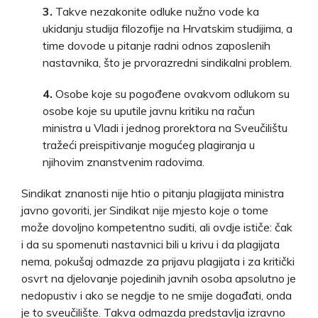
3.
Takve nezakonite odluke nužno vode ka
ukidanju studija filozofije na Hrvatskim studijima, a
time dovode u pitanje radni odnos zaposlenih
nastavnika, što je prvorazredni sindikalni problem.
4.
Osobe koje su pogođene ovakvom odlukom su
osobe koje su uputile javnu kritiku na račun
ministra u Vladi i jednog prorektora na Sveučilištu
tražeći preispitivanje mogućeg plagiranja u
njihovim znanstvenim radovima.
Sindikat znanosti nije htio o pitanju plagijata ministra
javno govoriti, jer Sindikat nije mjesto koje o tome
može dovoljno kompetentno suditi, ali ovdje ističe: čak
i da su spomenuti nastavnici bili u krivu i da plagijata
nema, pokušaj odmazde za prijavu plagijata i za kritički
osvrt na djelovanje pojedinih javnih osoba apsolutno je
nedopustiv i ako se negdje to ne smije događati, onda
je to sveučilište. Takva odmazda predstavlja izravno