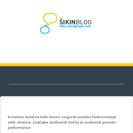
Nezavisni sindikat znanosti i visokog
obrazovanja
Koristimo kolačiće kako bismo osigurali pravilno funkcioniranje
web-stranice, značajke društvenih mreža te analizirali promet i
performanse.
Adresa:
Florijana Andrašeca 18A / VI kat
• 10 000