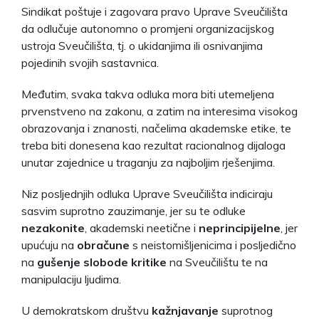
Sindikat poštuje i zagovara pravo Uprave Sveučilišta
da odlučuje autonomno o promjeni organizacijskog
ustroja Sveučilišta, tj. o ukidanjima ili osnivanjima
pojedinih svojih sastavnica.
Međutim, svaka takva odluka mora biti utemeljena
prvenstveno na zakonu, a zatim na interesima visokog
obrazovanja i znanosti, načelima akademske etike, te
treba biti donesena kao rezultat racionalnog dijaloga
unutar zajednice u traganju za najboljim rješenjima.
Niz posljednjih odluka Uprave Sveučilišta indiciraju
sasvim suprotno zauzimanje, jer su te odluke
nezakonite
, akademski neetične i
neprincipijelne
, jer
upućuju na
obračune
s neistomišljenicima i posljedično
na
gušenje slobode kritike
na Sveučilištu te na
manipulaciju ljudima.
U demokratskom društvu
kažnjavanje
suprotnog