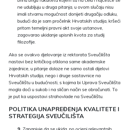
ne udubljuju u druga pitanja, u ovom slučaju nisu
imali stvarnu mogućnost donijeti drugačiju odluku,
budući da je sam pročelnik Hrvatskih studija, kršeći
pritom temeljni pravni akt svoje ustanove,
zagovarao ukidanje upisnih kvota za studij
filozofije.
Ako se ovakvo djelovanje iz rektorata Sveučilišta
nastavi bez kritičkog otklona same akademske
zajednice, u pitanje dolaze ne samo ostali dijelovi
Hrvatskih studija, nego i druge sastavnice na
Sveučilištu u budućnosti, s kojima bi Uprava Sveučilišta
mogla doći u sukob i na sličan način se obračunati. To
je put ka uspostavi strahovlade na Sveučilištu.
POLITIKA UNAPREĐENJA KVALITETE I
STRATEGIJA SVEUČILIŠTA
9.
Zapanjuje da se ukida, po ocjeni relevantnih