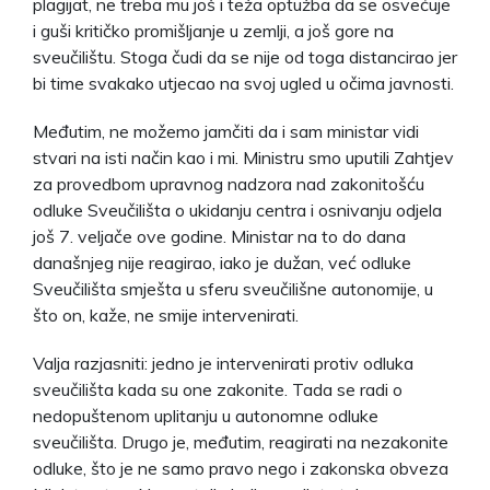
plagijat, ne treba mu još i teža optužba da se osvećuje
i guši kritičko promišljanje u zemlji, a još gore na
sveučilištu. Stoga čudi da se nije od toga distancirao jer
bi time svakako utjecao na svoj ugled u očima javnosti.
Međutim, ne možemo jamčiti da i sam ministar vidi
stvari na isti način kao i mi. Ministru smo uputili Zahtjev
za provedbom upravnog nadzora nad zakonitošću
odluke Sveučilišta o ukidanju centra i osnivanju odjela
još 7. veljače ove godine. Ministar na to do dana
današnjeg nije reagirao, iako je dužan, već odluke
Sveučilišta smješta u sferu sveučilišne autonomije, u
što on, kaže, ne smije intervenirati.
Valja razjasniti: jedno je intervenirati protiv odluka
sveučilišta kada su one zakonite. Tada se radi o
nedopuštenom uplitanju u autonomne odluke
sveučilišta. Drugo je, međutim, reagirati na nezakonite
odluke, što je ne samo pravo nego i zakonska obveza