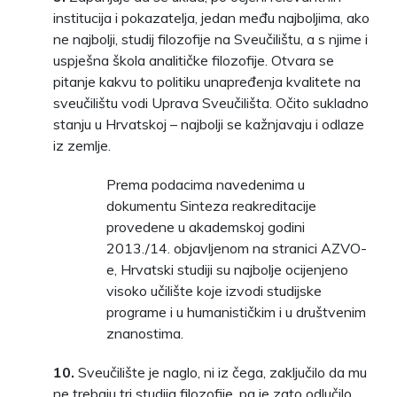
institucija i pokazatelja, jedan među najboljima, ako
ne najbolji, studij filozofije na Sveučilištu, a s njime i
uspješna škola analitičke filozofije. Otvara se
pitanje kakvu to politiku unapređenja kvalitete na
sveučilištu vodi Uprava Sveučilišta. Očito sukladno
stanju u Hrvatskoj – najbolji se kažnjavaju i odlaze
iz zemlje.
Prema podacima navedenima u
dokumentu Sinteza reakreditacije
provedene u akademskoj godini
2013./14. objavljenom na stranici AZVO-
e, Hrvatski studiji su najbolje ocijenjeno
visoko učilište koje izvodi studijske
programe i u humanističkim i u društvenim
znanostima.
10.
Sveučilište je naglo, ni iz čega, zaključilo da mu
ne trebaju tri studija filozofije, pa je zato odlučilo