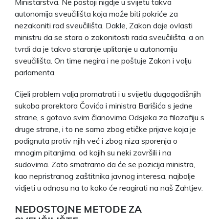
Ministarstva. Ne postoji nigdje u svijetu takva
autonomija sveučilišta koja može biti pokriće za
nezakoniti rad sveučilišta. Dakle, Zakon daje ovlasti
ministru da se stara o zakonitosti rada sveučilišta, a on
tvrdi da je takvo staranje uplitanje u autonomiju
sveučilišta. On time negira i ne poštuje Zakon i volju
parlamenta.
Cijeli problem valja promatrati i u svijetlu dugogodišnjih
sukoba prorektora Čovića i ministra Barišića s jedne
strane, s gotovo svim članovima Odsjeka za filozofiju s
druge strane, i to ne samo zbog etičke prijave koja je
podignuta protiv njih već i zbog niza sporenja o
mnogim pitanjima, od kojih su neki završili i na
sudovima. Zato smatramo da će se pozicija ministra,
kao nepristranog zaštitnika javnog interesa, najbolje
vidjeti u odnosu na to kako će reagirati na naš Zahtjev.
NEDOSTOJNE METODE ZA