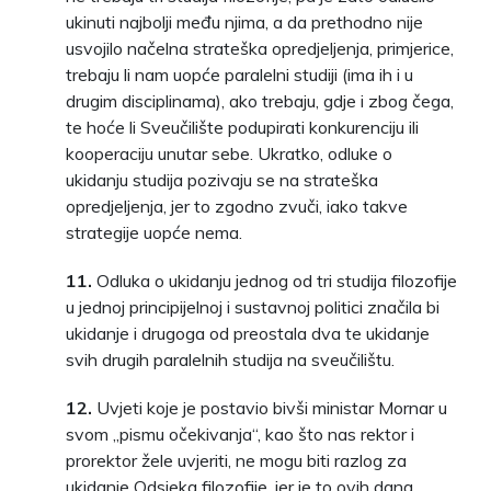
ukinuti najbolji među njima, a da prethodno nije
usvojilo načelna strateška opredjeljenja, primjerice,
trebaju li nam uopće paralelni studiji (ima ih i u
drugim disciplinama), ako trebaju, gdje i zbog čega,
te hoće li Sveučilište podupirati konkurenciju ili
kooperaciju unutar sebe. Ukratko, odluke o
ukidanju studija pozivaju se na strateška
opredjeljenja, jer to zgodno zvuči, iako takve
strategije uopće nema.
11.
Odluka o ukidanju jednog od tri studija filozofije
u jednoj principijelnoj i sustavnoj politici značila bi
ukidanje i drugoga od preostala dva te ukidanje
svih drugih paralelnih studija na sveučilištu.
12.
Uvjeti koje je postavio bivši ministar Mornar u
svom „pismu očekivanja“, kao što nas rektor i
prorektor žele uvjeriti, ne mogu biti razlog za
ukidanje Odsjeka filozofije, jer je to ovih dana