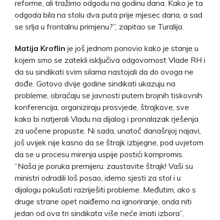
reforme, ali tražimo odgodu na godinu dana. Kako je ta
odgoda bila na stolu dva puta prije mjesec dana, a sad
se srlja u frontalnu primjenu?”, zapitao se Turalija.
Matija Kroflin
je još jednom ponovio kako je stanje u
kojem smo se zatekli isključiva odgovornost Vlade RH i
da su sindikati svim silama nastojali da do ovoga ne
dođe. Gotovo dvije godine sindikati ukazuju na
probleme, obraćaju se javnosti putem brojnih tiskovnih
konferencija, organiziraju prosvjede, štrajkove, sve
kako bi natjerali Vladu na dijalog i pronalazak rješenja
za uočene propuste. Ni sada, unatoč današnjoj najavi,
još uvijek nije kasno da se štrajk izbjegne, pod uvjetom
da se u procesu mirenja uspije postići kompromis.
“Naša je poruka premijeru: zaustavite štrajk! Vaši su
ministri odradili loš posao, idemo sjesti za stol i u
dijalogu pokušati razriješiti probleme. Međutim, ako s
druge strane opet naiđemo na ignoriranje, onda niti
jedan od ova tri sindikata više neće imati izbora”,