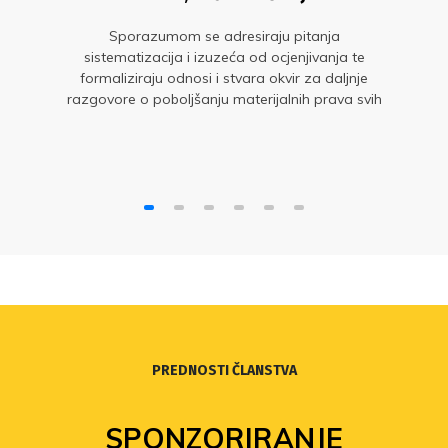
Sporazumom se adresiraju pitanja
sistematizacija i izuzeća od ocjenjivanja te
formaliziraju odnosi i stvara okvir za daljnje
razgovore o poboljšanju materijalnih prava svih
zaposlenih u obrazovanju i znanosti
PREDNOSTI ČLANSTVA
SPONZORIRANJE