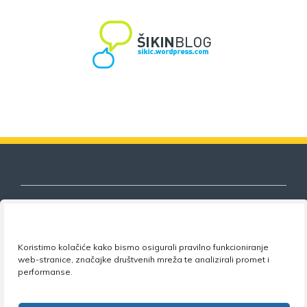
Nezavisni sindikat znanosti i visokog
Koristimo kolačiće kako bismo osigurali pravilno funkcioniranje
web-stranice, značajke društvenih mreža te analizirali promet i
obrazovanja
performanse.
Adresa:
Florijana Andrašeca 18A / VI kat
• 10 000
Zagreb •
Tel:
+385 1 4847 337
•
Email:
uprava@nsz.hr