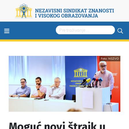
≡
Foto: NSZVO
Moguć novi štrajk u