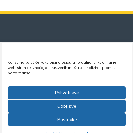
Nezavisni sindikat znanosti i visokog
Koristimo kolačiće kako bismo osigurali pravilno funkcioniranje
obrazovanja
web-stranice, značajke društvenih mreža te analizirali promet i
performanse.
Adresa:
Florijana Andrašeca 18A / VI kat
• 10 000
Zagreb •
Tel:
+385 1 4847 337
•
Email:
uprava@nsz.hr
•
Facebook:
NSZVO
Prihvati sve
Odbij sve
Postavke
©2026 Nezavisni sindikat znanosti i visokog obrazovanja