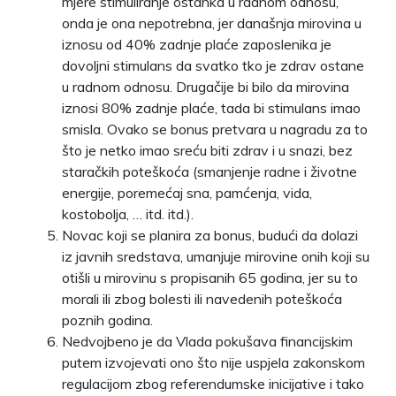
mjere stimuliranje ostanka u radnom odnosu,
onda je ona nepotrebna, jer današnja mirovina u
iznosu od 40% zadnje plaće zaposlenika je
dovoljni stimulans da svatko tko je zdrav ostane
u radnom odnosu. Drugačije bi bilo da mirovina
iznosi 80% zadnje plaće, tada bi stimulans imao
smisla. Ovako se bonus pretvara u nagradu za to
što je netko imao sreću biti zdrav i u snazi, bez
staračkih poteškoća (smanjenje radne i životne
energije, poremećaj sna, pamćenja, vida,
kostobolja, … itd. itd.).
Novac koji se planira za bonus, budući da dolazi
iz javnih sredstava, umanjuje mirovine onih koji su
otišli u mirovinu s propisanih 65 godina, jer su to
morali ili zbog bolesti ili navedenih poteškoća
poznih godina.
Nedvojbeno je da Vlada pokušava financijskim
putem izvojevati ono što nije uspjela zakonskom
regulacijom zbog referendumske inicijative i tako