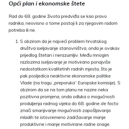
Opći plan i ekonomske štete
Rad do 68. godine života predviđa se kao pravo
radnika, neovisno o tome postoji li za njegovim radom
potreba ili ne.
S obzirom da je najveći problem hrvatskog
društva iseljavanje stanovništva, onda je ovakav
prijedlog štetan i nerazumljiv. Među mnogim
razlozima iseljavanje je motivirano ponajviše
nedostatkom kvalitetnih radnih mjesta, što je
pak posljedica neaktivne ekonomske politike
Vlade (na tragu „preporuka“ Europske komisije). S
obzirom da se na tom planu ne nazire neka
pozitivna promjena, onda odluka o mogućnosti
produljenja radnog vijeka do 68. godine
de facto
znači smanjivanje mogućnosti zapošljavanja
mladih te istovremeno zadržavanje manje
produktivne i manje motivirane radne snage.