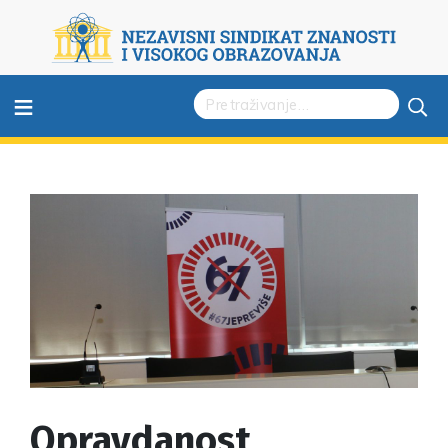
≡
Opravdanost