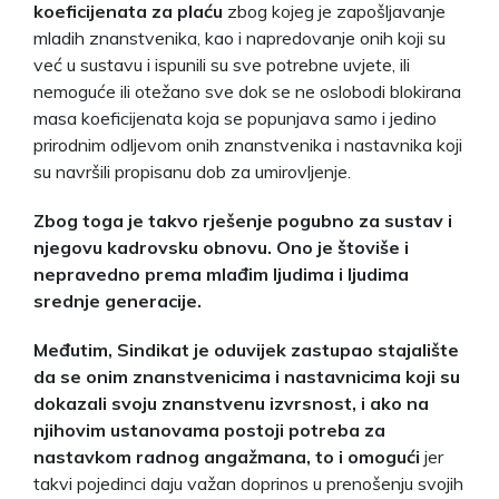
koeficijenata za plaću
zbog kojeg je zapošljavanje
mladih znanstvenika, kao i napredovanje onih koji su
već u sustavu i ispunili su sve potrebne uvjete, ili
nemoguće ili otežano sve dok se ne oslobodi blokirana
masa koeficijenata koja se popunjava samo i jedino
prirodnim odljevom onih znanstvenika i nastavnika koji
su navršili propisanu dob za umirovljenje.
Zbog toga je takvo rješenje pogubno za sustav i
njegovu kadrovsku obnovu. Ono je štoviše i
nepravedno prema mlađim ljudima i ljudima
srednje generacije.
Međutim, Sindikat je oduvijek zastupao stajalište
da se onim znanstvenicima i nastavnicima koji su
dokazali svoju znanstvenu izvrsnost, i ako na
njihovim ustanovama postoji potreba za
nastavkom radnog angažmana, to i omogući
jer
takvi pojedinci daju važan doprinos u prenošenju svojih