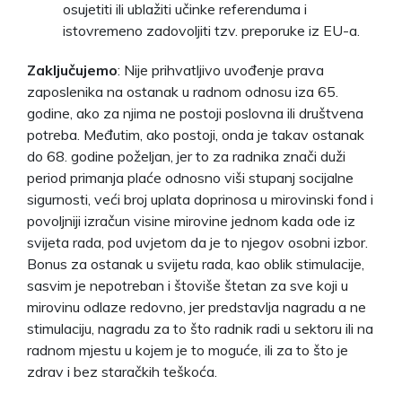
osujetiti ili ublažiti učinke referenduma i
istovremeno zadovoljiti tzv. preporuke iz EU-a.
Zaključujemo
: Nije prihvatljivo uvođenje prava
zaposlenika na ostanak u radnom odnosu iza 65.
godine, ako za njima ne postoji poslovna ili društvena
potreba. Međutim, ako postoji, onda je takav ostanak
do 68. godine poželjan, jer to za radnika znači duži
period primanja plaće odnosno viši stupanj socijalne
sigurnosti, veći broj uplata doprinosa u mirovinski fond i
povoljniji izračun visine mirovine jednom kada ode iz
svijeta rada, pod uvjetom da je to njegov osobni izbor.
Bonus za ostanak u svijetu rada, kao oblik stimulacije,
sasvim je nepotreban i štoviše štetan za sve koji u
mirovinu odlaze redovno, jer predstavlja nagradu a ne
stimulaciju, nagradu za to što radnik radi u sektoru ili na
radnom mjestu u kojem je to moguće, ili za to što je
zdrav i bez staračkih teškoća.