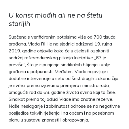
U korist mlađih ali ne na štetu
starijih
Suočena s verificiranim potpisima više od 700 tisuća
građana, Vlada RH je na sjednici održanoj 19. rujna
2019. godine objavila kako će u cijelosti ozakoniti
sadržaj referendumskog pitanja Inicijative „67 je
previše“, što je ispunjenje sindikalnih htijenja i volje
građana u potpunosti. Međutim, Vlada najavljuje i
dodatne intervencije u setu od šest drugih zakona čija
je svrha, prema izjavama premijera i ministra rada,
omogućiti rad do 68. godine života svima koji to žele.
Sindikat prema toj odluci Vlade ima znatne rezerve.
Naše neslaganje i zabrinutost odnose se na negativne
posljedice takvih rješenja i na općem i na posebnom
planu u sustavu znanosti i obrazovanja.