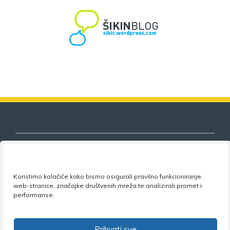
Koristimo kolačiće kako bismo osigurali pravilno funkcioniranje
Nezavisni sindikat znanosti i visokog
web-stranice, značajke društvenih mreža te analizirali promet i
obrazovanja
performanse.
Adresa:
Florijana Andrašeca 18A / VI kat
• 10 000
Zagreb •
Tel:
+385 1 4847 337
•
Email:
uprava@nsz.hr
Prihvati sve