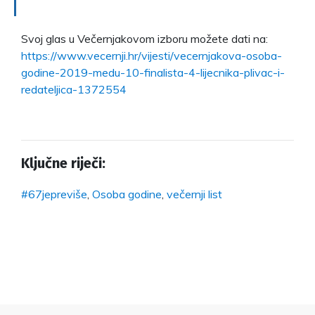
Svoj glas u Večernjakovom izboru možete dati na:
https://www.vecernji.hr/vijesti/vecernjakova-osoba-
godine-2019-medu-10-finalista-4-lijecnika-plivac-i-
redateljica-1372554
Ključne riječi:
#67jepreviše
,
Osoba godine
,
večernji list