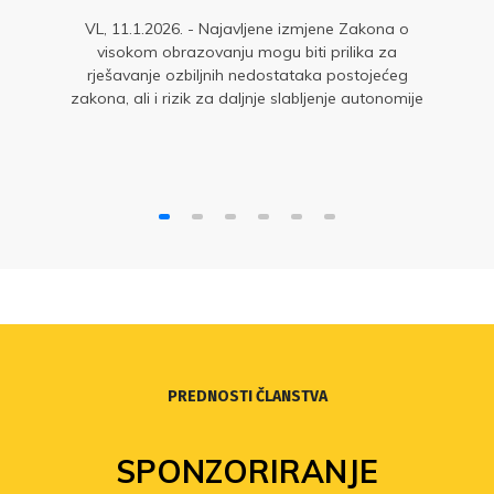
VL, 11.1.2026. - Najavljene izmjene Zakona o
visokom obrazovanju mogu biti prilika za
rješavanje ozbiljnih nedostataka postojećeg
zakona, ali i rizik za daljnje slabljenje autonomije
sveučilišta, ovisno o tome hoće li Ministarstvo taj
proces voditi stručno, odgovorno i uključivo
istaknuo je predsjednik Sindikata znanosti dr. sc.
Tvrtko Smital za Večernji list.
PREDNOSTI ČLANSTVA
SPONZORIRANJE