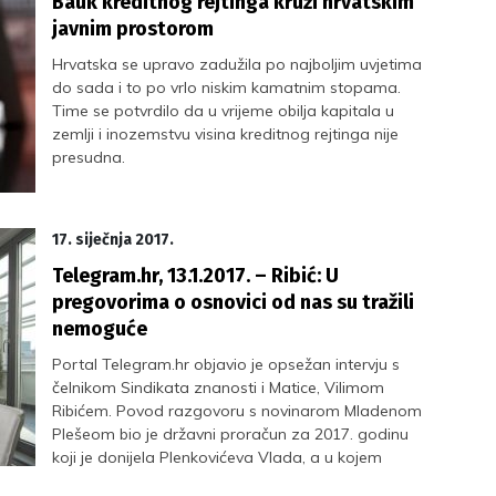
Bauk kreditnog rejtinga kruži hrvatskim
javnim prostorom
Hrvatska se upravo zadužila po najboljim uvjetima
do sada i to po vrlo niskim kamatnim stopama.
Time se potvrdilo da u vrijeme obilja kapitala u
zemlji i inozemstvu visina kreditnog rejtinga nije
presudna.
17. siječnja 2017.
Telegram.hr, 13.1.2017. – Ribić: U
pregovorima o osnovici od nas su tražili
nemoguće
Portal Telegram.hr objavio je opsežan intervju s
čelnikom Sindikata znanosti i Matice, Vilimom
Ribićem. Povod razgovoru s novinarom Mladenom
Plešeom bio je državni proračun za 2017. godinu
koji je donijela Plenkovićeva Vlada, a u kojem
unatoč rastrošnosti prema raznim interesnim