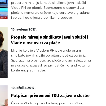
propalom mirenju između sindikata javnih službi i
Vlade RH po pitanju Sporazuma o osnovici za
plaće, o nemoralu države koja vara svoje građane
i bojazni od utjecaja politike na sudove.
16. svibnja 2017.
Propalo mirenje sindikata javnih službi i
Vlade o osnovici za plaće
Mirenje koje je s Vladom RH pokrenulo osam
sindikata javnih službi po pitanju potraživanja iz
Sporazuma o osnovici za plaće u javnim službama
nije uspjelo, izvijestili su javnost čelnici sindikata na
konferenciji za medije.
10. ožujka 2017.
Potpisan privremeni TKU za javne službe
Članovi Vladinog i sindikalnog pregovaračkog