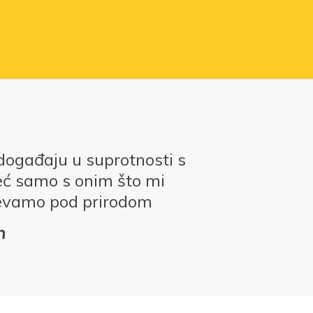
događaju u suprotnosti s
eć samo s onim što mi
evamo pod prirodom
n