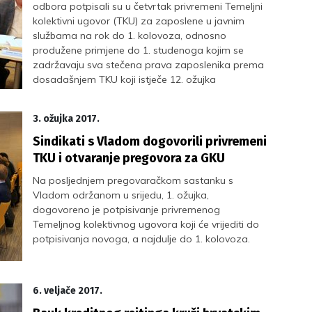
odbora potpisali su u četvrtak privremeni Temeljni
kolektivni ugovor (TKU) za zaposlene u javnim
službama na rok do 1. kolovoza, odnosno
produžene primjene do 1. studenoga kojim se
zadržavaju sva stečena prava zaposlenika prema
dosadašnjem TKU koji istječe 12. ožujka
3. ožujka 2017.
Sindikati s Vladom dogovorili privremeni
TKU i otvaranje pregovora za GKU
Na posljednjem pregovaračkom sastanku s
Vladom održanom u srijedu, 1. ožujka,
dogovoreno je potpisivanje privremenog
Temeljnog kolektivnog ugovora koji će vrijediti do
potpisivanja novoga, a najdulje do 1. kolovoza.
6. veljače 2017.