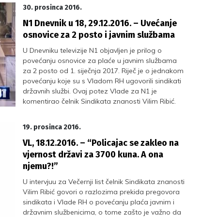
skupinama, ponovno nije bilo mjesta za dospjele
30. prosinca 2016.
obveze Vlade prema zaposlenima u javnim
N1 Dnevnik u 18, 29.12.2016. – Uvećanje
službama.
osnovice za 2 posto i javnim službama
U Dnevniku televizije N1 objavljen je prilog o
povećanju osnovice za plaće u javnim službama
za 2 posto od 1. siječnja 2017. Riječ je o jednakom
povećanju koje su s Vladom RH ugovorili sindikati
državnih službi. Ovaj potez Vlade za N1 je
komentirao čelnik Sindikata znanosti Vilim Ribić.
19. prosinca 2016.
VL, 18.12.2016. – “Policajac se zakleo na
vjernost državi za 3700 kuna. A ona
njemu?!”
U intervjuu za Večernji list čelnik Sindikata znanosti
Vilim Ribić govori o razlozima prekida pregovora
sindikata i Vlade RH o povećanju plaća javnim i
državnim službenicima, o tome zašto je važno da