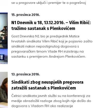
se u pregovore uključi i premijer te o pogrešnoj
briselskoj ekonomskoj doktrini koja je razvrgnula
partnerske odnose vlada i sindikata.
15. prosinca 2016.
N1 Dnevnik u 18, 13.12.2016. – Vilim Ribić:
tražimo sastanak s Plenkovićem
Gost Dnevnika N1 bio je predsjednik Matice
hrvatskih sindikata Vilim Ribić koji je pojasnio zašto
sindikati nakon nepostignutog dogovora s
pregovaračkim timom Vlade RH inzistiraju na
sastanku s premijerom Andrejom Plenkovićem.
13. prosinca 2016.
Sindikati zbog neuspjelih pregovora
zatražili sastanak s Plenkovićem
Čelnici sindikata javnih službi su na konferenciji za
medije obrazložili razloge zbog kojih nije došlo do
dogovora s Vladom RH oko realizacije