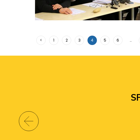
<
1
2
3
4
5
6
…
S