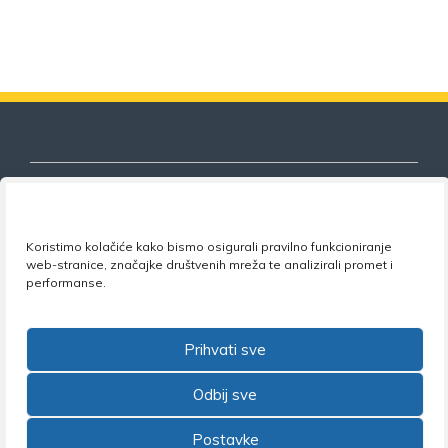
Koristimo kolačiće kako bismo osigurali pravilno funkcioniranje
Nezavisni sindikat znanosti i visokog
web-stranice, značajke društvenih mreža te analizirali promet i
obrazovanja
performanse.
Adresa:
Florijana Andrašeca 18A / VI kat
• 10 000
Zagreb •
Tel:
+385 1 4847 337
•
Email:
uprava@nsz.hr
Prihvati sve
•
Facebook:
NSZVO
Odbij sve
Postavke