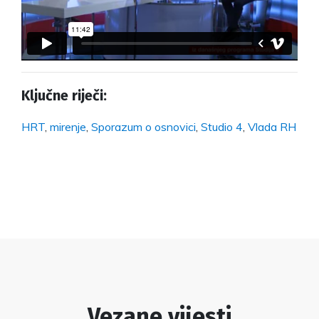
Ključne riječi:
HRT
,
mirenje
,
Sporazum o osnovici
,
Studio 4
,
Vlada RH
Vezane vijesti