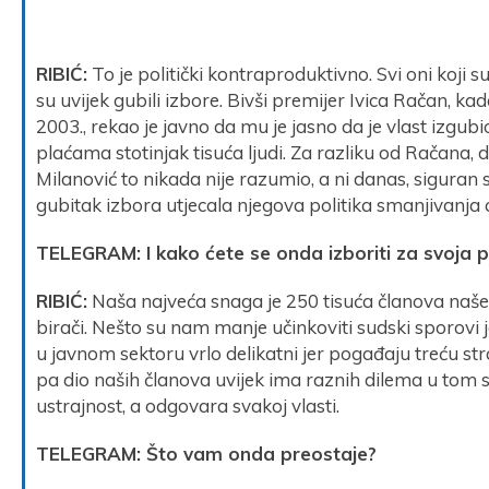
RIBIĆ:
To je politički kontraproduktivno. Svi oni koji su
su uvijek gubili izbore. Bivši premijer Ivica Račan, k
2003., rekao je javno da mu je jasno da je vlast izgub
plaćama stotinjak tisuća ljudi. Za razliku od Račana,
Milanović to nikada nije razumio, a ni danas, siguran 
gubitak izbora utjecala njegova politika smanjivanja c
TELEGRAM: I kako ćete se onda izboriti za svoja 
RIBIĆ:
Naša najveća snaga je 250 tisuća članova našeg 
birači. Nešto su nam manje učinkoviti sudski sporovi j
u javnom sektoru vrlo delikatni jer pogađaju treću stran
pa dio naših članova uvijek ima raznih dilema u tom s
ustrajnost, a odgovara svakoj vlasti.
TELEGRAM: Što vam onda preostaje?