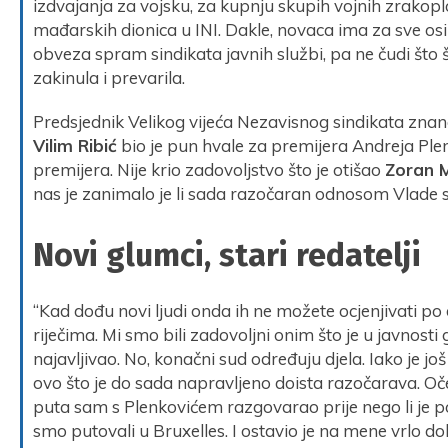
izdvajanja za vojsku, za kupnju skupih vojnih zrakop
mađarskih dionica u INI. Dakle, novaca ima za sve o
obveza spram sindikata javnih službi, pa ne čudi što 
zakinula i prevarila.
Predsjednik Velikog vijeća Nezavisnog sindikata znan
Vilim Ribić
bio je pun hvale za premijera Andreja Ple
premijera. Nije krio zadovoljstvo što je otišao
Zoran M
nas je zanimalo je li sada razočaran odnosom Vlade 
Novi glumci, stari redatelji
“Kad dođu novi ljudi onda ih ne možete ocjenjivati po 
riječima. Mi smo bili zadovoljni onim što je u javnosti
najavljivao. No, konačni sud određuju djela. Iako je j
ovo što je do sada napravljeno doista razočarava. Oč
puta sam s Plenkovićem razgovarao prije nego li je p
smo putovali u Bruxelles. I ostavio je na mene vrlo d