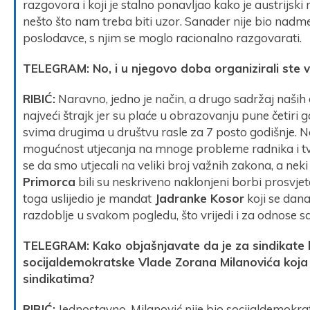
razgovora i koji je stalno ponavljao kako je austrijsk
nešto što nam treba biti uzor. Sanader nije bio nadme
poslodavce, s njim se moglo racionalno razgovarati.
TELEGRAM: No, i u njegovo doba organizirali ste ve
RIBIĆ:
Naravno, jedno je način, a drugo sadržaj naših
najveći štrajk jer su plaće u obrazovanju pune četiri
svima drugima u društvu rasle za 7 posto godišnje. No
mogućnost utjecanja na mnoge probleme radnika i tvrt
se da smo utjecali na veliki broj važnih zakona, a neki
Primorca
bili su neskriveno naklonjeni borbi prosvje
toga uslijedio je mandat
Jadranke Kosor
koji se dana
razdoblje u svakom pogledu, što vrijedi i za odnose s
TELEGRAM: Kako objašnjavate da je za sindikate 
socijaldemokratske Vlade Zorana Milanovića koja je
sindikatima?
RIBIĆ:
Jednostavno. Milanović nije bio socijaldemokra