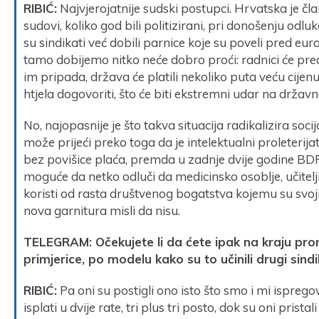
RIBIĆ:
Najvjerojatnije sudski postupci. Hrvatska je čla
sudovi, koliko god bili politizirani, pri donošenju odlu
su sindikati već dobili parnice koje su poveli pred eu
tamo dobijemo nitko neće dobro proći: radnici će pre
im pripada, država će platili nekoliko puta veću cijenu
htjela dogovoriti, što će biti ekstremni udar na državne
No, najopasnije je što takva situacija radikalizira soc
može prijeći preko toga da je intelektualni proleteri
bez povišice plaća, premda u zadnje dvije godine BDP
moguće da netko odluči da medicinsko osoblje, učitelji
koristi od rasta društvenog bogatstva kojemu su svojim
nova garnitura misli da nisu.
TELEGRAM: Očekujete li da ćete ipak na kraju prona
primjerice, po modelu kako su to učinili drugi sindi
RIBIĆ:
Pa oni su postigli ono isto što smo i mi ispregov
isplati u dvije rate, tri plus tri posto, dok su oni prist