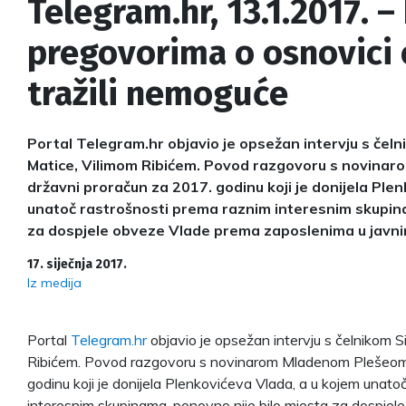
Telegram.hr, 13.1.2017. – 
pregovorima o osnovici 
tražili nemoguće
Portal Telegram.hr objavio je opsežan intervju s čeln
Matice, Vilimom Ribićem. Povod razgovoru s novinar
državni proračun za 2017. godinu koji je donijela Ple
unatoč rastrošnosti prema raznim interesnim skupina
za dospjele obveze Vlade prema zaposlenima u javn
17. siječnja 2017.
Iz medija
Portal
Telegram.hr
objavio je opsežan intervju s čelnikom S
Ribićem. Povod razgovoru s novinarom Mladenom Plešeom 
godinu koji je donijela Plenkovićeva Vlada, a u kojem unat
interesnim skupinama, ponovno nije bilo mjesta za dospje