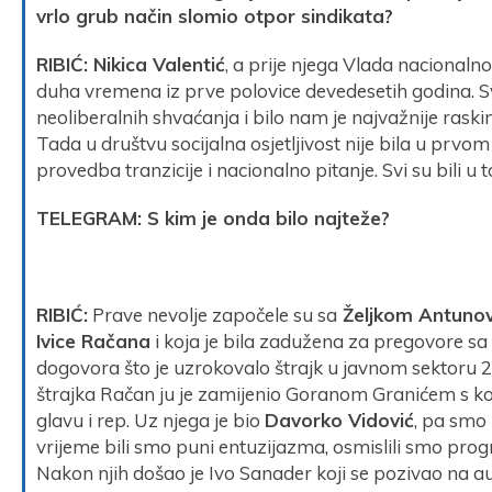
vrlo grub način slomio otpor sindikata?
RIBIĆ: Nikica Valentić
, a prije njega Vlada nacionalno
duha vremena iz prve polovice devedesetih godina. Sv
neoliberalnih shvaćanja i bilo nam je najvažnije raskin
Tada u društvu socijalna osjetljivost nije bila u prvom
provedba tranzicije i nacionalno pitanje. Svi su bili u 
TELEGRAM: S kim je onda bilo najteže?
RIBIĆ:
Prave nevolje započele su sa
Željkom Antunov
Ivice Račana
i koja je bila zadužena za pregovore sa 
dogovora što je uzrokovalo štrajk u javnom sektoru 
štrajka Račan ju je zamijenio Goranom Granićem s ko
glavu i rep. Uz njega je bio
Davorko Vidović
, pa smo 
vrijeme bili smo puni entuzijazma, osmislili smo pro
Nakon njih došao je Ivo Sanader koji se pozivao na aus