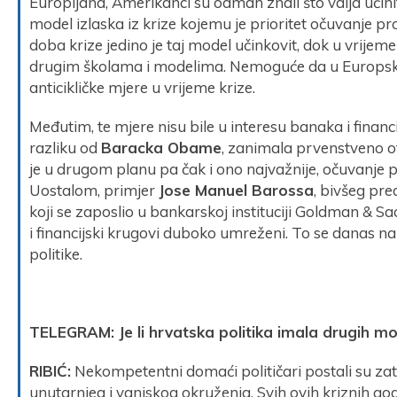
Europljana, Amerikanci su odmah znali što valja učiniti:
model izlaska iz krize kojemu je prioritet očuvanje pr
doba krize jedino je taj model učinkovit, dok u vrijeme
drugim školama i modelima. Nemoguće da u Europskoj 
anticikličke mjere u vrijeme krize.
Međutim, te mjere nisu bile u interesu banaka i financijs
razliku od
Baracka Obame
, zanimala prvenstveno ot
je u drugom planu pa čak i ono najvažnije, očuvanje p
Uostalom, primjer
Jose Manuel Barossa
, bivšeg pre
koji se zaposlio u bankarskoj instituciji Goldman & Sa
i financijski krugovi duboko umreženi. To se danas nazi
politike.
TELEGRAM: Je li hrvatska politika imala drugih m
RIBIĆ:
Nekompetentni domaći političari postali su za
unutarnjeg i vanjskog okruženja. Svih ovih kriznih godi