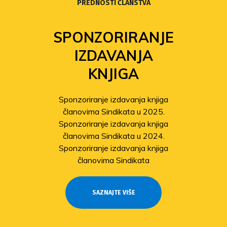
PREDNOSTI ČLANSTVA
FOND
SOLIDARNOSTI
Povećanje isplata iz Fonda
solidarnosti
Sindikat pomaže članovima
pogođenima potresom
Odobrene isplate pomoći članovima
stradalima u potresu
SAZNAJTE VIŠE