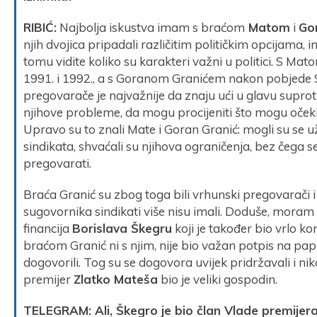
RIBIĆ:
Najbolja iskustva imam s braćom
Matom
i
Go
njih dvojica pripadali različitim političkim opcijama, im
tomu vidite koliko su karakteri važni u politici. S 
1991. i 1992., a s Goranom Granićem nakon pobjede
pregovarače je najvažnije da znaju ući u glavu supro
njihove probleme, da mogu procijeniti što mogu očeki
Upravo su to znali Mate i Goran Granić: mogli su se 
sindikata, shvaćali su njihova ograničenja, bez čega 
pregovarati.
Braća Granić su zbog toga bili vrhunski pregovarači i 
sugovornika sindikati više nisu imali. Doduše, mora
financija
Borislava Škegru
koji je također bio vrlo kore
braćom Granić ni s njim, nije bio važan potpis na pap
dogovorili. Tog su se dogovora uvijek pridržavali i nika
premijer
Zlatko Mateša
bio je veliki gospodin.
TELEGRAM: Ali, Škegro je bio član Vlade premijera 