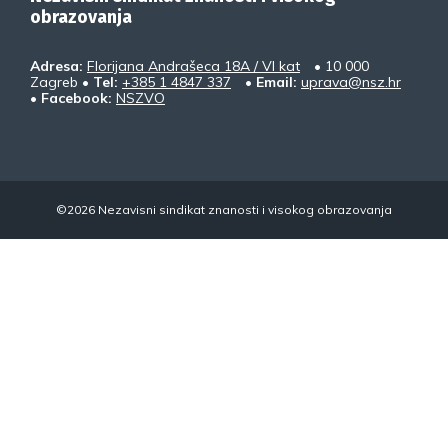
obrazovanja
Adresa:
Florijana Andrašeca 18A / VI kat
• 10 000
Zagreb •
Tel:
+385 1 4847 337
•
Email:
uprava@nsz.hr
•
Facebook:
NSZVO
©2026 Nezavisni sindikat znanosti i visokog obrazovanja