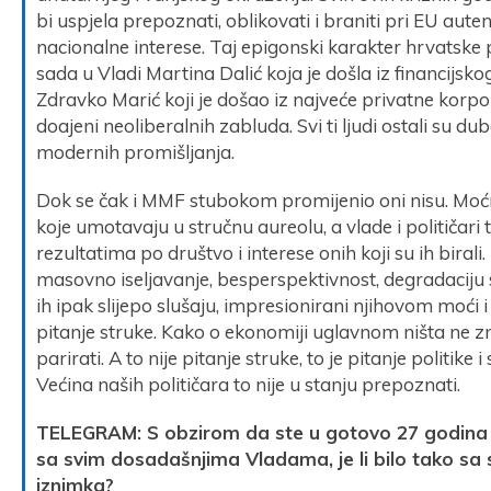
bi uspjela prepoznati, oblikovati i braniti pri EU aut
nacionalne interese. Taj epigonski karakter hrvatske po
sada u Vladi Martina Dalić koja je došla iz financijskog
Zdravko Marić koji je došao iz najveće privatne korpora
doajeni neoliberalnih zabluda. Svi ti ljudi ostali su 
modernih promišljanja.
Dok se čak i MMF stubokom promijenio oni nisu. Moćni
koje umotavaju u stručnu aureolu, a vlade i političari
rezultatima po društvo i interese onih koji su ih birali.
masovno iseljavanje, besperspektivnost, degradaciju sv
ih ipak slijepo slušaju, impresionirani njihovom moći i
pitanje struke. Kako o ekonomiji uglavnom ništa ne zna
parirati. A to nije pitanje struke, to je pitanje politike i
Većina naših političara to nije u stanju prepoznati.
TELEGRAM: S obzirom da ste u gotovo 27 godina u
sa svim dosadašnjima Vladama, je li bilo tako sa s
iznimka?