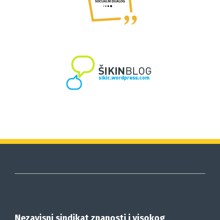
Nezavisni sindikat znanosti i visokog