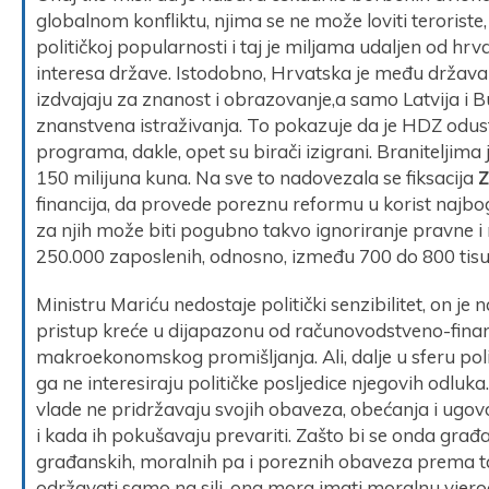
globalnom konfliktu, njima se ne može loviti teroriste,
političkoj popularnosti i taj je miljama udaljen od hrv
interesa države. Istodobno, Hrvatska je među držav
izdvajaju za znanost i obrazovanje,a samo Latvija i 
znanstvena istraživanja. To pokazuje da je HDZ odu
programa, dakle, opet su birači izigrani. Braniteljima
150 milijuna kuna. Na sve to nadovezala se fiksacija
Z
financija, da provede poreznu reformu u korist najbog
za njih može biti pogubno takvo ignoriranje pravne
250.000 zaposlenih, odnosno, između 700 do 800 tisu
Ministru Mariću nedostaje politički senzibilitet, on je 
pristup kreće u dijapazonu od računovodstveno-fina
makroekonomskog promišljanja. Ali, dalje u sferu pol
ga ne interesiraju političke posljedice njegovih odluk
vlade ne pridržavaju svojih obaveza, obećanja i ugo
i kada ih pokušavaju prevariti. Zašto bi se onda građan
građanskih, moralnih pa i poreznih obaveza prema ta
održavati samo na sili, ona mora imati moralnu vjer