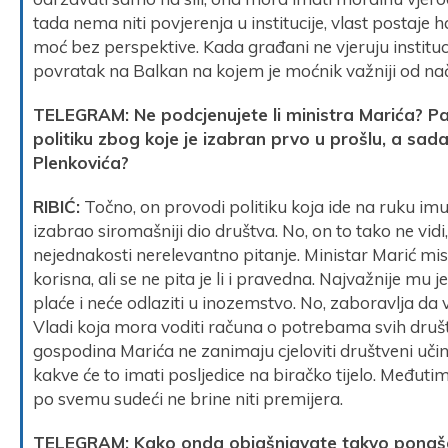
tada nema niti povjerenja u institucije, vlast postaje ha
moć bez perspektive. Kada građani ne vjeruju institu
povratak na Balkan na kojem je moćnik važniji od nač
TELEGRAM: Ne podcjenujete li ministra Marića? P
politiku zbog koje je izabran prvo u prošlu, a sad
Plenkovića?
RIBIĆ:
Točno, on provodi politiku koja ide na ruku imuć
izabrao siromašniji dio društva. No, on to tako ne vid
nejednakosti nerelevantno pitanje. Ministar Marić mi
korisna, ali se ne pita je li i pravedna. Najvažnije mu 
plaće i neće odlaziti u inozemstvo. No, zaboravlja da 
Vladi koja mora voditi računa o potrebama svih društv
gospodina Marića ne zanimaju cjeloviti društveni učin
kakve će to imati posljedice na biračko tijelo. Međuti
po svemu sudeći ne brine niti premijera.
TELEGRAM: Kako onda objašnjavate takvo ponašan