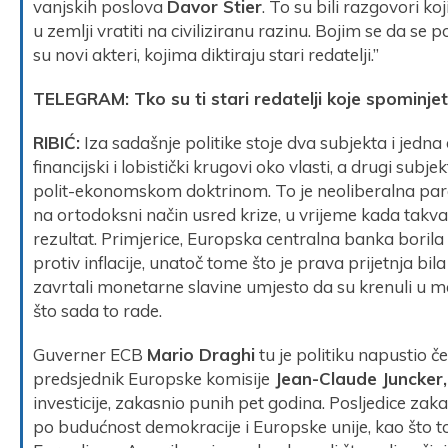
vanjskih poslova
Davor Stier
. To su bili razgovori ko
u zemlji vratiti na civiliziranu razinu. Bojim se da se 
su novi akteri, kojima diktiraju stari redatelji.”
TELEGRAM: Tko su ti stari redatelji koje spominje
RIBIĆ:
Iza sadašnje politike stoje dva subjekta i jedna
financijski i lobistički krugovi oko vlasti, a drugi subj
polit-ekonomskom doktrinom. To je neoliberalna para
na ortodoksni način usred krize, u vrijeme kada takva
rezultat. Primjerice, Europska centralna banka borila se 
protiv inflacije, unatoč tome što je prava prijetnja bila d
zavrtali monetarne slavine umjesto da su krenuli u 
što sada to rade.
Guverner ECB
Mario Draghi
tu je politiku napustio če
predsjednik Europske komisije
Jean-Claude Juncker,
investicije, zakasnio punih pet godina. Posljedice zaka
po budućnost demokracije i Europske unije, kao što t