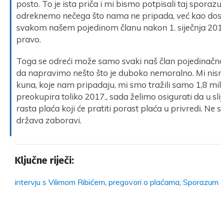
posto. To je ista priča i mi bismo potpisali taj sporaz
odreknemo nečega što nama ne pripada, već kao dos
svakom našem pojedinom članu nakon 1. siječnja 20
pravo.
Toga se odreći može samo svaki naš član pojedinačno
da napravimo nešto što je duboko nemoralno. Mi nismo 
kuna, koje nam pripadaju, mi smo tražili samo 1,8 mili
preokupira toliko 2017., sada želimo osigurati da u 
rasta plaća koji će pratiti porast plaća u privredi. Ne
država zaboravi.
Ključne riječi:
intervju s Vilimom Ribićem
,
pregovori o plaćama
,
Sporazum 