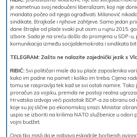
je nametnuo svoj nedoučeni liberalizam, koji nije doni
mandata počeo od njega ograđivati. Milanović nikada 
sindikate, štrajkaše i njihove zahtjeve. Samo jedan pr
dane štrajke od plaće svaki put osim u rujnu 2015. g
izbore. Sada je na sreću došlo do promjena u SDP-u, p
komunikacija između socijaldemokrata i sindikata biti
TELEGRAM: Zašto ne nalazite zajednički jezik s V
RIBIĆ:
Svi političari misle da su plaće zaposlenika v
kako im padne na pamet i koliko im treba. Cijena rada
tomu se raspravlja tek kad se svi ostali namire. Tako j
proračun za vojsku, premda ne postoji realna ugroz
Hrvatska izdvaja veći postotak BDP-a za obranu od 
koje su joj slične po ekonomskoj snazi. Ministar obra
uspio se izboriti na krilima NATO službenice u odori 
vojni budžet.
Onaj tko misli da je nabava eskadrile borbenih avion