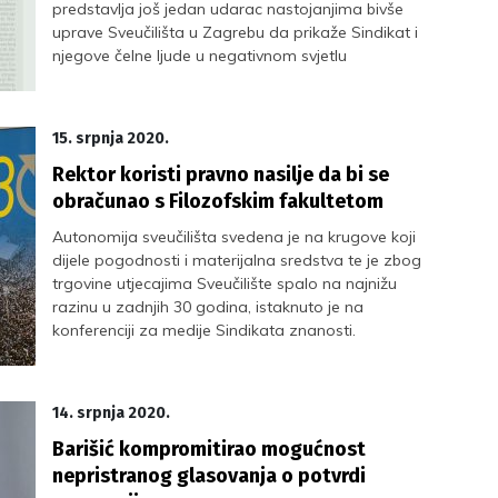
predstavlja još jedan udarac nastojanjima bivše
uprave Sveučilišta u Zagrebu da prikaže Sindikat i
njegove čelne ljude u negativnom svjetlu
15. srpnja 2020.
Rektor koristi pravno nasilje da bi se
obračunao s Filozofskim fakultetom
Autonomija sveučilišta svedena je na krugove koji
dijele pogodnosti i materijalna sredstva te je zbog
trgovine utjecajima Sveučilište spalo na najnižu
razinu u zadnjih 30 godina, istaknuto je na
konferenciji za medije Sindikata znanosti.
14. srpnja 2020.
Barišić kompromitirao mogućnost
nepristranog glasovanja o potvrdi