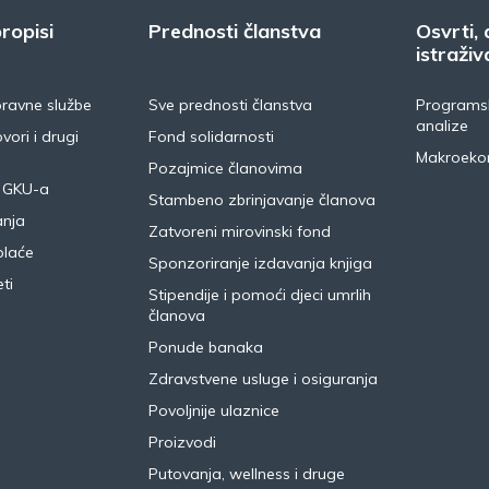
ropisi
Prednosti članstva
Osvrti, 
istraživ
pravne službe
Sve prednosti članstva
Programsk
analize
vori i drugi
Fond solidarnosti
Makroeko
Pozajmice članovima
 GKU-a
Stambeno zbrinjavanje članova
anja
Zatvoreni mirovinski fond
plaće
Sponzoriranje izdavanja knjiga
ti
Stipendije i pomoći djeci umrlih
članova
Ponude banaka
Zdravstvene usluge i osiguranja
Povoljnije ulaznice
Proizvodi
Putovanja, wellness i druge