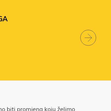
GA
 biti promjena koju želimo