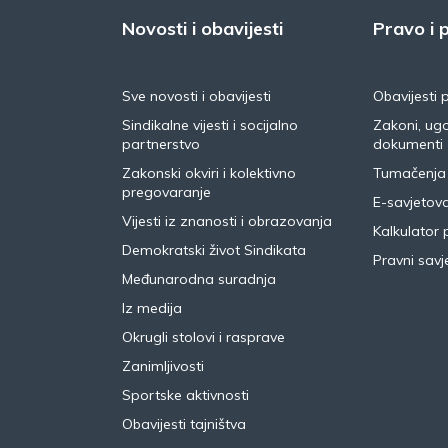
Novosti i obavijesti
Pravo i p
Sve novosti i obavijesti
Obavijesti 
Sindikalne vijesti i socijalno
Zakoni, ugo
partnerstvo
dokumenti
Zakonski okviri i kolektivno
Tumačenja
pregovaranje
E-savjetov
Vijesti iz znanosti i obrazovanja
Kalkulator 
Demokratski život Sindikata
Pravni savje
Međunarodna suradnja
Iz medija
Okrugli stolovi i rasprave
Zanimljivosti
Sportske aktivnosti
Obavijesti tajništva