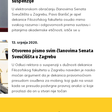
suspenzije
U elektronskom obraćanju članovima Senata
Sveučilišta u Zagrebu, Pavo Barišić je apel
dekanice Filozofskog fakulteta osudio mimo
svakog razuma i odgovornosti prema sustavu i
pitanjima akademske etičnosti, ističe se u
priopćenju za javnost Sindikata znanosti
13. srpnja 2020.
Otvoreno pismo svim članovima Senata
Sveučilišta u Zagrebu
U Odluci rektora o suspenziji s dužnosti dekanice
Filozofskog fakulteta u Zagrebu naveden je naoko
moćan argument da je dekanica pravomoćnom
presudom osuđena za mobing, koji gubi na snazi
kada se presuda podvrgne pravnoj analizi iz koje
proizlazi da on u stvari nije točan