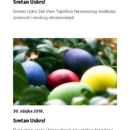
Sretan Uskrs!
Sretan Uskrs želi Vam Tajništvo Nezavisnog sindikata
znanosti i visokog obrazovanja!
30. ožujka 2018.
Sretan Uskrs!
Puno mira, sreće i blagostanja za uskršnje blagdane