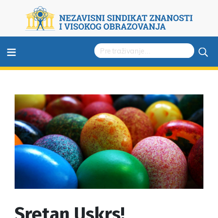
≡
Sretan Uskrs!