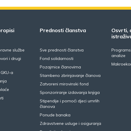
ropisi
Prednosti članstva
Osvrti, 
istraživ
pravne službe
Sve prednosti članstva
Programsk
analize
vori i drugi
Fond solidarnosti
Makroeko
Pozajmice članovima
 GKU-a
Stambeno zbrinjavanje članova
anja
Zatvoreni mirovinski fond
plaće
Sponzoriranje izdavanja knjiga
ti
Stipendije i pomoći djeci umrlih
članova
Ponude banaka
Zdravstvene usluge i osiguranja