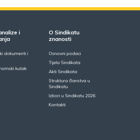
analize i
O Sindikatu
anja
znanosti
i dokumenti i
Osnovni podaci
Tijela Sindikata
nomski kutak
Akti Sindikata
Struktura članstva u
Sindikatu
Izbori u Sindikatu 2026
Kontakti