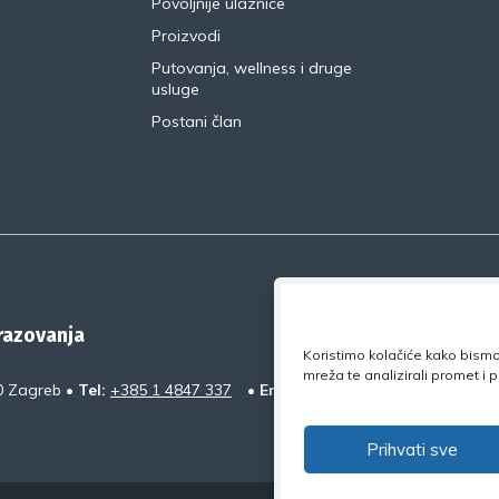
Povoljnije ulaznice
Proizvodi
Putovanja, wellness i druge
usluge
Postani član
brazovanja
Koristimo kolačiće kako bismo 
mreža te analizirali promet i
0 Zagreb •
Tel:
+385 1 4847 337
•
Email:
uprava@nsz.hr
•
Faceb
Prihvati sve