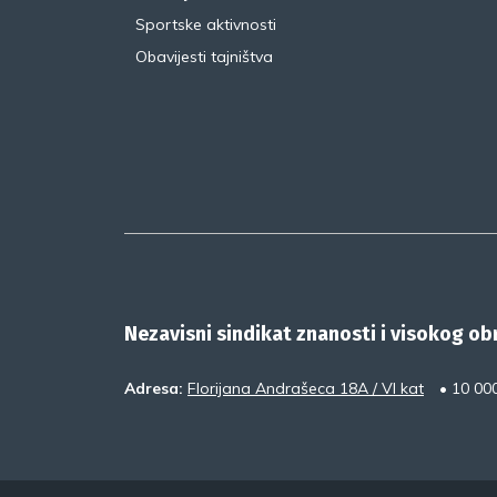
Sportske aktivnosti
Obavijesti tajništva
Nezavisni sindikat znanosti i visokog o
Adresa:
Florijana Andrašeca 18A / VI kat
• 10 00