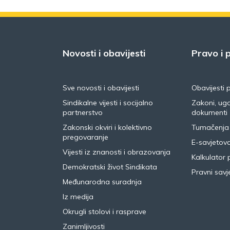
Novosti i obavijesti
Pravo i p
Sve novosti i obavijesti
Obavijesti 
Sindikalne vijesti i socijalno
Zakoni, ugo
partnerstvo
dokumenti
Zakonski okviri i kolektivno
Tumačenja
pregovaranje
E-savjetov
Vijesti iz znanosti i obrazovanja
Kalkulator 
Demokratski život Sindikata
Pravni savje
Međunarodna suradnja
Iz medija
Okrugli stolovi i rasprave
Zanimljivosti