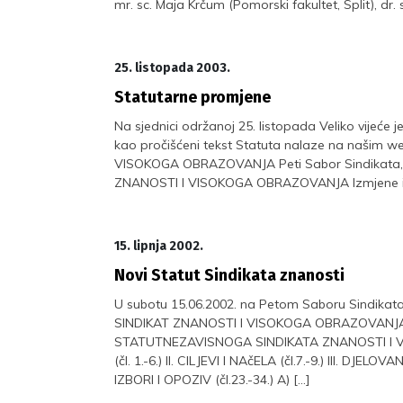
mr. sc. Maja Krčum (Pomorski fakultet, Split), dr. 
25. listopada 2003.
Statutarne promjene
Na sjednici održanoj 25. listopada Veliko vijeće 
kao pročišćeni tekst Statuta nalaze na našim 
VISOKOGA OBRAZOVANJA Peti Sabor Sindikata, 
ZNANOSTI I VISOKOGA OBRAZOVANJA Izmjene i do
15. lipnja 2002.
Novi Statut Sindikata znanosti
U subotu 15.06.2002. na Petom Saboru Sindikata
SINDIKAT ZNANOSTI I VISOKOGA OBRAZOVANJA Pet
STATUTNEZAVISNOGA SINDIKATA ZNANOSTI I
(čl. 1.-6.) II. CILJEVI I NAčELA (čl.7.-9.) III. DJEL
IZBORI I OPOZIV (čl.23.-34.) A) […]