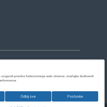
osigurali pravilno funkcioniranje web-stranice, značajke društvenih
 performanse.
ook:
NSZVO
Odbij sve
Postavke