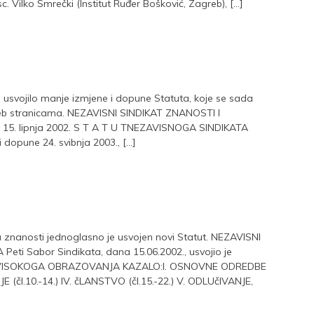
sc. Vilko Smrečki (Institut Ruđer Bošković, Zagreb), […]
je usvojilo manje izmjene i dopune Statuta, koje se sada
web stranicama. NEZAVISNI SINDIKAT ZNANOSTI I
15. lipnja 2002. S T A T U TNEZAVISNOGA SINDIKATA
pune 24. svibnja 2003., […]
 znanosti jednoglasno je usvojen novi Statut. NEZAVISNI
i Sabor Sindikata, dana 15.06.2002., usvojio je
 VISOKOGA OBRAZOVANJA KAZALO:I. OSNOVNE ODREDBE
OVANJE (čl.10.-14.) IV. čLANSTVO (čl.15.-22.) V. ODLUčIVANJE,