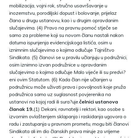
mobilizacija, vojni rok, stručno usavršavanje u
inozemstvu, porodiljski dopust i bolovanje, prijelaz
člana u drugu ustanovu, kao i u drugim opravdanim
slučajevima. (4) Pravo na pravnu pomoć stječe se
samo za probleme koji su novom članu nastali nakon
datuma ispunjenja evidencijskoga listića, osim u
iznimnim slučajevima o kojima odlučuje Tajništvo
Sindikata. (5) članovi se u pravilu učlanjuju u podružnici,
osim iznimno izvan podružnice u opravdanim
slučajevima o kojima odlučuje Malo vijeće ili su predvi?
eni ovim Statutom. (6) Kada član nije učlanjen u
podružnicu može uživati prava i povoljnosti koje pruža
podružnica samo uz suglasnost povjerenika na
ustanovi na kojoj radi ili sura?uje.
čelnici ustanova
članak 19.
(1) Dekani, ravnatelji i rektori, kao osobe s
izvornim ovlaštenjem sklapanja i raskidanja ugovora o
radu i zastupanja u pravnom prometu, mogu biti članovi
Sindikata ali im dio članskih prava miruje za vrijeme