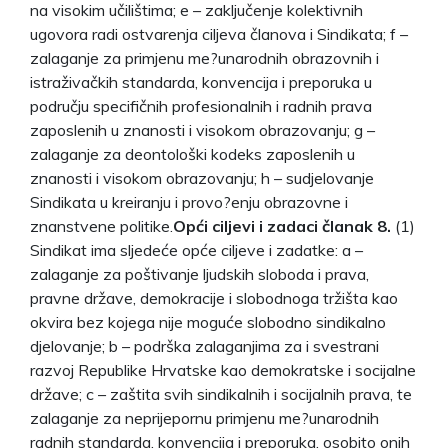
na visokim učilištima; e – zaključenje kolektivnih
ugovora radi ostvarenja ciljeva članova i Sindikata; f –
zalaganje za primjenu me?unarodnih obrazovnih i
istraživačkih standarda, konvencija i preporuka u
području specifičnih profesionalnih i radnih prava
zaposlenih u znanosti i visokom obrazovanju; g –
zalaganje za deontološki kodeks zaposlenih u
znanosti i visokom obrazovanju; h – sudjelovanje
Sindikata u kreiranju i provo?enju obrazovne i
znanstvene politike.
Opći ciljevi i zadaci članak 8.
(1)
Sindikat ima sljedeće opće ciljeve i zadatke: a –
zalaganje za poštivanje ljudskih sloboda i prava,
pravne države, demokracije i slobodnoga tržišta kao
okvira bez kojega nije moguće slobodno sindikalno
djelovanje; b – podrška zalaganjima za i svestrani
razvoj Republike Hrvatske kao demokratske i socijalne
države; c – zaštita svih sindikalnih i socijalnih prava, te
zalaganje za neprijepornu primjenu me?unarodnih
radnih standarda, konvencija i preporuka, osobito onih