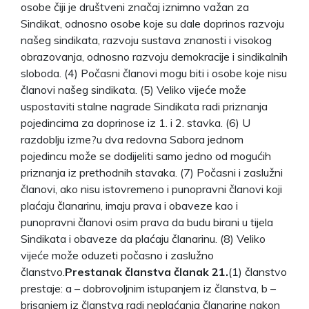
osobe čiji je društveni značaj iznimno važan za
Sindikat, odnosno osobe koje su dale doprinos razvoju
našeg sindikata, razvoju sustava znanosti i visokog
obrazovanja, odnosno razvoju demokracije i sindikalnih
sloboda. (4) Počasni članovi mogu biti i osobe koje nisu
članovi našeg sindikata. (5) Veliko vijeće može
uspostaviti stalne nagrade Sindikata radi priznanja
pojedincima za doprinose iz 1. i 2. stavka. (6) U
razdoblju izme?u dva redovna Sabora jednom
pojedincu može se dodijeliti samo jedno od mogućih
priznanja iz prethodnih stavaka. (7) Počasni i zaslužni
članovi, ako nisu istovremeno i punopravni članovi koji
plaćaju članarinu, imaju prava i obaveze kao i
punopravni članovi osim prava da budu birani u tijela
Sindikata i obaveze da plaćaju članarinu. (8) Veliko
vijeće može oduzeti počasno i zaslužno
članstvo.
Prestanak članstva članak 21.
(1) članstvo
prestaje: a – dobrovoljnim istupanjem iz članstva, b –
brisanjem iz članstva radi neplaćanja članarine nakon