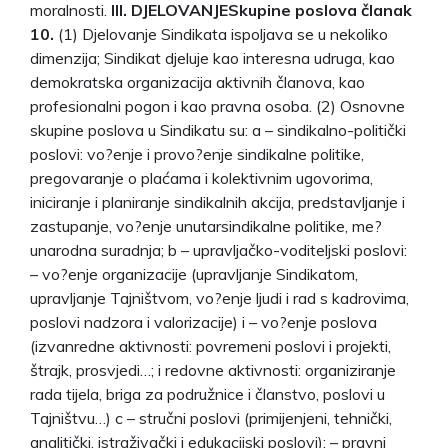
moralnosti.
III. DJELOVANJE
Skupine poslova članak
10.
(1) Djelovanje Sindikata ispoljava se u nekoliko
dimenzija; Sindikat djeluje kao interesna udruga, kao
demokratska organizacija aktivnih članova, kao
profesionalni pogon i kao pravna osoba. (2) Osnovne
skupine poslova u Sindikatu su: a – sindikalno-politički
poslovi: vo?enje i provo?enje sindikalne politike,
pregovaranje o plaćama i kolektivnim ugovorima,
iniciranje i planiranje sindikalnih akcija, predstavljanje i
zastupanje, vo?enje unutarsindikalne politike, me?
unarodna suradnja; b – upravljačko-voditeljski poslovi:
– vo?enje organizacije (upravljanje Sindikatom,
upravljanje Tajništvom, vo?enje ljudi i rad s kadrovima,
poslovi nadzora i valorizacije) i – vo?enje poslova
(izvanredne aktivnosti: povremeni poslovi i projekti,
štrajk, prosvjedi…; i redovne aktivnosti: organiziranje
rada tijela, briga za podružnice i članstvo, poslovi u
Tajništvu…) c – stručni poslovi (primijenjeni, tehnički,
analitički, istraživački i edukacijski poslovi): – pravni