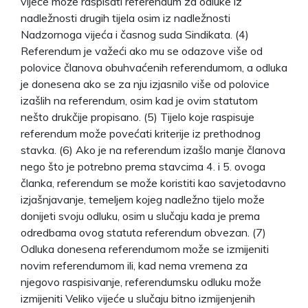
vijeće može raspisati referendum za odluke iz
nadležnosti drugih tijela osim iz nadležnosti
Nadzornoga vijeća i časnog suda Sindikata. (4)
Referendum je važeći ako mu se odazove više od
polovice članova obuhvaćenih referendumom, a odluka
je donesena ako se za nju izjasnilo više od polovice
izašlih na referendum, osim kad je ovim statutom
nešto drukčije propisano. (5) Tijelo koje raspisuje
referendum može povećati kriterije iz prethodnog
stavka. (6) Ako je na referendum izašlo manje članova
nego što je potrebno prema stavcima 4. i 5. ovoga
članka, referendum se može koristiti kao savjetodavno
izjašnjavanje, temeljem kojeg nadležno tijelo može
donijeti svoju odluku, osim u slučaju kada je prema
odredbama ovog statuta referendum obvezan. (7)
Odluka donesena referendumom može se izmijeniti
novim referendumom ili, kad nema vremena za
njegovo raspisivanje, referendumsku odluku može
izmijeniti Veliko vijeće u slučaju bitno izmijenjenih