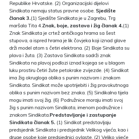
Republike Hrvatske. (2) Organizacijski dijelovi
Sindikata nemaju status pravne osobe.
Sjedište
članak 3.
(1) Sjedište Sindikata je u Zagrebu, Trg
maršala Tita 4.
Znak, boje, zastava i žig članak 4.
(1)
Znak Sindikata je crtež antičkoga hrama sa šest
stupova, a ispred hrama je lik čovjeka koji iznad glave
drži model atom s četiri elektrona. (2) Boje Sindikata su
plava i žuta. (3) Zastava Sindikata sadrži znak
Sindikata na plavoj podlozi iznad kojega se u blagom
luku prostiru četiri žute petokrake zvijezde. (4) Sindikat
ima žig okrugloga oblika s punim nazivom i znakom
Sindikata. Sindikat može upotrijebiti i žig pravokutnoga
oblika s punim nazivom bez znaka. (5) Sindikalna tijela
mogu imati svoj žig. (6) Podružnice moraju imati svoj
žig s punim nazivom Sindikata, imenom podružnice i
znakom Sindikata.
Predstavljanje i zastupanje
Sindikata članak 5.
(1) Sindikat predstavljaju
predsjednik Sindikata i predsjednik Velikog vijeća, kao i
druge osobe koje predsjednici ovlaste. (2) Veliko vijeće