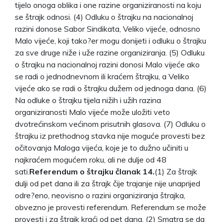
tijelo onoga oblika i one razine organiziranosti na koju
se štrajk odnosi. (4) Odluku o štrajku na nacionalnoj
razini donose Sabor Sindikata, Veliko vijeće, odnosno
Malo vijeće, koji tako?er mogu donijeti i odluku o štrajku
za sve druge niže i uže razine organiziranja. (5) Odluku
o štrajku na nacionalnoj razini donosi Malo vijeće ako
se radi o jednodnevnom ili kraćem štrajku, a Veliko
vijeće ako se radi o štrajku dužem od jednoga dana. (6)
Na odluke o štrajku tijela nižih i užih razina
organiziranosti Malo vijeće može uložiti veto
dvotrećinskom većinom prisutnih glasova. (7) Odluku o
štrajku iz prethodnog stavka nije moguće provesti bez
očitovanja Maloga vijeća, koje je to dužno učiniti u
najkraćem mogućem roku, ali ne dulje od 48
sati.
Referendum o štrajku članak 14.
(1) Za štrajk
dulji od pet dana ili za štrajk čije trajanje nije unaprijed
odre?eno, neovisno o razini organiziranja štrajka,
obvezno je provesti referendum. Referendum se može
provesti i za štrajk kraći od pet dana. (2) Smatra se da