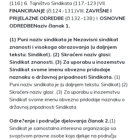
(116.) 6. Tajništvo Sindikata (117.-123.)VII.
FINANCIRANJE
(čl.124.-131.)VIII.
ZAVRŠNE I
PRIJELAZNE ODREDBE
(čl.132.-138.) I.
OSNOVNE
ODREDBE
Naziv članak 1.
(1) Puni naziv sindikata je
Nezavisni sindikat
znanosti i visokoga obrazovanja
(u daljnjem
tekstu: Sindikat). (2) Skraćeni naziv glasi:
Sindikat znanosti
. (3) Za uporabu u inozemstvu
Sindikat svome imenu obvezno pridodaje
naznaku o državnoj pripadnosti Sindikata.
(1)
Puni naziv sindikata je (u daljnjem tekstu: Sindikat).(2)
Skraćeni naziv glasi: .(3) Za uporabu u inozemstvu
Sindikat svome imenu obvezno pridodaje naznaku o
državnoj pripadnosti Sindikata.
Odre?enje i područje djelovanja članak 2.
(1)
Sindikat je samostalna interesna organizacija sa
svojstvom pravne osobe koja djeluje na području