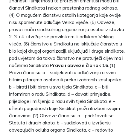
znanosti i umjetnosti te profesori emeritusi mogu biti
članovi Sindikata i nakon prestanka radnog odnosa.
(4) O mogućem članstvu ostalih kategorija koje ovdje
nisu spomenute odlučuje Veliko vijeće. (5) Obveze,
prava i način sindikalnog organiziranja osoba iz stavka
2. 3. i 4. utvr?uje se pravilnikom ili odlukom Velikog
vijeća. (6) članstvo u Sindikatu ne isključuje članstvo u
bilo kojoj drugoj organizaciji, uključujući i druge sindikate,
pod uvjetom da takvo članstvo ne proturječi ciljevima i
načelima Sindikata.
Prava i obveze članak 16.
(1)
Prava člana su: a – sudjelovati u odlučivanju o svim
bitnim pitanjima osobno ili preko izabranih zastupnika,
b – birati i biti biran u sva tijela Sindikata, c – biti
informiran o radu Sindikata, d – davati primjedbe,
prijedloge i mišljenja o radu svih tijela Sindikata, e –
uživati pogodnosti koje Sindikat pruža ili izbori svojim
članovima. (2) Obveze člana su: a – pridržavati se
Statuta i drugih akata, b – sudjelovati u izvršenju
obvezujućih odluka organa Sindikata, c – redovito