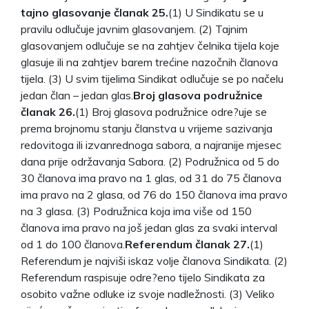
tajno glasovanje članak 25.
(1) U Sindikatu se u
pravilu odlučuje javnim glasovanjem. (2) Tajnim
glasovanjem odlučuje se na zahtjev čelnika tijela koje
glasuje ili na zahtjev barem trećine nazočnih članova
tijela. (3) U svim tijelima Sindikat odlučuje se po načelu
jedan član – jedan glas.
Broj glasova podružnice
članak 26.
(1) Broj glasova podružnice odre?uje se
prema brojnomu stanju članstva u vrijeme sazivanja
redovitoga ili izvanrednoga sabora, a najranije mjesec
dana prije održavanja Sabora. (2) Podružnica od 5 do
30 članova ima pravo na 1 glas, od 31 do 75 članova
ima pravo na 2 glasa, od 76 do 150 članova ima pravo
na 3 glasa. (3) Podružnica koja ima više od 150
članova ima pravo na još jedan glas za svaki interval
od 1 do 100 članova.
Referendum članak 27.
(1)
Referendum je najviši iskaz volje članova Sindikata. (2)
Referendum raspisuje odre?eno tijelo Sindikata za
osobito važne odluke iz svoje nadležnosti. (3) Veliko