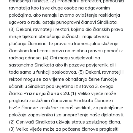
obnašanja funkcije. (2) Prodekani, prorektori, pomoćnici
ravnatelja kao i sve druge osobe na odgovornim
položajima, ako nemaju izvorno ovlaštenje raskidanja
ugovora o radu, ostaju punopravni članovi Sindikata.
(3) Dekani, ravnatelji i rektori, kojima dio članskih prava
miruje tijekom obnašanja dužnosti, imaju obvezu
plaćanja članarine, te prava na komercijalno služenje
članskom karticom i prava na osobnu pravnu pomoć iz
radnog odnosa. (4) Oni mogu sudjelovati na
sastancima Sindikata ako ih pozove povjerenik, ali i
tada samo u funkciji poslodavca. (5) Dekani, ravnatelji i
rektori mogu se za vrijeme obnašanja čelne funkcije
učlaniti u Sindikat pod uvjetima iz stavka 3. ovoga
članka.
Priznanja članak 20.
(1) Veliko vijeće može
proglasiti zaslužnim članovima Sindikata članove i
bivše članove zaslužne za naš sindikat, za poboljšanje
položaja zaposlenika i za unapre?enje naše djelatnosti.
(2) Osnivači Sindikata uživaju status zaslužnog člana.
(3) Veliko vijeće može za počasne članove proglasiti