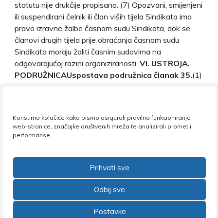
statutu nije drukčije propisano. (7) Opozvani, smijenjeni
ili suspendirani čelnik ili član viših tijela Sindikata ima
pravo izravne žalbe časnom sudu Sindikata, dok se
članovi drugih tijela prije obraćanja časnom sudu
Sindikata moraju žaliti časnim sudovima na
odgovarajućoj razini organiziranosti.
VI. USTROJ
A.
PODRUŽNICA
Uspostava podružnica članak 35.
(1)
Osnovna organizacijska jedinica Sindikata je
podružnica. (2) U svakoj ustanovi uspostavlja se u
pravilu jedna, a može i više podružnica. (3) Podružnica
Koristimo kolačiće kako bismo osigurali pravilno funkcioniranje
se može formirati samo ako ima najmanje pet članova.
web-stranice, značajke društvenih mreža te analizirali promet i
(4) U dislociranoj ustanovi članstvo na svakoj od
performanse.
udaljenijih lokacija može formirati svoju zasebnu
podružnicu, a osobito je to poželjno kada je ustanova
Prihvati sve
dislocirana u više gradova. (5) U velikim ustanovama
radi lakšega sindikalnoga organiziranja moguće je
Odbij sve
formirati odjele podružnice prema funkcionalnim ili
drugim kriterijima (zavodi, odjeli …). (6) O načinu
Postavke
organiziranja i broju posebnih podružnica u nekoj