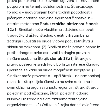
prava po zakonu i kolektivnom ugovoru; f – novčanom
potporom na temelju solidarnosti ili iz Štrajkaškoga
fonda; g – ugovaranjem komercijalnih pogodnosti i
jačanjem dodatne socijalne sigurnosti članstva; h –
ostalim metodama.
Poduzetnička aktivnost članak
12.
(1) Sindikat može vlastitim sredstvima osnovati
trgovačko društvo, štednu, kreditnu ili stambenu
zadrugu i upustiti se druge vidove poduzetništva u
skladu sa zakonom. (2) Sindikat može pravne osobe iz
prethodnoga stavka osnovati i s drugim pravnim i
fizičkim osobama.
Štrajk članak 13.
(1) Štrajk je u
pravilu posljednje sredstvo u borbi za interese članova
i pokreće se kada su druge mogućnosti iscrpljene. (2)
Sindikat može provesti: a – opći štrajk – na nacionalnoj
razini; b – štrajk dijela članstva na svim razinama i u
svim oblicima organiziranosti: regionalni štrajk, štrajk u
pojedinim podružnicama, štrajk pojedinih odbora,
klubova i razreda na svim razinama teritorijalne
organiziranosti… (3) Odluku o štrajku donosi ovlašteno