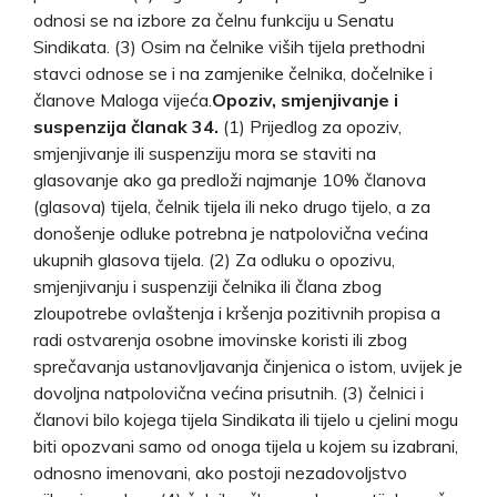
odnosi se na izbore za čelnu funkciju u Senatu
Sindikata. (3) Osim na čelnike viših tijela prethodni
stavci odnose se i na zamjenike čelnika, dočelnike i
članove Maloga vijeća.
Opoziv, smjenjivanje i
suspenzija članak 34.
(1) Prijedlog za opoziv,
smjenjivanje ili suspenziju mora se staviti na
glasovanje ako ga predloži najmanje 10% članova
(glasova) tijela, čelnik tijela ili neko drugo tijelo, a za
donošenje odluke potrebna je natpolovična većina
ukupnih glasova tijela. (2) Za odluku o opozivu,
smjenjivanju i suspenziji čelnika ili člana zbog
zloupotrebe ovlaštenja i kršenja pozitivnih propisa a
radi ostvarenja osobne imovinske koristi ili zbog
sprečavanja ustanovljavanja činjenica o istom, uvijek je
dovoljna natpolovična većina prisutnih. (3) čelnici i
članovi bilo kojega tijela Sindikata ili tijelo u cjelini mogu
biti opozvani samo od onoga tijela u kojem su izabrani,
odnosno imenovani, ako postoji nezadovoljstvo