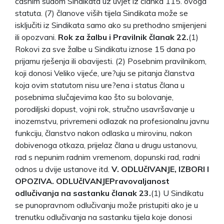
časnim sudom Sindikata uz uvjet iz članka 115. ovoga
statuta. (7) članove viših tijela Sindikata može se
isključiti iz Sindikata samo ako su prethodno smijenjeni
ili opozvani.
Rok za žalbu i Pravilnik članak 22.
(1)
Rokovi za sve žalbe u Sindikatu iznose 15 dana po
prijamu rješenja ili obavijesti. (2) Posebnim pravilnikom,
koji donosi Veliko vijeće, ure?uju se pitanja članstva
koja ovim statutom nisu ure?ena i status člana u
posebnima slučajevima kao što su bolovanje,
porodiljski dopust, vojni rok, stručno usavršavanje u
inozemstvu, privremeni odlazak na profesionalnu javnu
funkciju, članstvo nakon odlaska u mirovinu, nakon
dobivenoga otkaza, prijelaz člana u drugu ustanovu,
rad s nepunim radnim vremenom, dopunski rad, radni
odnos u dvije ustanove itd.
V. ODLUčIVANJE, IZBORI I
OPOZIV
A. ODLUčIVANJE
Pravovaljanost
odlučivanja na sastanku članak 23.
(1) U Sindikatu
se punopravnom odlučivanju može pristupiti ako je u
trenutku odlučivanja na sastanku tijela koje donosi