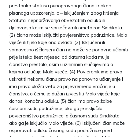
prestanka statusa punopravnoga člana i nakon
pisanoga upozorenja, c – isključenjem zbog kršenja
Statuta, nepridržavanja obvezatnih odluka ili
djelovanja kojim se spriječava ili ometa rad Sindikata.
(2) člana može isključiti povjereništvo podružnice, Malo
vijeće ili tijelo koje ono ovlasti. (3) Isključeni ili
samovoljno iščlanjeni član ne može se ponovno učlaniti
prije isteka šest mjeseci od datuma kada mu je
članstvo prestalo, osim u iznimnim slučajevima o
kojima odlučuje Malo vijeće. (4) Povjerenik ima pravo
uskratiti nekomu članu pravo na ponovno učlanjenje i
ima pravo uložiti veto za prijevremeno vraćanje u
članstvo, o čemu je dužan izvjestiti Malo vijeće koje
donosi konačnu odluku. (5) član ima pravo žalbe
časnom sudu podružnice, ako ga je isključilo
povjereništvo podružnice, a časnom sudu Sindikata
ako ga je isključilo Malo vijeće. (6) Isključeni član može
osporavati odluku časnog suda podružnice pred