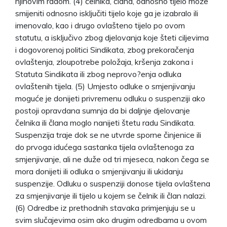
njihovim radom. (4) čelnika, člana, odnosno tijelo može
smijeniti odnosno isključiti tijelo koje ga je izabralo ili
imenovalo, kao i drugo ovlašteno tijelo po ovom
statutu, a isključivo zbog djelovanja koje šteti ciljevima
i dogovorenoj politici Sindikata, zbog prekoračenja
ovlaštenja, zloupotrebe položaja, kršenja zakona i
Statuta Sindikata ili zbog neprovo?enja odluka
ovlaštenih tijela. (5) Umjesto odluke o smjenjivanju
moguće je donijeti privremenu odluku o suspenziji ako
postoji opravdana sumnja da bi daljnje djelovanje
čelnika ili člana moglo nanijeti štetu radu Sindikata.
Suspenzija traje dok se ne utvrde sporne činjenice ili
do prvoga idućega sastanka tijela ovlaštenoga za
smjenjivanje, ali ne duže od tri mjeseca, nakon čega se
mora donijeti ili odluka o smjenjivanju ili ukidanju
suspenzije. Odluku o suspenziji donose tijela ovlaštena
za smjenjivanje ili tijelo u kojem se čelnik ili član nalazi.
(6) Odredbe iz prethodnih stavaka primjenjuju se u
svim slučajevima osim ako drugim odredbama u ovom