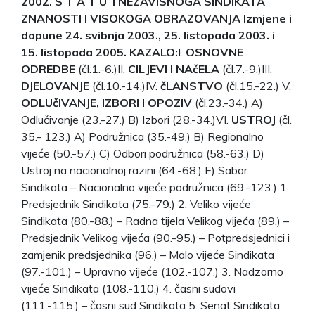
2002.
S T A T U T
NEZAVISNOGA SINDIKATA
ZNANOSTI I VISOKOGA OBRAZOVANJA
Izmjene i
dopune 24. svibnja 2003., 25. listopada 2003. i
15. listopada 2005.
KAZALO:
I.
OSNOVNE
ODREDBE
(čl.1.-6.)II.
CILJEVI I NAčELA
(čl.7.-9.)III.
DJELOVANJE
(čl.10.-14.)IV.
čLANSTVO
(čl.15.-22.) V.
ODLUčIVANJE, IZBORI I OPOZIV
(čl.23.-34.) A)
Odlučivanje (23.-27.) B) Izbori (28.-34.)VI.
USTROJ
(čl.
35.- 123.) A) Podružnica (35.-49.) B) Regionalno
vijeće (50.-57.) C) Odbori podružnica (58.-63.) D)
Ustroj na nacionalnoj razini (64.-68.) E) Sabor
Sindikata – Nacionalno vijeće podružnica (69.-123.) 1.
Predsjednik Sindikata (75.-79.) 2. Veliko vijeće
Sindikata (80.-88.) – Radna tijela Velikog vijeća (89.) –
Predsjednik Velikog vijeća (90.-95.) – Potpredsjednici i
zamjenik predsjednika (96.) – Malo vijeće Sindikata
(97.-101.) – Upravno vijeće (102.-107.) 3. Nadzorno
vijeće Sindikata (108.-110.) 4. časni sudovi
(111.-115.) – časni sud Sindikata 5. Senat Sindikata