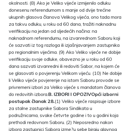
okolnosti. (8) Ako je Veliko vijeće izmijenilo odluku
donesenu referendumom s manje od dvije trećine
ukupnih glasova članova Velikog vijeća, ono tada mora
za takvu odluku, u roku od 60 dana, tražiti naknadnu
verifikaciju na jedan od sljedećih načina: na
naknadnom referendumu, na izvanrednom Saboru koji
će sazvati iz tog razloga ili izjašnjavanjem zastupnika
po regionalnim vijećima. (9) Ako Veliko vijeće ne dobije
verifikaciju svoje odluke, obavezno je u roku od 60
dana sazvati izvanredni ili redoviti Sabor, na kojem će
se glasovati o povjerenju Velikom vijeću. (10) Ne dobije
li Veliko vijeće povjerenje na istom Saboru provode se
privremeni izbori za Veliko vijeće s mandatom članova
do redovitih izbora.
B. IZBORI I OPOZIV
Opći izborni
postupak članak 28.
(1) Veliko vijeće raspisuje izbore
za stalne zastupnike Sabora Sindikata u
podružnicama, svake četvrte godine i to u godini koja
prethodi redovnom Saboru. (2) Neposredno nakon
izbora zastupnici Sabora izme?u sebe biraju glavnog