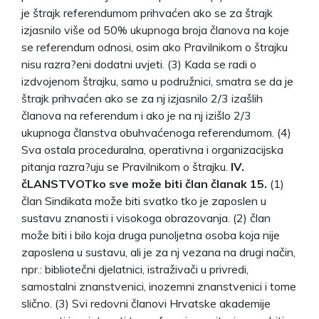
je štrajk referendumom prihvaćen ako se za štrajk
izjasnilo više od 50% ukupnoga broja članova na koje
se referendum odnosi, osim ako Pravilnikom o štrajku
nisu razra?eni dodatni uvjeti. (3) Kada se radi o
izdvojenom štrajku, samo u podružnici, smatra se da je
štrajk prihvaćen ako se za nj izjasnilo 2/3 izašlih
članova na referendum i ako je na nj izišlo 2/3
ukupnoga članstva obuhvaćenoga referendumom. (4)
Sva ostala proceduralna, operativna i organizacijska
pitanja razra?uju se Pravilnikom o štrajku.
IV.
čLANSTVO
Tko sve može biti član članak 15.
(1)
član Sindikata može biti svatko tko je zaposlen u
sustavu znanosti i visokoga obrazovanja. (2) član
može biti i bilo koja druga punoljetna osoba koja nije
zaposlena u sustavu, ali je za nj vezana na drugi način,
npr.: bibliotečni djelatnici, istraživači u privredi,
samostalni znanstvenici, inozemni znanstvenici i tome
slično. (3) Svi redovni članovi Hrvatske akademije