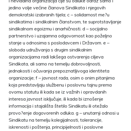
i nevladina organizacija čije su odluke odraz samo i
jedino volje većine članova Sindikata i njegovih
demokratski izabranih tijela; c – solidarnost me?u
sindikatima i sindikalnim članstvom, te suprotstavljanje
sindikalnom egoizmu i anarhičnosti. d – socijalno
partnerstvo i uzajamna odgovornost kao poželjno
stanje u odnosima s poslodavcem i Državom. e –
sloboda udruživanja s drugim sindikalnim
organizacijama radi lakšega ostvarenja ciljeva
Sindikata, ali samo na temelju dobrovoljnosti,
jednakosti i očuvanja prepoznatljivoga identiteta
organizacije; f – javnost rada, osim o onim pitanjima
koja predstavljaju službenu i poslovnu tajnu prema
ovomu statutu ili kada se iz važnih i opravdanih
interesa javnost isključuje, ili kada bi iznošenje
informacija i stajališta štetilo Sindikatu ili otežalo
provo?enje dogovorenih odluka. g – unutarnji odnosi u
Sindikatu na temelju kolegijalnosti, tolerancije,
iskrenosti i poštenja, principijelnosti i poslovne