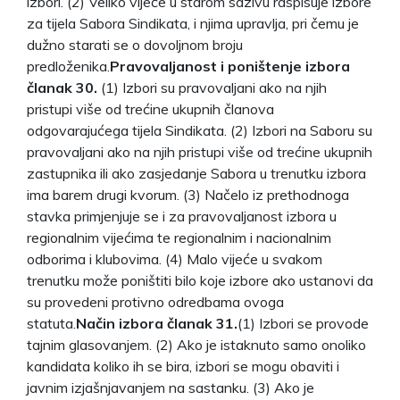
izbori. (2) Veliko vijeće u starom sazivu raspisuje izbore
za tijela Sabora Sindikata, i njima upravlja, pri čemu je
dužno starati se o dovoljnom broju
predloženika.
Pravovaljanost i poništenje izbora
članak 30.
(1) Izbori su pravovaljani ako na njih
pristupi više od trećine ukupnih članova
odgovarajućega tijela Sindikata. (2) Izbori na Saboru su
pravovaljani ako na njih pristupi više od trećine ukupnih
zastupnika ili ako zasjedanje Sabora u trenutku izbora
ima barem drugi kvorum. (3) Načelo iz prethodnoga
stavka primjenjuje se i za pravovaljanost izbora u
regionalnim vijećima te regionalnim i nacionalnim
odborima i klubovima. (4) Malo vijeće u svakom
trenutku može poništiti bilo koje izbore ako ustanovi da
su provedeni protivno odredbama ovoga
statuta.
Način izbora članak 31.
(1) Izbori se provode
tajnim glasovanjem. (2) Ako je istaknuto samo onoliko
kandidata koliko ih se bira, izbori se mogu obaviti i
javnim izjašnjavanjem na sastanku. (3) Ako je