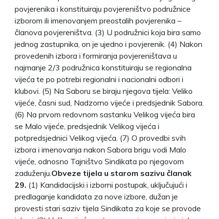
povjerenika i konstituiraju povjereništvo podružnice
izborom ili imenovanjem preostalih povjerenika –
članova povjereništva. (3) U podružnici koja bira samo
jednog zastupnika, on je ujedno i povjerenik. (4) Nakon
provedenih izbora i formiranja povjereništava u
najmanje 2/3 podružnica konstituiraju se regionalna
vijeća te po potrebi regionalni i nacionalni odbori i
klubovi. (5) Na Saboru se biraju njegova tijela: Veliko
vijeće, časni sud, Nadzorno vijeće i predsjednik Sabora.
(6) Na prvom redovnom sastanku Velikog vijeća bira
se Malo vijeće, predsjednik Velikog vijeća i
potpredsjednici Velikog vijeća. (7) O provedbi svih
izbora i imenovanja nakon Sabora brigu vodi Malo
vijeće, odnosno Tajništvo Sindikata po njegovom
zaduženju.
Obveze tijela u starom sazivu članak
29.
(1) Kandidacijski i izborni postupak, uključujući i
predlaganje kandidata za nove izbore, dužan je
provesti stari saziv tijela Sindikata za koje se provode