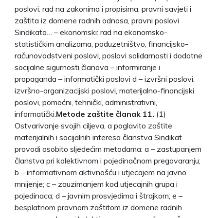
poslovi: rad na zakonima i propisima, pravni savjeti i
zaštita iz domene radnih odnosa, pravni poslovi
Sindikata… – ekonomski: rad na ekonomsko-
statističkim analizama, poduzetništvo, financijsko-
računovodstveni poslovi, poslovi solidarnosti i dodatne
socijalne sigurnosti članova – informiranje i
propaganda – informatički poslovi d – izvršni poslovi:
izvršno-organizacijski poslovi, materijalno-financijski
poslovi, pomoćni, tehnički, administrativni,
informatički.
Metode zaštite članak 11.
(1)
Ostvarivanje svojih ciljeva, a poglavito zaštite
materijalnih i socijalnih interesa članstva Sindikat
provodi osobito sljedećim metodama: a – zastupanjem
članstva pri kolektivnom i pojedinačnom pregovaranju;
b – informativnom aktivnošću i utjecajem na javno
mnijenje; c – zauzimanjem kod utjecajnih grupa i
pojedinaca; d – javnim prosvjedima i štrajkom; e –
besplatnom pravnom zaštitom iz domene radnih