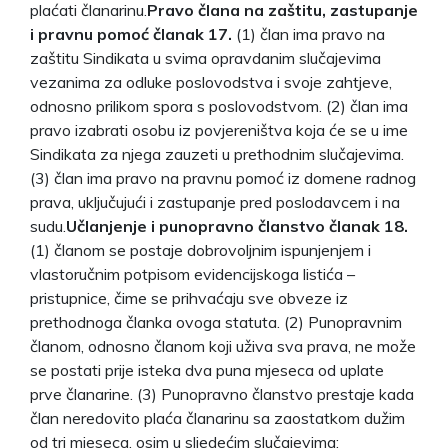
plaćati članarinu.
Pravo člana na zaštitu, zastupanje
i pravnu pomoć članak 17.
(1) član ima pravo na
zaštitu Sindikata u svima opravdanim slučajevima
vezanima za odluke poslovodstva i svoje zahtjeve,
odnosno prilikom spora s poslovodstvom. (2) član ima
pravo izabrati osobu iz povjereništva koja će se u ime
Sindikata za njega zauzeti u prethodnim slučajevima.
(3) član ima pravo na pravnu pomoć iz domene radnog
prava, uključujući i zastupanje pred poslodavcem i na
sudu.
Učlanjenje i punopravno članstvo članak 18.
(1) članom se postaje dobrovoljnim ispunjenjem i
vlastoručnim potpisom evidencijskoga listića –
pristupnice, čime se prihvaćaju sve obveze iz
prethodnoga članka ovoga statuta. (2) Punopravnim
članom, odnosno članom koji uživa sva prava, ne može
se postati prije isteka dva puna mjeseca od uplate
prve članarine. (3) Punopravno članstvo prestaje kada
član neredovito plaća članarinu sa zaostatkom dužim
od tri mjeseca, osim u sljedećim slučajevima: