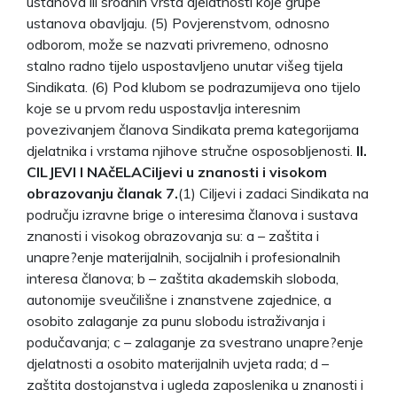
ustanova ili srodnih vrsta djelatnosti koje grupe
ustanova obavljaju. (5) Povjerenstvom, odnosno
odborom, može se nazvati privremeno, odnosno
stalno radno tijelo uspostavljeno unutar višeg tijela
Sindikata. (6) Pod klubom se podrazumijeva ono tijelo
koje se u prvom redu uspostavlja interesnim
povezivanjem članova Sindikata prema kategorijama
djelatnika i vrstama njihove stručne osposobljenosti.
II.
CILJEVI I NAčELA
Ciljevi u znanosti i visokom
obrazovanju članak 7.
(1) Ciljevi i zadaci Sindikata na
području izravne brige o interesima članova i sustava
znanosti i visokog obrazovanja su: a – zaštita i
unapre?enje materijalnih, socijalnih i profesionalnih
interesa članova; b – zaštita akademskih sloboda,
autonomije sveučilišne i znanstvene zajednice, a
osobito zalaganje za punu slobodu istraživanja i
podučavanja; c – zalaganje za svestrano unapre?enje
djelatnosti a osobito materijalnih uvjeta rada; d –
zaštita dostojanstva i ugleda zaposlenika u znanosti i