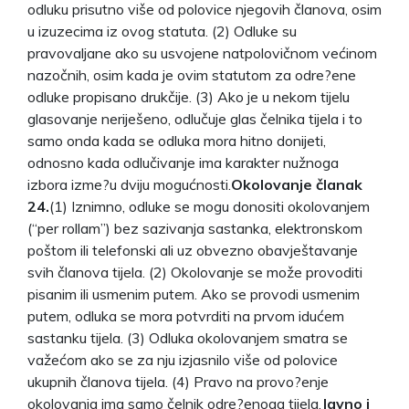
odluku prisutno više od polovice njegovih članova, osim
u izuzecima iz ovog statuta. (2) Odluke su
pravovaljane ako su usvojene natpolovičnom većinom
nazočnih, osim kada je ovim statutom za odre?ene
odluke propisano drukčije. (3) Ako je u nekom tijelu
glasovanje neriješeno, odlučuje glas čelnika tijela i to
samo onda kada se odluka mora hitno donijeti,
odnosno kada odlučivanje ima karakter nužnoga
izbora izme?u dviju mogućnosti.
Okolovanje članak
24.
(1) Iznimno, odluke se mogu donositi okolovanjem
(“per rollam”) bez sazivanja sastanka, elektronskom
poštom ili telefonski ali uz obvezno obavještavanje
svih članova tijela. (2) Okolovanje se može provoditi
pisanim ili usmenim putem. Ako se provodi usmenim
putem, odluka se mora potvrditi na prvom idućem
sastanku tijela. (3) Odluka okolovanjem smatra se
važećom ako se za nju izjasnilo više od polovice
ukupnih članova tijela. (4) Pravo na provo?enje
okolovanja ima samo čelnik odre?enoga tijela.
Javno i