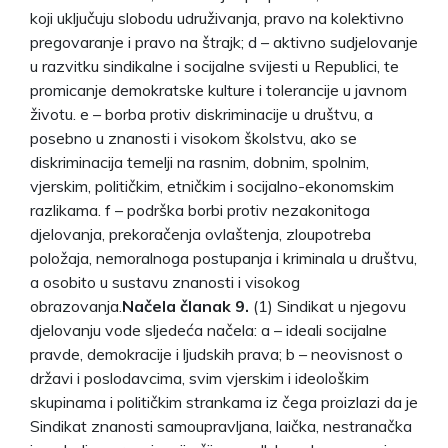
koji uključuju slobodu udruživanja, pravo na kolektivno
pregovaranje i pravo na štrajk; d – aktivno sudjelovanje
u razvitku sindikalne i socijalne svijesti u Republici, te
promicanje demokratske kulture i tolerancije u javnom
životu. e – borba protiv diskriminacije u društvu, a
posebno u znanosti i visokom školstvu, ako se
diskriminacija temelji na rasnim, dobnim, spolnim,
vjerskim, političkim, etničkim i socijalno-ekonomskim
razlikama. f – podrška borbi protiv nezakonitoga
djelovanja, prekoračenja ovlaštenja, zloupotreba
položaja, nemoralnoga postupanja i kriminala u društvu,
a osobito u sustavu znanosti i visokog
obrazovanja.
Načela članak 9.
(1) Sindikat u njegovu
djelovanju vode sljedeća načela: a – ideali socijalne
pravde, demokracije i ljudskih prava; b – neovisnost o
državi i poslodavcima, svim vjerskim i ideološkim
skupinama i političkim strankama iz čega proizlazi da je
Sindikat znanosti samoupravljana, laička, nestranačka